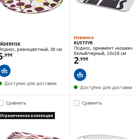
Новинка
KUSTFYR
VÄDERFISK
Поднос, орнамент «кошки»
Поднос, разноцветный, 38 см
Цена 5,99€
белый/черный, 20x28 см
5
,
99
€
Цена 2,99€
2
,
99
€
Доступно для доставки
Доступно для доставки
Сравнить
Сравнить
Ограниченная коллекция