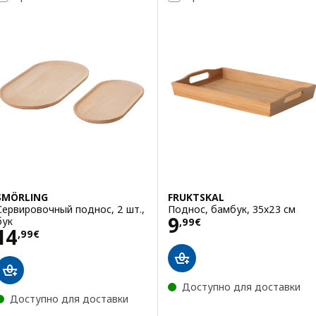
SMÖRLING
FRUKTSKAL
Сервировочный поднос, 2 шт.,
Поднос, бамбук, 35x23 см
Цена 9,99€
9
бук
,
99
€
Цена 14,99€
14
,
99
€
Доступно для доставки
Доступно для доставки