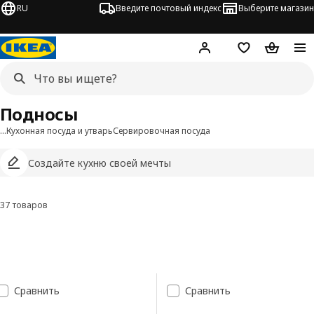
RU
Введите почтовый индекс
Выберите магазин
Hej!
Войти
Список покупо
Корзина 
Подносы
…
Кухонная посуда и утварь
Сервировочная посуда
Создайте кухню своей мечты
37 товаров
Фильтровать и сортировать
Перейти к результатам
Список результатов поиска
Сравнить
Сравнить