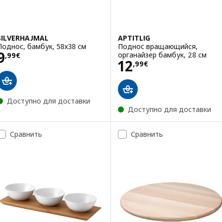
SILVERHAJMAL
APTITLIG
Поднос, бамбук, 58x38 см
Поднос вращающийся,
Цена 9,99€
9
органайзер бамбук, 28 см
,
99
€
Цена 12,99€
12
,
99
€
Доступно для доставки
Доступно для доставки
Сравнить
Сравнить