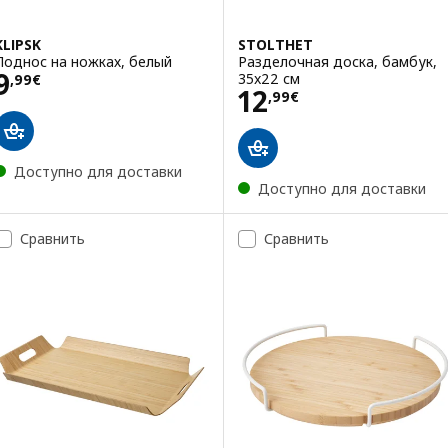
KLIPSK
STOLTHET
Поднос на ножках, белый
Разделочная доска, бамбук,
Цена 9,99€
9
35x22 см
,
99
€
Цена 12,99€
12
,
99
€
Доступно для доставки
Доступно для доставки
Сравнить
Сравнить