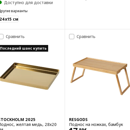
Доступно для доставки
Другие варианты
PTITLIG
24x15 см
Сравнить
Сравнить
Последний шанс купить
STOCKHOLM 2025
RESGODS
Поднос, желтая медь, 28x20
Поднос на ножках, бамбук
см
,
99
€