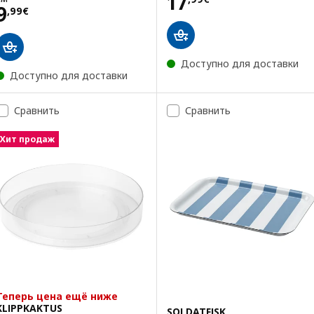
Цена 17,99€
17
Цена 9,99€
9
,
99
€
Доступно для доставки
Доступно для доставки
Сравнить
Сравнить
Хит продаж
Теперь цена ещё ниже
KLIPPKAKTUS
SOLDATFISK