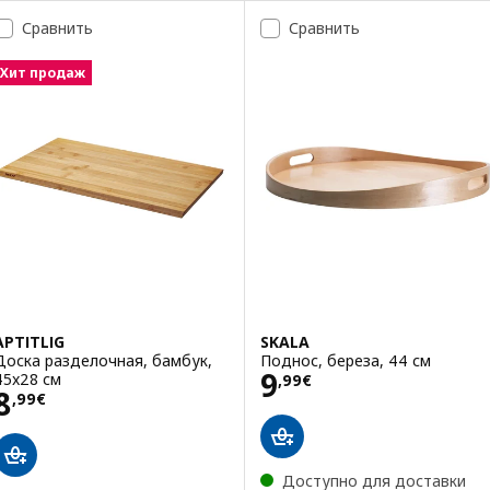
Сравнить
Сравнить
Хит продаж
APTITLIG
SKALA
Доска разделочная, бамбук,
Поднос, береза, 44 см
Цена 9,99€
9
45x28 см
,
99
€
Цена 8,99€
8
,
99
€
Доступно для доставки