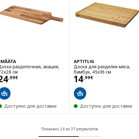
SMÅÄTA
APTITLIG
Доска разделочная, акация,
Доска для разделки мяса,
72x28 см
бамбук, 45x36 см
Цена 24,99€
Цена 14,99€
24
14
,
99
€
,
99
€
Доступно для доставки
Доступно для доставки
Показано 24 из 37 результатов