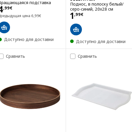
Вращающаяся подставка
Поднос, в полоску белый/
Цена 4,99€
4
,
99
€
серо-синий, 20x28 см
Цена 1,99€
1
,
99
€
Предыдущая цена 6,99€
Предыдущая цена
6
,
99
€
Доступно для доставки
Доступно для доставки
Сравнить
Сравнить