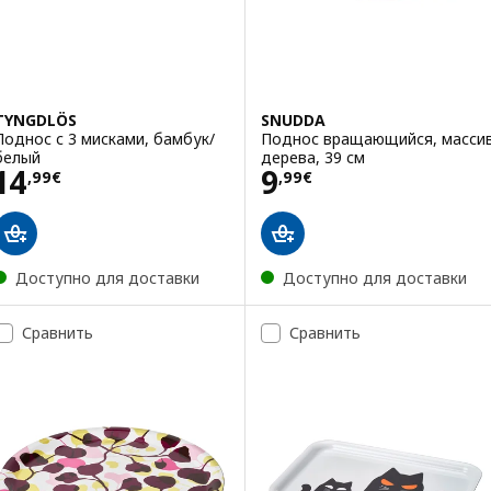
TYNGDLÖS
SNUDDA
Поднос с 3 мисками, бамбук/
Поднос вращающийся, масси
белый
дерева, 39 см
Цена 14,99€
Цена 9,99€
14
9
,
99
€
,
99
€
Доступно для доставки
Доступно для доставки
Сравнить
Сравнить