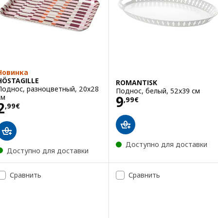
Новинка
HÖSTAGILLE
ROMANTISK
Поднос, разноцветный, 20x28
Поднос, белый, 52x39 см
Цена 9,99€
см
9
,
99
€
Цена 2,99€
2
,
99
€
Доступно для доставки
Доступно для доставки
Сравнить
Сравнить