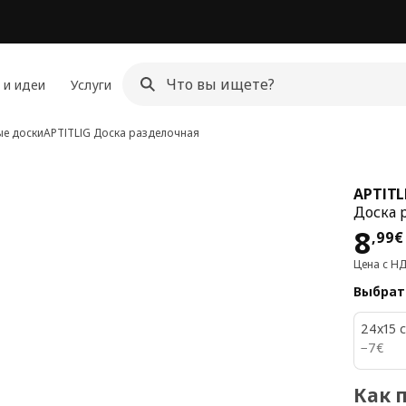
 и идеи
Услуги
ые доски
APTITLIG
Доска разделочная
APTITL
Доска 
Цен
8
,
99
€
Цена с Н
Выбрат
24x15 
7€
−
7
€
Как 