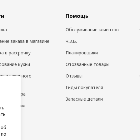
ги
Помощь
вка
Обслуживание клиентов
ение заказа в магазине
Ч.З.В.
ка в рассрочку
Планировщики
рование кухни
Отозванные товары
овка кухонного
Отзывы
дования
Гиды покупателя
н интерьера
Запасные детали
 помещения
ть
ать
а
 об
 по