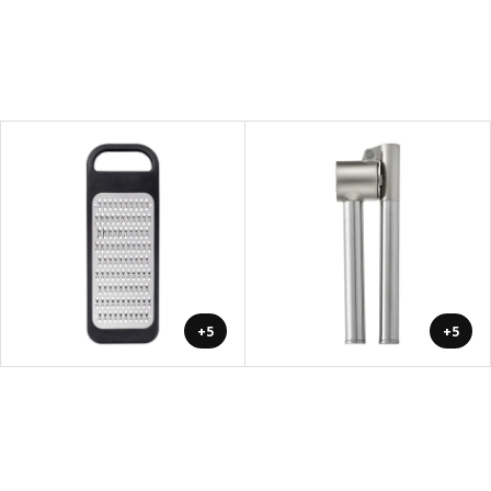
+5
+5