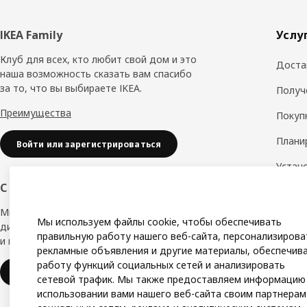
Нижний
IKEA Family
Услу
колонтитул
Клуб для всех, кто любит свой дом и это
Доста
наша возможность сказать вам спасибо
за то, что вы выбираете IKEA.
Получ
Преимущества
Покуп
Плани
Войти или зарегистрироваться
Устан
обору
С заботой о вашем бизнесе
Дизай
Мы в IKEA, предлагаем безупречный
Мы используем файлы cookie, чтобы обеспечивать
дизайн, вариации стилей, отличные цены
Замер
правильную работу нашего веб-сайта, персонализирова
и надёжное качество.
рекламные объявления и другие материалы, обеспечив
Сборк
работу функций социальных сетей и анализировать
IKEA для бизнеса
сетевой трафик. Мы также предоставляем информацию
использовании вами нашего веб-сайта своим партнерам