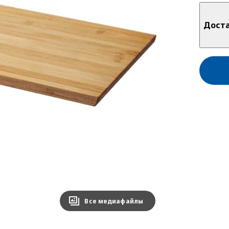
Дост
Все медиафайлы