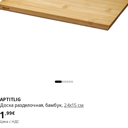
APTITLIG
Доска разделочная, бамбук,
24x15 см
Цена 1,99€
1
,
99
€
Цена с НДС