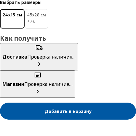
Выбрать размеры
24x15 см
45x28 см
7€
+
7
€
Как получить
Доставка
Проверка наличия…
Магазин
Проверка наличия…
Добавить в корзину