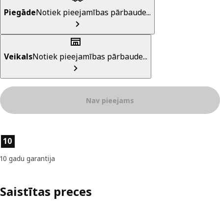
Piegāde
Notiek pieejamības pārbaude...
Veikals
Notiek pieejamības pārbaude...
Nav pieejams
Preces īpašības
10
10 gadu garantija
Saistītas preces