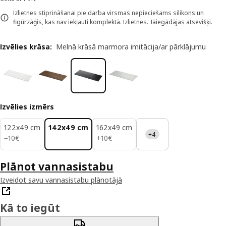
Izlietnes stiprināšanai pie darba virsmas nepieciešams silikons un
figūrzāģis, kas nav iekļauti komplektā. Izlietnes. Jāiegādājas atsevišķi.
Izvēlies krāsa
:
Melnā krāsā marmora imitācija/ar pārklājumu
Izvēlies izmērs
122x49 cm
142x49 cm
162x49 cm
+4
10€
10€
−
10
€
+
10
€
Plānot vannasistabu
Izveidot savu vannasistabu plānotājā
Kā to iegūt