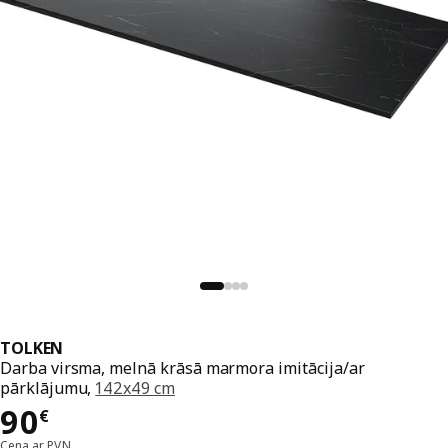
TOLKEN
Darba virsma, melnā krāsā marmora imitācija/ar
pārklājumu,
142x49 cm
Cena 90€
90
€
Cena ar PVN