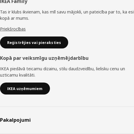
Kājene
IKEA Family
Tas ir klubs ikvienam, kas mīl savu mājokli, un pateicība par to, ka esi
kopā ar mums.
Priekšrocības
Reģistrējies vai pieraksties
Kopā par veiksmīgu uzņēmējdarbību
IKEA piedāvā teicamu dizainu, stilu daudzveidību, lielisku cenu un
uzticamu kvalitāti.
IKEA uzņēmumiem
Pakalpojumi