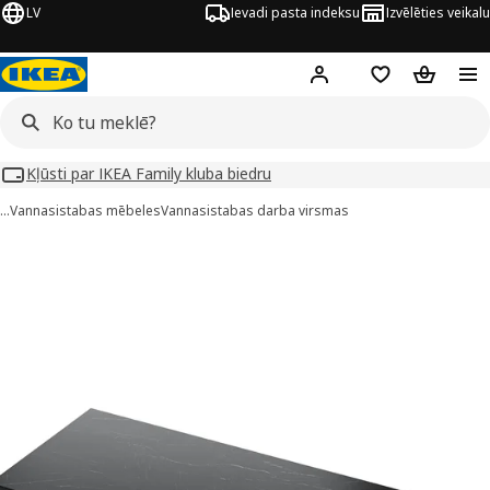
LV
Ievadi pasta indeksu
Izvēlēties veikalu
Hej!
Pierakstīties
Pirkumu saraks
Pirkumu 
Kļūsti par IKEA Family kluba biedru
…
Vannasistabas mēbeles
Vannasistabas darba virsmas
TOLKEN attēli
 attēlus