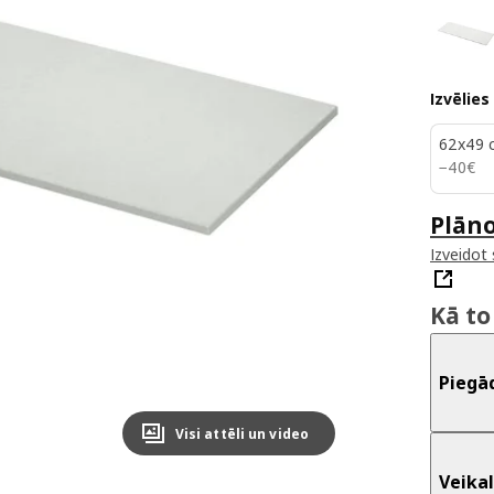
Izvēlies
62x49 
40€
−
40
€
Plān
Izveidot
Kā to
Piegā
Visi attēli un video
Veikal