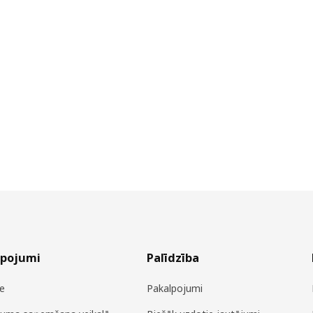
lpojumi
Palīdzība
e
Pakalpojumi