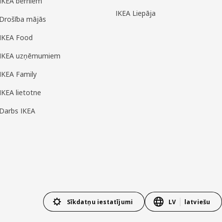
IKEA bērniem
IKEA Liepāja
Drošība mājās
IKEA Food
IKEA uzņēmumiem
IKEA Family
IKEA lietotne
Darbs IKEA
Sīkdatņu iestatījumi
LV
latviešu