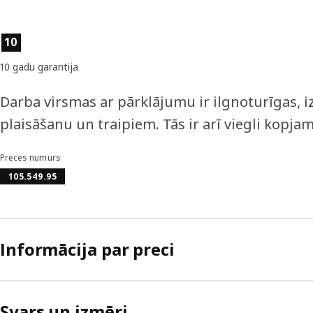
Preces īpašības
10
10 gadu garantija
Darba virsmas ar pārklājumu ir ilgnoturīgas, 
plaisāšanu un traipiem. Tās ir arī viegli kopja
Preces numurs
105.549.95
Informācija par preci
Svars un izmēri