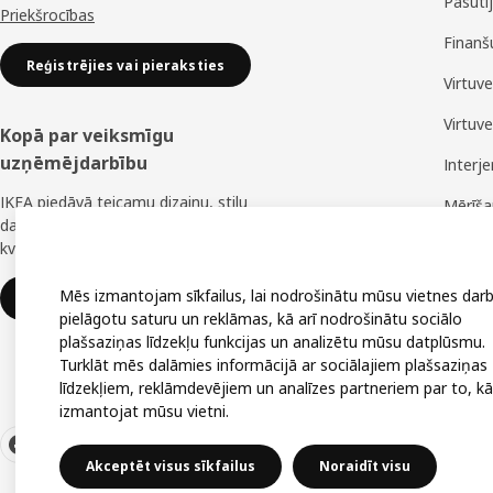
Pasūtī
Priekšrocības
Finanš
Reģistrējies vai pieraksties
Virtuv
Virtuv
Kopā par veiksmīgu
uzņēmējdarbību
Interj
IKEA piedāvā teicamu dizainu, stilu
Mērīš
daudzveidību, lielisku cenu un uzticamu
Montā
kvalitāti.
Mēs izmantojam sīkfailus, lai nodrošinātu mūsu vietnes darb
IKEA uzņēmumiem
pielāgotu saturu un reklāmas, kā arī nodrošinātu sociālo
plašsaziņas līdzekļu funkcijas un analizētu mūsu datplūsmu.
Turklāt mēs dalāmies informācijā ar sociālajiem plašsaziņas
līdzekļiem, reklāmdevējiem un analīzes partneriem par to, kā
izmantojat mūsu vietni.
Akceptēt visus sīkfailus
Noraidīt visu