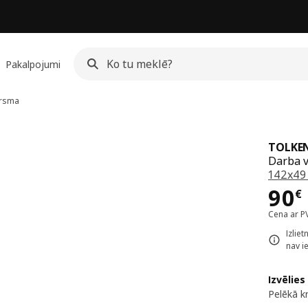
Pakalpojumi
irsma
TOLKE
Darba v
142x49
Cen
90
€
Cena ar P
Izlie
nav i
Izvēlies
Pelēkā k