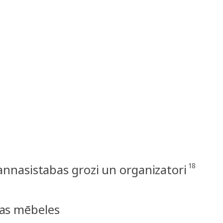
18
annasistabas grozi un organizatori
bas mēbeles