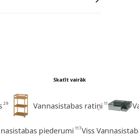
Skatīt vairāk
29
11
s
Vannasistabas ratiņi
V
117
nasistabas piederumi
Viss Vannasista