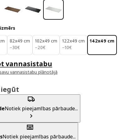
 izmērs
cm
82x49 cm
102x49 cm
122x49 cm
142x49 cm
30€
20€
10€
−
30
€
−
20
€
−
10
€
ot vannasistabu
 savu vannasistabu plānotājā
 iegūt
de
Notiek pieejamības pārbaude...
s
Notiek pieejamības pārbaude...