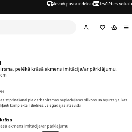
Ievadi pasta indeksu
Izvēlēties veikalu
Hej!
Pierakstīties
Pirkumu saraks
Pirkumu 
N
irsma, pelēkā krāsā akmens imitācija/ar pārklājumu,
 cm
a 90€
VN
tnes stiprināšanai pie darba virsmas nepieciešams silikons un figūrzāģis, kas
ekļauti komplektā. Izlietnes. Jāiegādājas atsevišķi.
 krāsa
rāsā akmens imitācija/ar pārklājumu