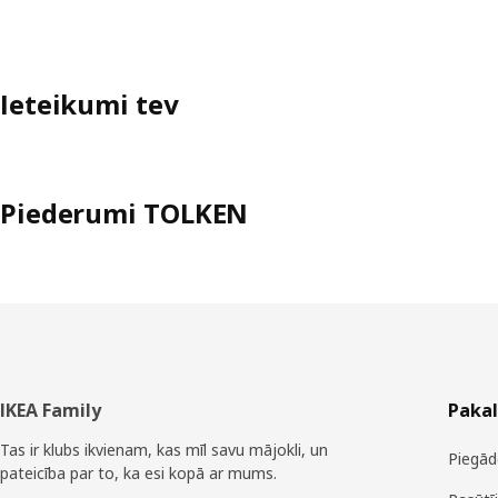
Ieteikumi tev
Piederumi TOLKEN
Kājene
IKEA Family
Paka
Tas ir klubs ikvienam, kas mīl savu mājokli, un
Piegād
pateicība par to, ka esi kopā ar mums.