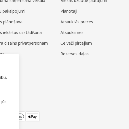
juma saņemšana veikalā
Biežāk uzdotie jautājumi
u pakalpojumi
Plānotāji
es plānošana
Atsauktās preces
es iekārtas uzstādīšana
Atsauksmes
era dizains privātpersonām
Ceļveži pircējiem
ana
Rezerves daļas
ža
ību,
 jūs