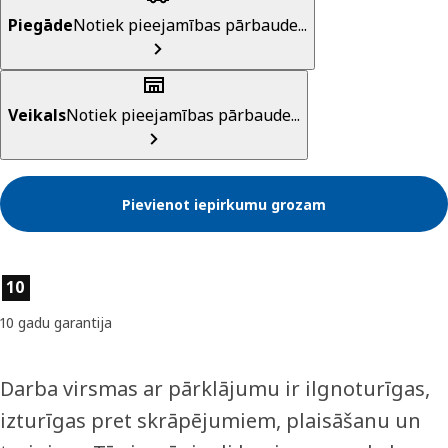
Piegāde
Notiek pieejamības pārbaude...
Veikals
Notiek pieejamības pārbaude...
Pievienot iepirkumu grozam
Preces īpašības
10
10 gadu garantija
Darba virsmas ar pārklājumu ir ilgnoturīgas,
izturīgas pret skrāpējumiem, plaisāšanu un