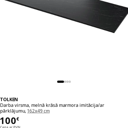
TOLKEN
Darba virsma, melnā krāsā marmora imitācija/ar
pārklājumu,
162x49 cm
Cena 100€
100
€
Cena ar PVN