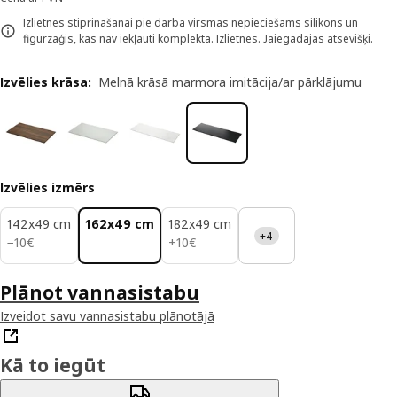
Izlietnes stiprināšanai pie darba virsmas nepieciešams silikons un
figūrzāģis, kas nav iekļauti komplektā. Izlietnes. Jāiegādājas atsevišķi.
Izvēlies krāsa
:
Melnā krāsā marmora imitācija/ar pārklājumu
Izvēlies izmērs
142x49 cm
162x49 cm
182x49 cm
+4
10€
10€
−
10
€
+
10
€
Plānot vannasistabu
Izveidot savu vannasistabu plānotājā
Kā to iegūt