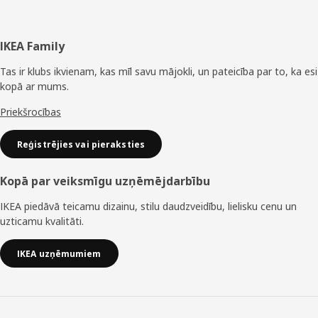
Kājene
IKEA Family
Tas ir klubs ikvienam, kas mīl savu mājokli, un pateicība par to, ka esi
kopā ar mums.
Priekšrocības
Reģistrējies vai pieraksties
Kopā par veiksmīgu uzņēmējdarbību
IKEA piedāvā teicamu dizainu, stilu daudzveidību, lielisku cenu un
uzticamu kvalitāti.
IKEA uzņēmumiem