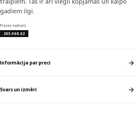
traipiem. Tās ir arī viegli kopjamas un kalpo
gadiem ilgi.
Preces numurs
205.068.62
Informācija par preci
Svars un izmēri