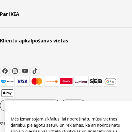
Par IKEA
Klientu apkalpošanas vietas
Sīkdatņu iestatījumi
LV
Mēs izmantojam sīkfailus, lai nodrošinātu mūsu vietnes
© Inter IKEA Systems B.V. 1999-2026
darbību, pielāgotu saturu un reklāmas, kā arī nodrošinātu
sociālo plašsaziņas līdzekļu funkcijas un analizētu mūsu