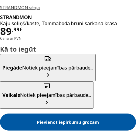
STRANDMON sērija
STRANDMON
Kāju soliņš/kaste, Tommaboda brūni sarkanā krāsā
Cena 89,99€
89
,
99
€
Cena ar PVN
Kā to iegūt
Piegāde
Notiek pieejamības pārbaude...
Veikals
Notiek pieejamības pārbaude...
Pievienot iepirkumu grozam