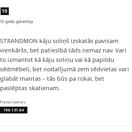
Preces īpašības
10
10 gadu garantija
STRANDMON kāju soliņš izskatās pavisam
vienkāršs, bet patiesībā tāds nemaz nav. Vari
to izmantot kā kāju soliņu vai kā papildu
sēdmēbeli, bet nodalījumā zem sēdvietas vari
glabāt mantas – tās būs pa rokai, bet
paslēptas skatienam.
Preces numurs
106.131.84