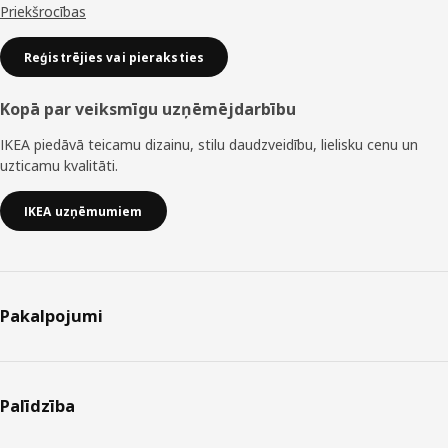
Priekšrocības
Reģistrējies vai pieraksties
Kopā par veiksmīgu uzņēmējdarbību
IKEA piedāvā teicamu dizainu, stilu daudzveidību, lielisku cenu un
uzticamu kvalitāti.
IKEA uzņēmumiem
Pakalpojumi
Palīdzība