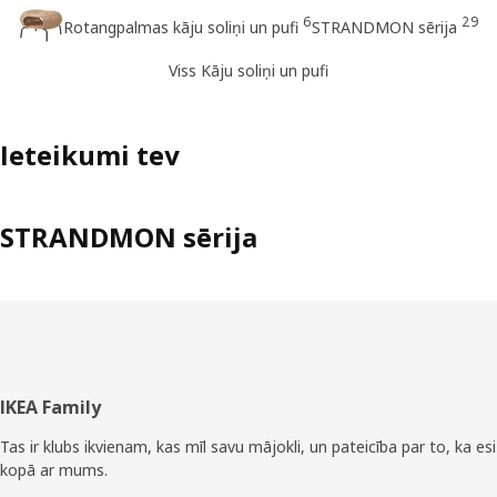
6
29
Rotangpalmas kāju soliņi un pufi
STRANDMON sērija
Viss Kāju soliņi un pufi
Ieteikumi tev
STRANDMON sērija
Kājene
IKEA Family
Tas ir klubs ikvienam, kas mīl savu mājokli, un pateicība par to, ka esi
kopā ar mums.