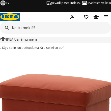
LV
Ievadi pasta indeksu
Izvēlēties veikalu
Hej!
Pierakstīties
Pirkumu saraks
Pirkumu 
IKEA Uzņēmumiem
…
Kāju soliņi un pufi
Auduma kāju soliņi un pufi
STRANDMON attēli
 attēlus