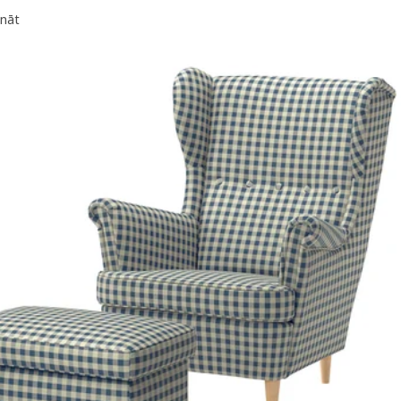
ināt
 STRANDMON, Atpūtas krēsla pārvalks, Stigsbo daudzkrāsains/melnā 