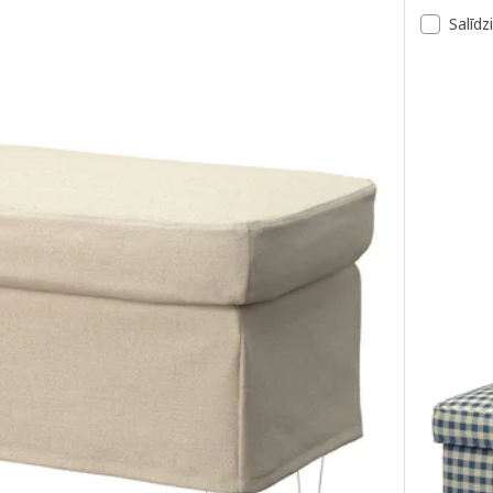
Salīdz
pūtas krēsls, Tommaboda brūni sarkanā krāsā
Variants:
ūtas krēsls, Sulviken zilā krāsā/smilškrāsā