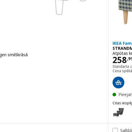
IKEA Fam
STRAND
Atpūtas kr
ggen smilškrāsā
Cena
258
,
9
Standarta 
Cena spēkā
Pieeja
u soliņa pārvalks, Ribersborg tumši pelēkā/smilškrāsā
Citas iespē
STRANDM
Variants:
u soliņa pārvalks, Stigsbo daudzkrāsains/smilškrāsā
Variants:
Salīdz