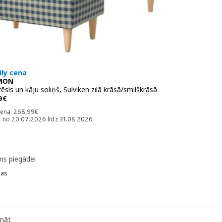
ily cena
MON
ēsls un kāju soliņš, Sulviken zilā krāsā/smilškrāsā
 258,99€
9
€
Standarta cena: 268,99€
cena:
268
,
99
€
 no 20.07.2026 līdz 31.08.2026
ms piegādei
jas
ON
 STRANDMON, Atpūtas krēsls un kāju soliņš, Nordvalla tumši pelēkā k
 STRANDMON, Atpūtas krēsls un kāju soliņš, Tommaboda piesātinātā
ināt