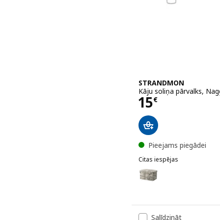
STRANDMON
Kāju soliņa pārvalks, Na
Cena 15€
15
€
Pieejams piegādei
Citas iespējas
STRANDMON
Variants: STRANDMON, Kāj
Variants: STRANDMON, Kāj
Salīdzināt