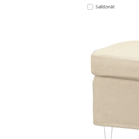
Salīdzināt
Variants: STRANDMON, At
Variants: STRANDMON, Atp