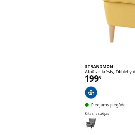
STRANDMON
Atpūtas krēsls, Tibbleby 
Cena 199€
199
€
Pieejams piegādei
Citas iespējas
STRANDMON
Variants: STRANDMON, Atp
Variants: STRANDMON, At