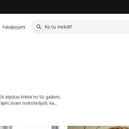
Pakalpojumi
EA atpūtas krēsla no 50. gadiem.
āpēc esam nodrošinājuši, ka
0 reižu. Tas ir, reizi dienā 136