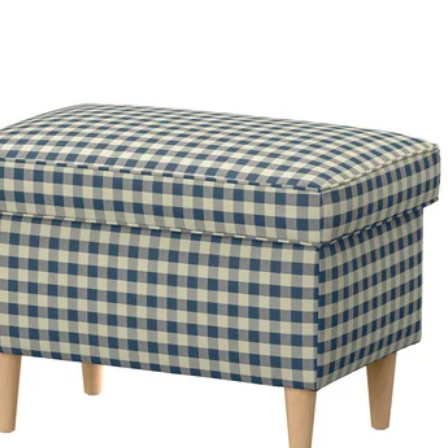
 STRANDMON, Atpūtas krēsls un kāju soliņš, Tibbleby dzeltenā krāsā
 STRANDMON, Atpūtas krēsls un kāju soliņš, Tommaboda brūni sarka