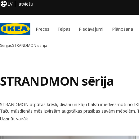
LV
latviešu
Preces
Telpas
Piedāvājumi
Plānošana
Sērijas
STRANDMON sērija
STRANDMON sērija
STRANDMON atpūtas krēsli, dīvāni un kāju balsti ir iedvesmoti no IK
Taču mūsdienās mēs izvirzām augstākas prasības savām mēbelēm. T
STRANDMON var izturēt cilvēku, kurš apsēžas un pieceļas vismaz 50 00
Uzzināt vairāk
gadus...