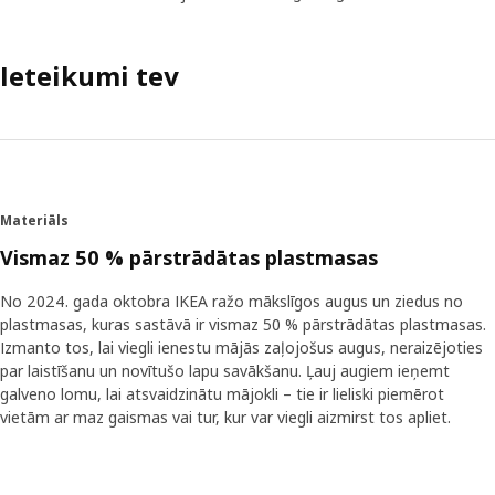
Ieteikumi tev
Materiāls
Vismaz 50 % pārstrādātas plastmasas
No 2024. gada oktobra IKEA ražo mākslīgos augus un ziedus no
plastmasas, kuras sastāvā ir vismaz 50 % pārstrādātas plastmasas.
Izmanto tos, lai viegli ienestu mājās zaļojošus augus, neraizējoties
par laistīšanu un novītušo lapu savākšanu. Ļauj augiem ieņemt
galveno lomu, lai atsvaidzinātu mājokli – tie ir lieliski piemērot
vietām ar maz gaismas vai tur, kur var viegli aizmirst tos apliet.