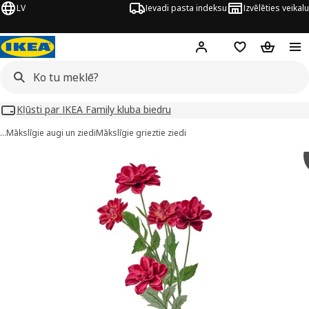
LV
Ievadi pasta indeksu
Izvēlēties veikalu
Hej!
Pierakstīties
Pirkumu saraks
Pirkumu 
Kļūsti par IKEA Family kluba biedru
…
Mākslīgie augi un ziedi
Mākslīgie grieztie ziedi
SMYCKA attēli
 attēlus