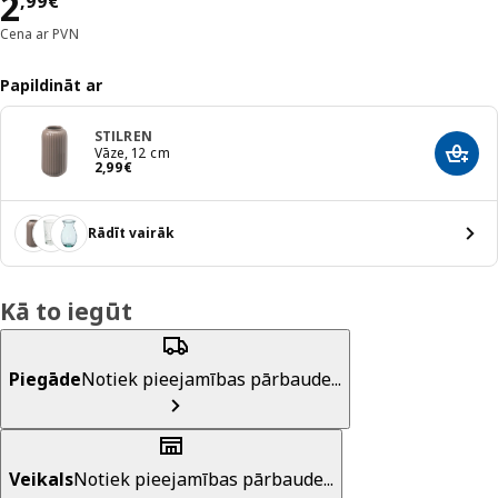
Cena 2,99€
2
,
99
€
Cena ar PVN
Papildināt ar
STILREN
Vāze, 12 cm
Pievi
Cena 2,99€
2
,
99
€
Rādīt vairāk
Kā to iegūt
Piegāde
Notiek pieejamības pārbaude...
Veikals
Notiek pieejamības pārbaude...