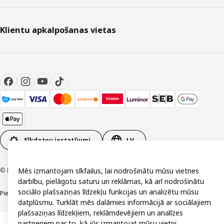
Klientu apkalpošanas vietas
Sīkdatņu iestatījumi
LV
© Inter IKEA Systems B.V. 1999-2026
Mēs izmantojam sīkfailus, lai nodrošinātu mūsu vietnes
darbību, pielāgotu saturu un reklāmas, kā arī nodrošinātu
sociālo plašsaziņas līdzekļu funkcijas un analizētu mūsu
Piekļūstamība
Vispārīgi noteikumi
Privātuma un sīkdatņu politika
Kontakti
datplūsmu. Turklāt mēs dalāmies informācijā ar sociālajiem
plašsaziņas līdzekļiem, reklāmdevējiem un analīzes
partneriem par to, kā jūs izmantojat mūsu vietni.