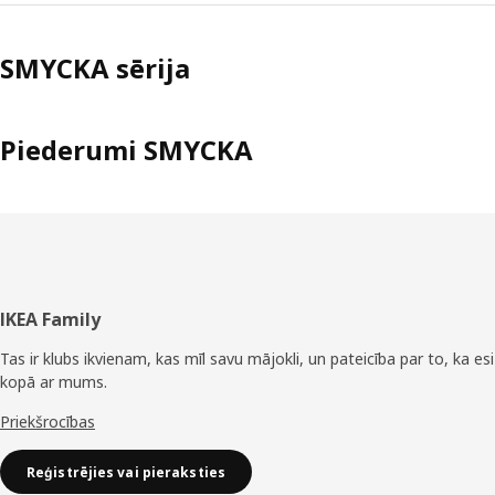
SMYCKA sērija
Piederumi SMYCKA
Kājene
IKEA Family
Tas ir klubs ikvienam, kas mīl savu mājokli, un pateicība par to, ka esi
kopā ar mums.
Priekšrocības
Reģistrējies vai pieraksties