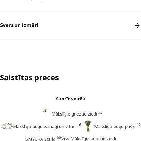
Svars un izmēri
Saistītas preces
Skatīt vairāk
53
Mākslīgie grieztie ziedi
6
12
Mākslīgo augu vainagi un vītnes
Mākslīgo augu pušķi
63
Viss Mākslīgie augi un ziedi
SMYCKA sērija