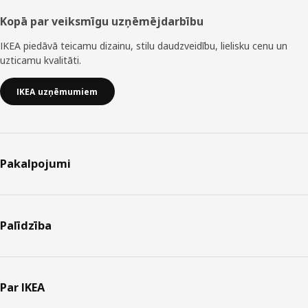
Kopā par veiksmīgu uzņēmējdarbību
IKEA piedāvā teicamu dizainu, stilu daudzveidību, lielisku cenu un
uzticamu kvalitāti.
IKEA uzņēmumiem
Pakalpojumi
Palīdzība
Par IKEA