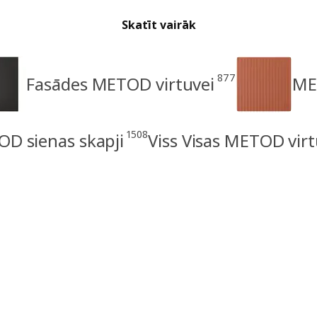
Skatīt vairāk
877
Fasādes METOD virtuvei
ME
1508
D sienas skapji
Viss Visas METOD virt