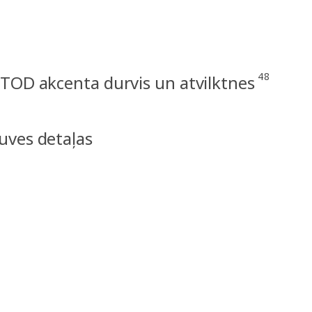
48
TOD akcenta durvis un atvilktnes
uves detaļas