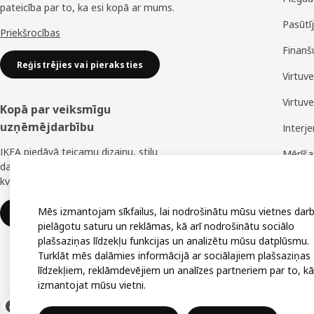
pateicība par to, ka esi kopā ar mums.
Pasūtī
Priekšrocības
Finanš
Reģistrējies vai pieraksties
Virtuv
Virtuv
Kopā par veiksmīgu
uzņēmējdarbību
Interj
IKEA piedāvā teicamu dizainu, stilu
Mērīš
daudzveidību, lielisku cenu un uzticamu
Montā
kvalitāti.
Mēs izmantojam sīkfailus, lai nodrošinātu mūsu vietnes darb
IKEA uzņēmumiem
pielāgotu saturu un reklāmas, kā arī nodrošinātu sociālo
plašsaziņas līdzekļu funkcijas un analizētu mūsu datplūsmu.
Turklāt mēs dalāmies informācijā ar sociālajiem plašsaziņas
līdzekļiem, reklāmdevējiem un analīzes partneriem par to, kā
izmantojat mūsu vietni.