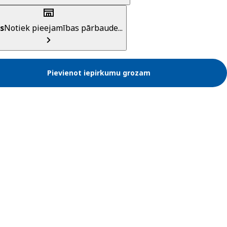
s
Notiek pieejamības pārbaude...
Pievienot iepirkumu grozam