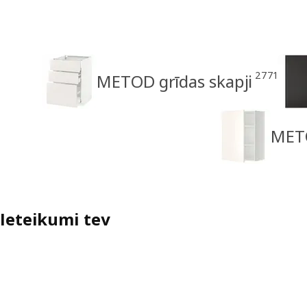
2771
METOD grīdas skapji
METO
Ieteikumi tev