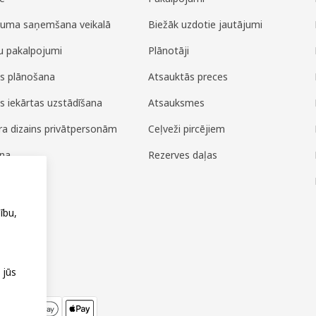
juma saņemšana veikalā
Biežāk uzdotie jautājumi
u pakalpojumi
Plānotāji
es plānošana
Atsauktās preces
es iekārtas uzstādīšana
Atsauksmes
era dizains privātpersonām
Ceļveži pircējiem
ana
Rezerves daļas
ža
ību,
 jūs