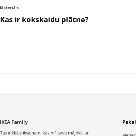
Materiāls
Kas ir kokskaidu plātne?
Kājene
IKEA Family
Paka
Tas ir klubs ikvienam, kas mīl savu mājokli, un
Piegād