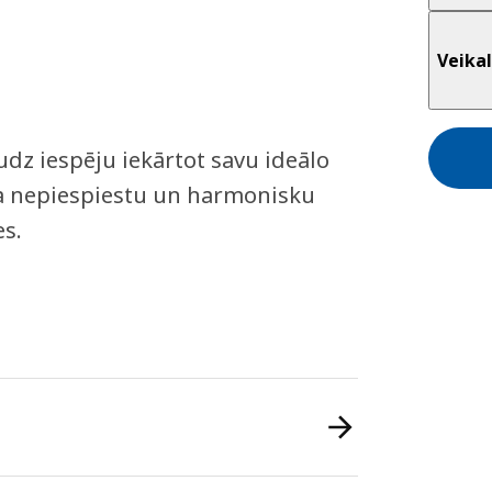
Veikal
dz iespēju iekārtot savu ideālo
rada nepiespiestu un harmonisku
es.