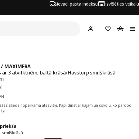
Ievadi pasta indeksu
Izvēlēties veikalu
Hej!
Pierakstīties
Pirkumu saraks
Pirkumu 
 / MAXIMERA
s ar 3 atvilktnēm, baltā krāsā/Havstorp smilškrāsā,
cm
a 225€
€
VN
žas sliede nopērkama atsevišķi. Papildināt ar kājām un cokolu, ko pārdod
šķi.
 priekša
 smilškrāsā