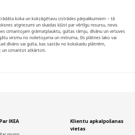
trādāta koka un kokzāģētavu izstrādes pārpalikumiem – tā
ksnes atgriezumi un skaidas kļūst par vērtīgu resursu, nevis
nes izmantojam grāmatplauktu, gultas rāmju, dīvānu un virtuves
gātu virsmu no nolietojuma un mitruma, šīs plātnes lako vai
Kad dīvāns vai gulta, kas sastāv no kokskaidu plātnēm,
t un izmantot atkārtoti.
Par IKEA
Klientu apkalpošanas
vietas
Par mums