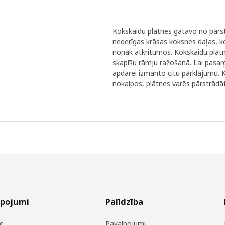
Kokskaidu plātnes gatavo no pārs
nederīgas krāsas koksnes daļas, ko
nonāk atkritumos. Kokskaidu plāt
skapīšu rāmju ražošanā. Lai pasar
apdarei izmanto citu pārklājumu. 
nokalpos, plātnes varēs pārstrādā
lpojumi
Palīdzība
e
Pakalpojumi