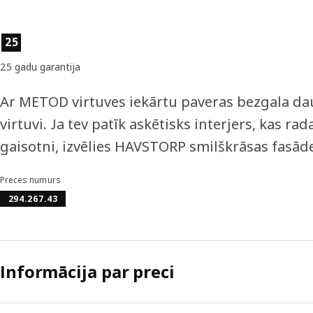
Preces īpašības
25
25 gadu garantija
Ar METOD virtuves iekārtu paveras bezgala dau
virtuvi. Ja tev patīk askētisks interjers, kas 
gaisotni, izvēlies HAVSTORP smilškrāsas fasād
Preces numurs
294.267.43
Informācija par preci