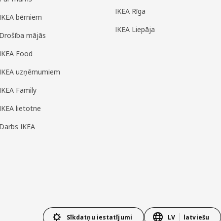
IKEA Rīga
IKEA bērniem
IKEA Liepāja
Drošība mājās
IKEA Food
IKEA uzņēmumiem
IKEA Family
IKEA lietotne
Darbs IKEA
Sīkdatņu iestatījumi
LV
latviešu