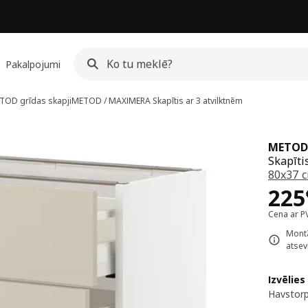
Pakalpojumi
TOD grīdas skapji
METOD / MAXIMERA
Skapītis ar 3 atvilktnēm
METOD
Skapīti
80x37 
Cen
225
Cena ar P
Montā
atsevi
Izvēlies
Havstorp