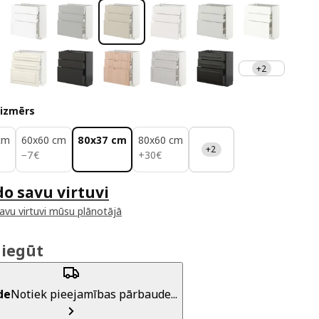
+2
 izmērs
cm
60x60 cm
80x37 cm
80x60 cm
+2
7€
30€
−
7
€
+
30
€
do savu virtuvi
savu virtuvi mūsu plānotājā
 iegūt
de
Notiek pieejamības pārbaude...