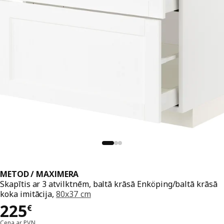
METOD / MAXIMERA
Skapītis ar 3 atvilktnēm, baltā krāsā Enköping/baltā krāsā
koka imitācija,
80x37 cm
Cena 225€
225
€
Cena ar PVN