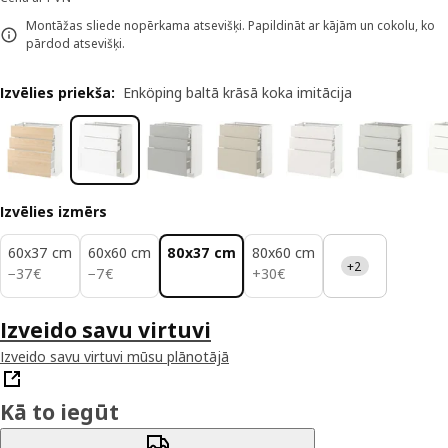
Montāžas sliede nopērkama atsevišķi. Papildināt ar kājām un cokolu, ko
pārdod atsevišķi.
Izvēlies priekša
:
Enköping baltā krāsā koka imitācija
Izvēlies izmērs
60x37 cm
60x60 cm
80x37 cm
80x60 cm
+2
37€
7€
30€
−
37
€
−
7
€
+
30
€
Izveido savu virtuvi
Izveido savu virtuvi mūsu plānotājā
Kā to iegūt