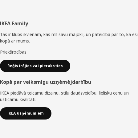
Kājene
IKEA Family
Tas ir klubs ikvienam, kas mīl savu mājokli, un pateicība par to, ka esi
kopā ar mums.
Priekšrocības
Reģistrējies vai pieraksties
Kopā par veiksmīgu uzņēmējdarbību
IKEA piedāvā teicamu dizainu, stilu daudzveidību, lielisku cenu un
uzticamu kvalitāti.
IKEA uzņēmumiem