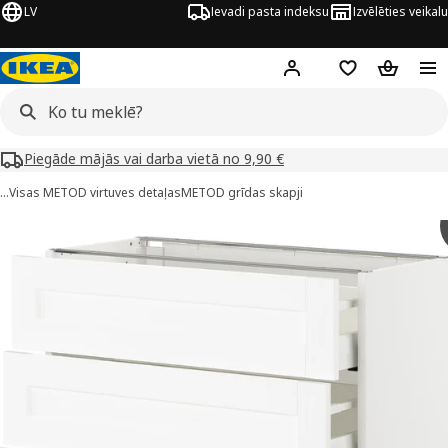
LV
Ievadi pasta indeksu
Izvēlēties veikalu
Hej!
Pierakstīties
Pirkumu saraks
Pirkumu 
Piegāde mājās vai darba vietā no 9,90 €
…
Visas METOD virtuves detaļas
METOD grīdas skapji
METOD / MAXIMERA attēli
 attēlus