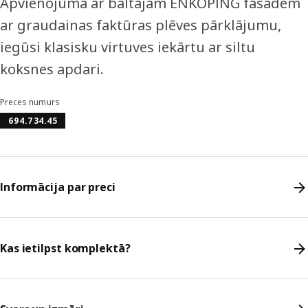
Apvienojumā ar baltajām ENKÖPING fasādēm
ar graudainas faktūras plēves pārklājumu,
iegūsi klasisku virtuves iekārtu ar siltu
koksnes apdari.
Preces numurs
694.734.45
Informācija par preci
Kas ietilpst komplektā?