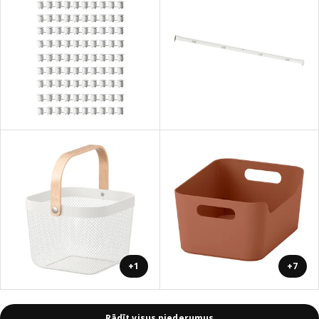
+1
+7
Rādīt visus piederumus