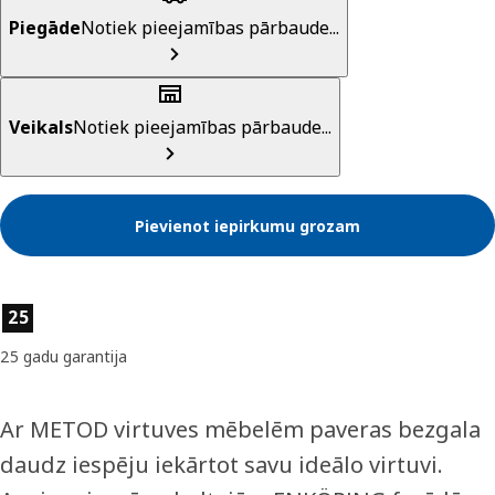
Piegāde
Notiek pieejamības pārbaude...
Veikals
Notiek pieejamības pārbaude...
Pievienot iepirkumu grozam
Preces īpašības
25
25 gadu garantija
Ar METOD virtuves mēbelēm paveras bezgala
daudz iespēju iekārtot savu ideālo virtuvi.