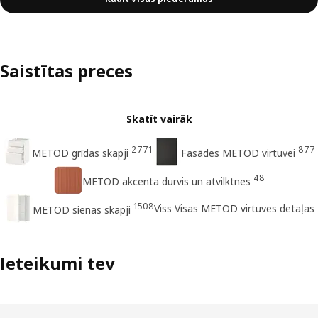
Saistītas preces
Skatīt vairāk
2771
877
METOD grīdas skapji
Fasādes METOD virtuvei
48
METOD akcenta durvis un atvilktnes
1508
Viss Visas METOD virtuves detaļas
METOD sienas skapji
Ieteikumi tev