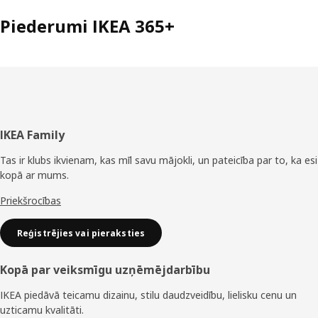
Piederumi IKEA 365+
Kājene
IKEA Family
Tas ir klubs ikvienam, kas mīl savu mājokli, un pateicība par to, ka esi
kopā ar mums.
Priekšrocības
Reģistrējies vai pieraksties
Kopā par veiksmīgu uzņēmējdarbību
IKEA piedāvā teicamu dizainu, stilu daudzveidību, lielisku cenu un
uzticamu kvalitāti.