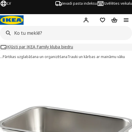
LV
Ievadi pasta indeksu
Izvēlēties veikalu
Hej!
Pierakstīties
Pirkumu saraks
Pirkumu 
Kļūsti par IKEA Family kluba biedru
…
Pārtikas uzglabāšana un organizēšana
Trauki un kārbas ar maināmu vāku
KEA 365+ attēli
 attēlus