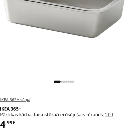
IKEA 365+ sērija
IKEA 365+
Pārtikas kārba, taisnstūra/nerūsējošais tērauds,
1.0 l
Cena 4,99€
4
,
99
€