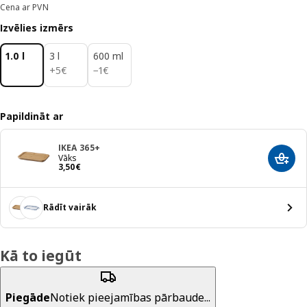
Cena ar PVN
Izvēlies izmērs
1.0 l
3 l
600 ml
5€
1€
+
5
€
−
1
€
Papildināt ar
IKEA 365+
Vāks
Pievi
Cena 3,50€
3
,
50
€
Rādīt vairāk
Kā to iegūt
Piegāde
Notiek pieejamības pārbaude...