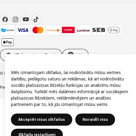
Sīkdatņu iestatījumi
LV
Mēs izmantojam sīkfailus, lai nodrošinātu mūsu vietnes
© Inter IKEA Systems B.V. 1999-2026
darbību, pielāgotu saturu un reklāmas, kā arī nodrošinātu
sociālo plašsaziņas līdzekļu funkcijas un analizētu mūsu
Piekļūstamība
Vispārīgi noteikumi
Privātuma un sīkdatņu politika
Kontakti
datplūsmu. Turklāt mēs dalāmies informācijā ar sociālajiem
plašsaziņas līdzekļiem, reklāmdevējiem un analīzes
partneriem par to, kā jūs izmantojat mūsu vietni.
Akceptēt visus sīkfailus
Noraidīt visu
Sīkfailu iestatījumi