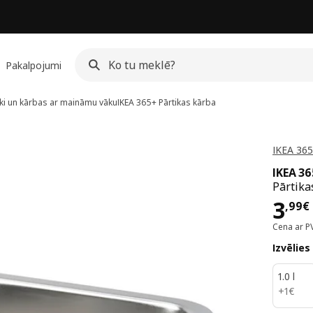
Pakalpojumi
ki un kārbas ar maināmu vāku
IKEA 365+
Pārtikas kārba
IKEA 365
IKEA 3
Pārtika
Cen
3
,
99
€
Cena ar P
Izvēlies
1.0 l
1€
+
1
€