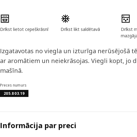
Preces īpašības
Drīkst lietot cepeškrāsnī
Drīkst likt saldētavā
Drīkst 
mazgāj
Izgatavotas no viegla un izturīga nerūsējošā 
ar aromātiem un neiekrāsojas. Viegli kopt, jo
mašīnā.
Preces numurs
205.803.19
Informācija par preci