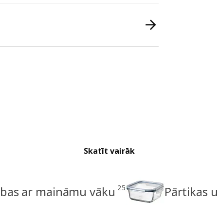
Skatīt vairāk
25
rbas ar maināmu vāku
Pārtikas 