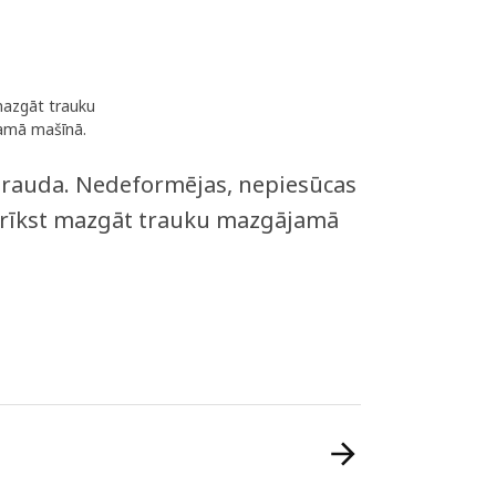
mazgāt trauku
amā mašīnā.
tērauda. Nedeformējas, nepiesūcas
 drīkst mazgāt trauku mazgājamā