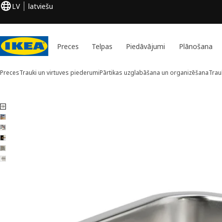
LV
latviešu
Preces
Telpas
Piedāvājumi
Plānošana
Preces
Trauki un virtuves piederumi
Pārtikas uzglabāšana un organizēšana
Trau
6 IKEA 365+ attēli
aist attēlus