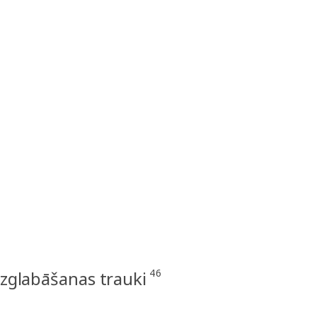
46
uzglabāšanas trauki