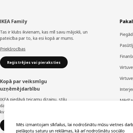
Kājene
IKEA Family
Paka
Tas ir klubs ikvienam, kas mīl savu mājokli, un
Piegād
pateicība par to, ka esi kopā ar mums.
Pasūtī
Priekšrocības
Finanš
Reģistrējies vai pieraksties
Virtuv
Virtuv
Kopā par veiksmīgu
uzņēmējdarbību
Interj
IKEA piedāvā teicamu dizainu, stilu
Mērīš
daudzveidību, lielisku cenu un uzticamu
Montā
kvalitāti.
Mēs izmantojam sīkfailus, lai nodrošinātu mūsu vietnes darb
IKEA uzņēmumiem
pielāgotu saturu un reklāmas, kā arī nodrošinātu sociālo