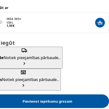
āt ar
IKEA 365+
Vāks
Pievi
Cena 1,50€
1
,
50
€
 iegūt
de
Notiek pieejamības pārbaude...
s
Notiek pieejamības pārbaude...
Pievienot iepirkumu grozam