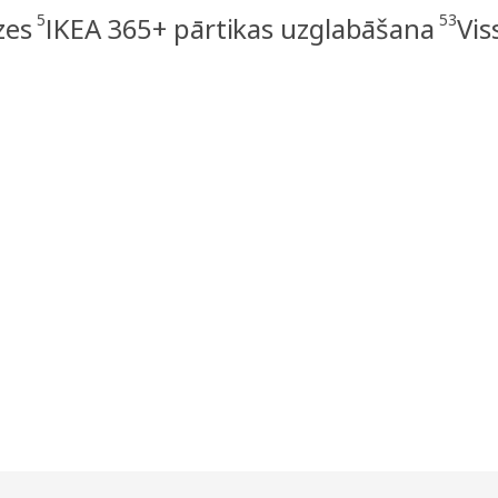
5
53
zes
IKEA 365+ pārtikas uzglabāšana
Vis