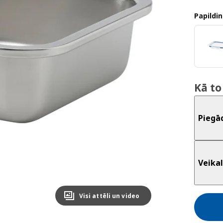
Papildin
Kā to
Piegā
Veikal
Visi attēli un video