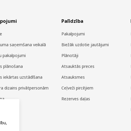
lpojumi
Palīdzība
e
Pakalpojumi
juma saņemšana veikalā
Biežāk uzdotie jautājumi
u pakalpojumi
Plānotāji
es plānošana
Atsauktās preces
es iekārtas uzstādīšana
Atsauksmes
era dizains privātpersonām
Ceļveži pircējiem
ana
Rezerves daļas
ža
ību,