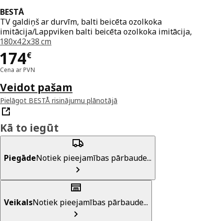
BESTÅ
TV galdiņš ar durvīm, balti beicēta ozolkoka
imitācija/Lappviken balti beicēta ozolkoka imitācija,
180x42x38 cm
Cena 174€
174
€
Cena ar PVN
Veidot pašam
Pielāgot BESTÅ risinājumu plānotājā
Kā to iegūt
Piegāde
Notiek pieejamības pārbaude...
Veikals
Notiek pieejamības pārbaude...