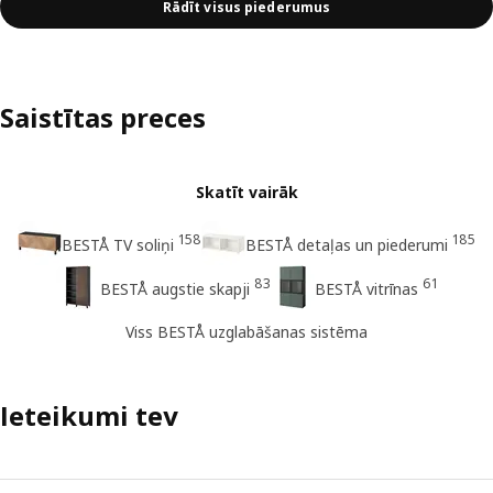
Rādīt visus piederumus
Saistītas preces
Skatīt vairāk
158
185
BESTÅ TV soliņi
BESTÅ detaļas un piederumi
83
61
BESTÅ augstie skapji
BESTÅ vitrīnas
Viss BESTÅ uzglabāšanas sistēma
Ieteikumi tev