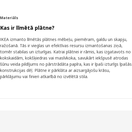
Materiāls
Kas ir līmētā plātne?
IKEA izmanto līmētās plātnes mēbeļu, piemēram, galdu un skapju,
ražošanā. Tās ir vieglas un efektīvas resursu izmantošanas ziņā,
tomēr stabilas un izturīgas. Katrai plātnei ir rāmis, kas izgatavots no
kokskaidām, kokšķiedras vai masīvkoka, savukārt iekšpusē atrodas
šūnu veida pildījums no pārstrādāta papīra, kas ir īpaši izturīgs īpašās
konstrukcijas dēļ. Plātne ir pārklāta ar aizsargājošu krāsu,
pārklājumu vai finieri atkarībā no izvēlētā stila.