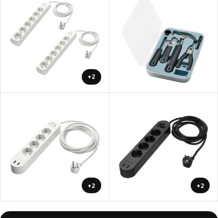
+2
+2
+2