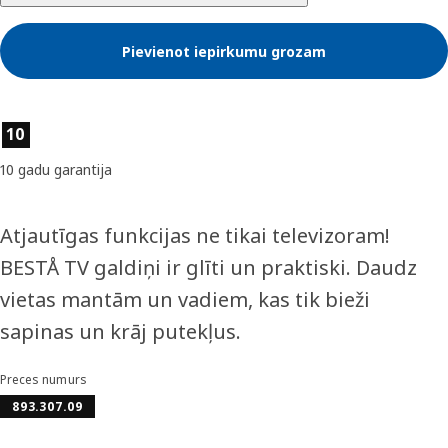
Pievienot iepirkumu grozam
Preces īpašības
10
10 gadu garantija
Atjautīgas funkcijas ne tikai televizoram!
BESTÅ TV galdiņi ir glīti un praktiski. Daudz
vietas mantām un vadiem, kas tik bieži
sapinas un krāj putekļus.
Preces numurs
893.307.09