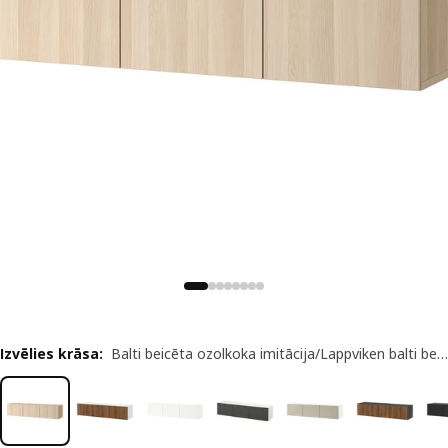
Izvēlies krāsa
:
Balti beicēta ozolkoka imitācija/Lappviken balti beicēta ozolkoka imitācija