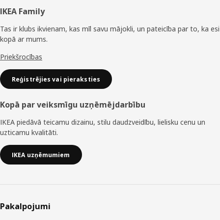
Kājene
IKEA Family
Tas ir klubs ikvienam, kas mīl savu mājokli, un pateicība par to, ka esi
kopā ar mums.
Priekšrocības
Reģistrējies vai pieraksties
Kopā par veiksmīgu uzņēmējdarbību
IKEA piedāvā teicamu dizainu, stilu daudzveidību, lielisku cenu un
uzticamu kvalitāti.
IKEA uzņēmumiem
Pakalpojumi