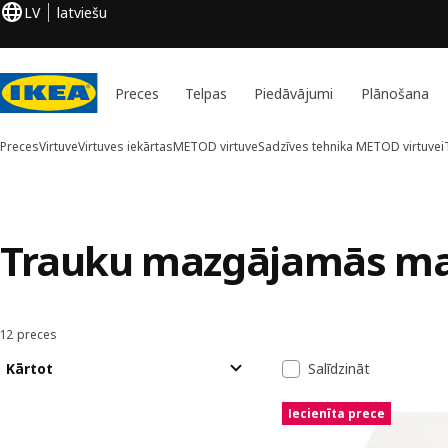
LV
latviešu
Preces
Telpas
Piedāvājumi
Plānošana
Preces
Virtuve
Virtuves iekārtas
METOD virtuve
Sadzīves tehnika METOD virtuvei
Trauku mazgājamās ma
12 preces
Kārtot un filtrēt
Pāriet uz rezultātiem
Rezultātu sara
Kārtot
Salīdzināt
Iecienīta prece