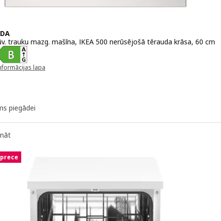
ODA
būv. trauku mazg. mašīna, IKEA 500 nerūsējošā tērauda krāsa, 60 cm
 395€
nformācijas lapa
unā logā)
ms piegādei
ināt
 prece