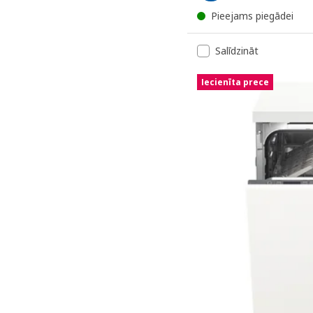
Pieejams piegādei
Salīdzināt
Iecienīta prece