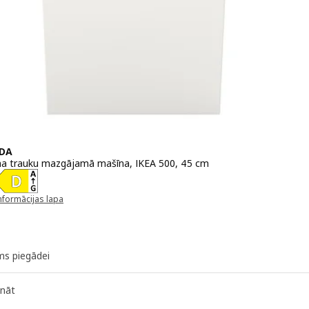
DA
a trauku mazgājamā mašīna, IKEA 500, 45 cm
 375€
nformācijas lapa
unā logā)
ms piegādei
ināt