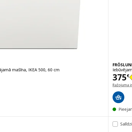
FRÖSLUN
jamā mašīna, IKEA 500, 60 cm
Iebūvējam
Cena
375
€
Ražojuma i
(atveras ja
Pieeja
Salīdz