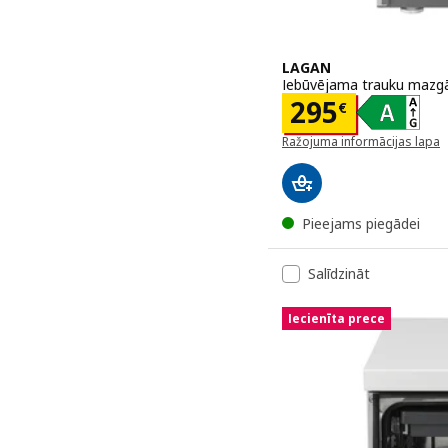
LAGAN
Iebūvējama trauku mazg
Cena 295€
295
€
Ražojuma informācijas lapa
(atveras jaunā logā)
Pieejams piegādei
Salīdzināt
Iecienīta prece