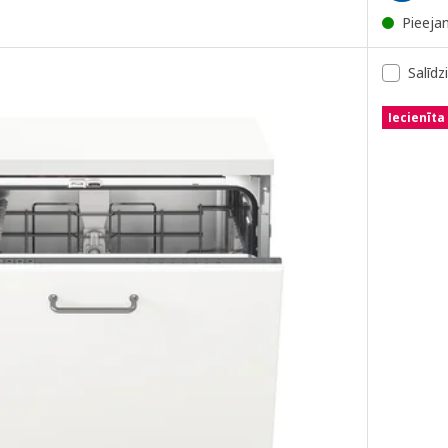
Pieeja
Salīdz
Iecienīta