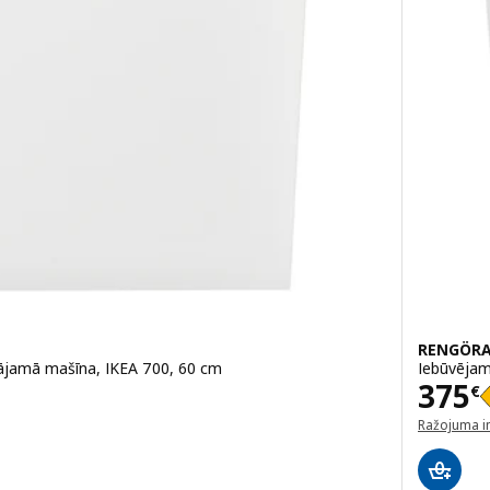
RENGÖR
ājamā mašīna, IKEA 700, 60 cm
Iebūvējam
Cena
375
€
Ražojuma i
(atveras ja