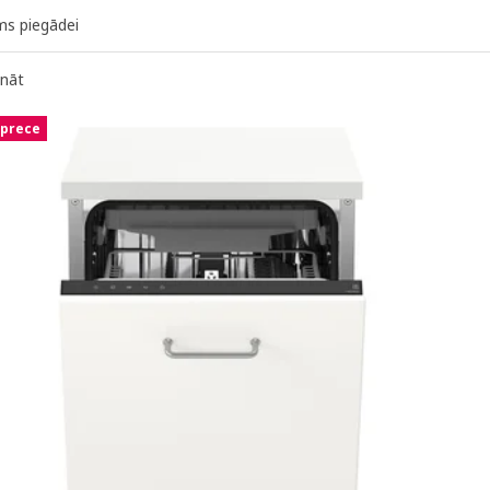
ms piegādei
ināt
 prece