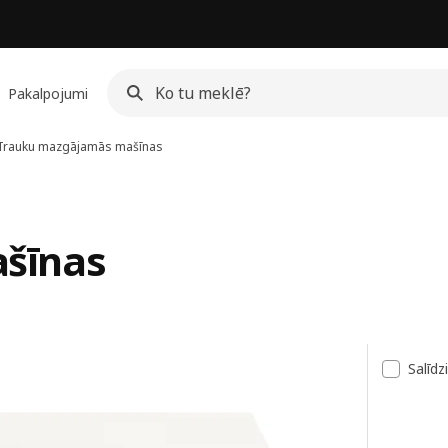
Pakalpojumi
Trauku mazgājamās mašīnas
šīnas
ksts
Salīdz