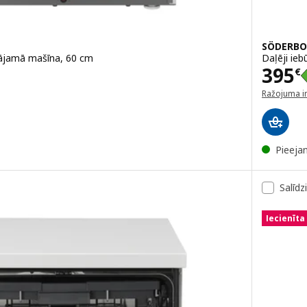
SÖDERB
ājamā mašīna, 60 cm
Daļēji ie
Cena
395
€
Ražojuma i
(atveras ja
Pieeja
Salīdz
Iecienīta