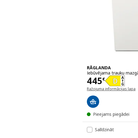
RÅGLANDA
Iebūvējama trauku mazgā
Cena 445€
445
€
Ražojuma informācijas lapa
(atveras jaunā logā)
Pieejams piegādei
Salīdzināt