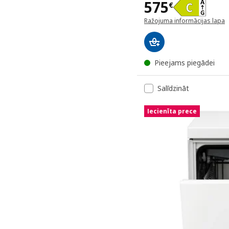
Cena 575€
575
€
Ražojuma informācijas lapa
(atveras jaunā logā)
Pieejams piegādei
Salīdzināt
Iecienīta prece