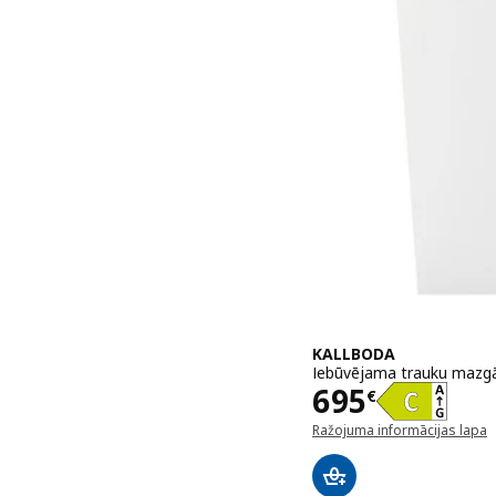
KALLBODA
Iebūvējama trauku mazg
Cena 695€
695
€
Ražojuma informācijas lapa
(atveras jaunā logā)