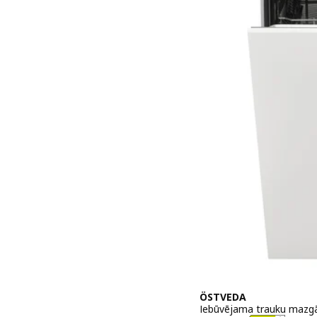
ÖSTVEDA
Iebūvējama trauku mazgā