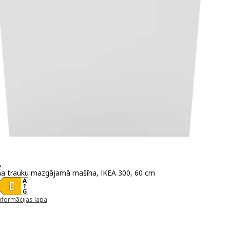
A
a trauku mazgājamā mašīna, IKEA 300, 60 cm
 375€
nformācijas lapa
unā logā)