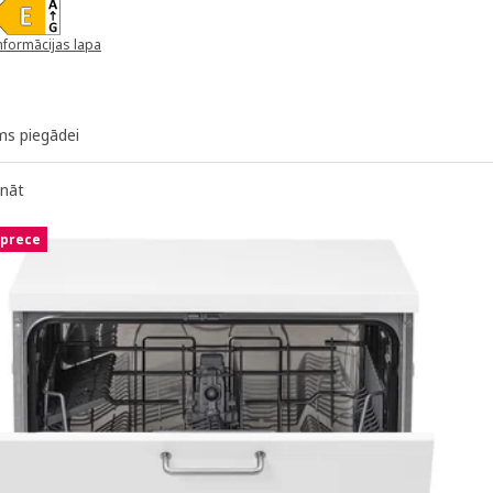
 325€
nformācijas lapa
unā logā)
ms piegādei
ināt
 prece