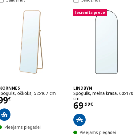
Iecienīta prece
IKORNNES
LINDBYN
Spogulis, oškoks, 52x167 cm
Spogulis, melnā krāsā, 60x170
Cena 99€
99
cm
€
Cena 69,99€
69
,
99
€
Pieejams piegādei
Pieejams piegādei