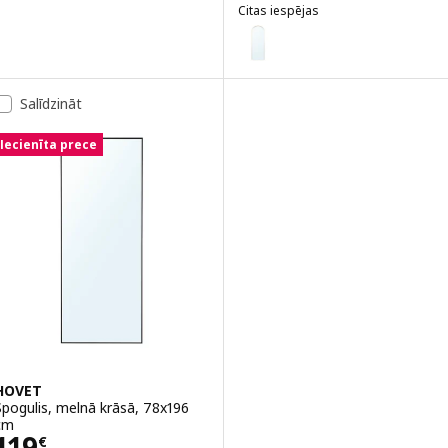
Citas iespējas
LINDBYN
Variants: LINDBYN, Spogulis, ze
Salīdzināt
Iecienīta prece
HOVET
Spogulis, melnā krāsā, 78x196
cm
Cena 119€
119
€