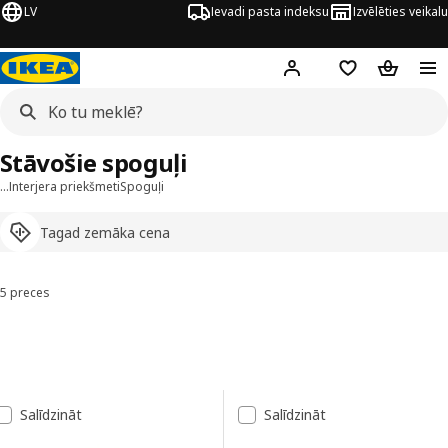
LV
Ievadi pasta indeksu
Izvēlēties veikalu
Hej!
Pierakstīties
Pirkumu saraks
Pirkumu 
Stāvošie spoguļi
…
Interjera priekšmeti
Spoguļi
Tagad zemāka cena
5 preces
Kārtot un filtrēt
Pāriet uz rezultātiem
Rezultātu saraksts
Salīdzināt
Salīdzināt