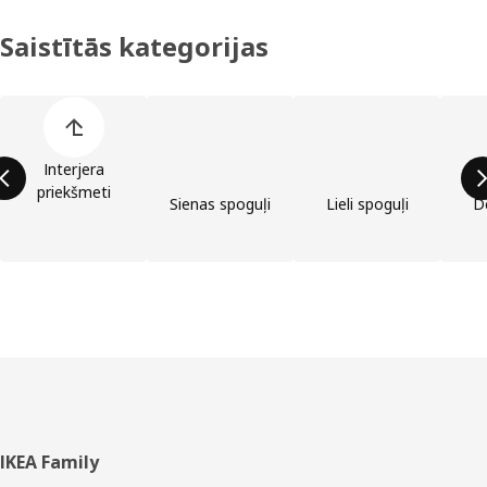
Saistītās kategorijas
Izlaist preču kategoriju sarakstu
Interjera
priekšmeti
Sienas spoguļi
Lieli spoguļi
D
Kājene
IKEA Family