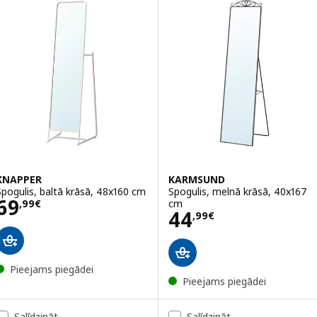
KNAPPER
KARMSUND
Spogulis, baltā krāsā, 48x160 cm
Spogulis, melnā krāsā, 40x167
Cena 69,99€
69
cm
,
99
€
Cena 44,99€
44
,
99
€
Pieejams piegādei
Pieejams piegādei
Salīdzināt
Salīdzināt