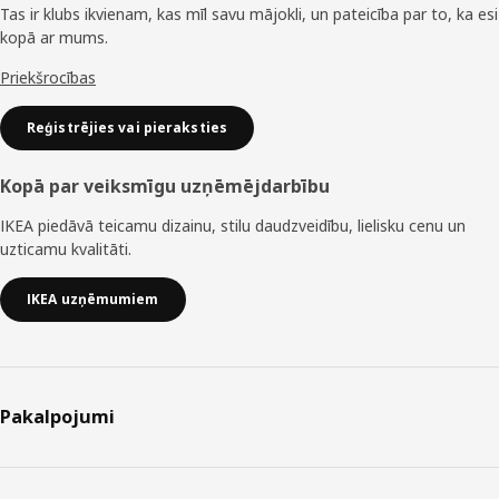
Tas ir klubs ikvienam, kas mīl savu mājokli, un pateicība par to, ka esi
kopā ar mums.
Priekšrocības
Reģistrējies vai pieraksties
Kopā par veiksmīgu uzņēmējdarbību
IKEA piedāvā teicamu dizainu, stilu daudzveidību, lielisku cenu un
uzticamu kvalitāti.
IKEA uzņēmumiem
Pakalpojumi