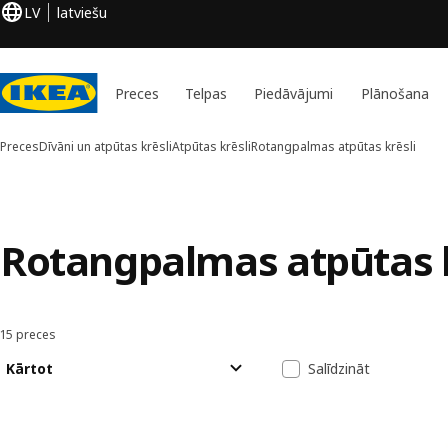
LV
latviešu
Preces
Telpas
Piedāvājumi
Plānošana
Preces
Dīvāni un atpūtas krēsli
Atpūtas krēsli
Rotangpalmas atpūtas krēsli
Rotangpalmas atpūtas k
15 preces
Kārtot un filtrēt
Pāriet uz rezultātiem
Rezultātu sara
Kārtot
Salīdzināt