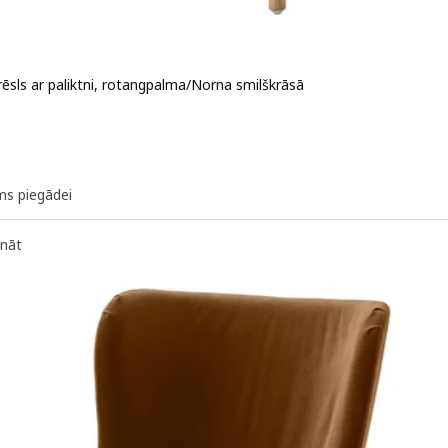
rēsls ar paliktni, rotangpalma/Norna smilškrāsā
 64,99€
ms piegādei
ināt