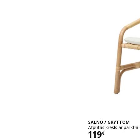
SALNÖ / GRYTTOM
Atpūtas krēsls ar paliktni
Cena 119€
119
€