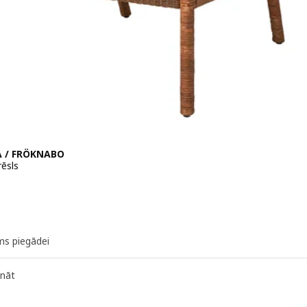
 / FRÖKNABO
rēsls
 219€
ms piegādei
ināt