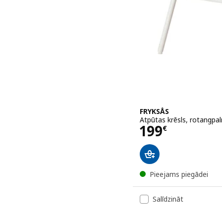
FRYKSÅS
Atpūtas krēsls, rotangpa
Cena 199€
199
€
Pieejams piegādei
Salīdzināt