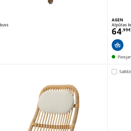
AGEN
mbuss
Atpūtas k
Cena
64
,
99
€
Pieeja
Salīdz