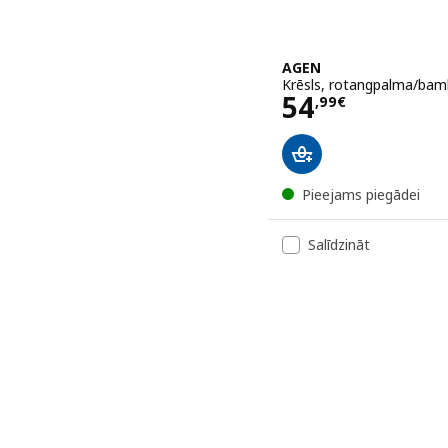
AGEN
Krēsls, rotangpalma/ba
Cena 54,99€
54
,
99
€
Pieejams piegādei
Salīdzināt