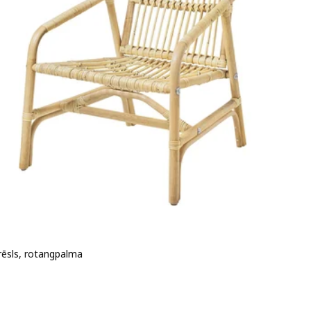
rēsls, rotangpalma
 99€