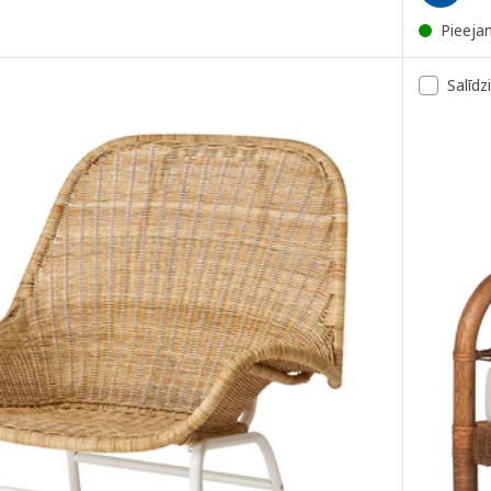
Pieeja
Salīdz