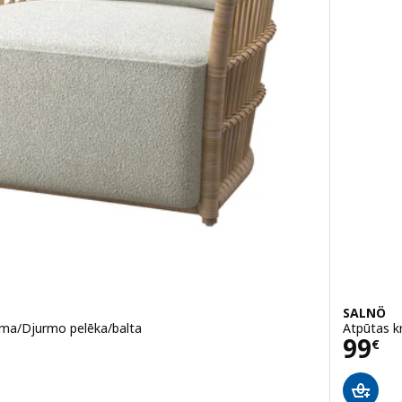
SALNÖ
lma/Djurmo pelēka/balta
Atpūtas k
Cena
99
€