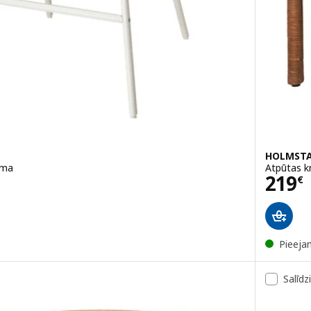
HOLMSTA
lma
Atpūtas k
Cena
219
€
Pieeja
Salīdz