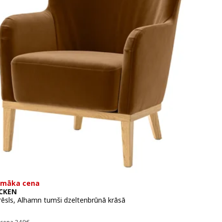
emāka cena
CKEN
rēsls, Alhamn tumši dzeltenbrūnā krāsā
 299€
Iepriekšējā cena 349€