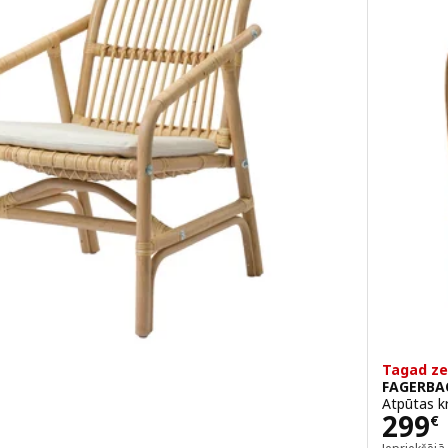
Tagad z
FAGERBA
Atpūtas k
Cena
299
€