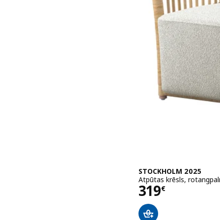
STOCKHOLM 2025
Atpūtas krēsls, rotangpa
Cena 319€
319
€