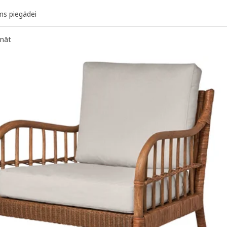
ms piegādei
ināt