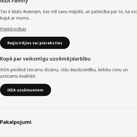
Kājene
IKEA Family
Tas ir klubs ikvienam, kas mīl savu mājokli, un pateicība par to, ka esi
kopā ar mums.
Priekšrocības
Reģistrējies vai pieraksties
Kopā par veiksmīgu uzņēmējdarbību
IKEA piedāvā teicamu dizainu, stilu daudzveidību, lielisku cenu un
uzticamu kvalitāti.
IKEA uzņēmumiem
Pakalpojumi