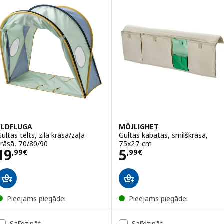
ELDFLUGA
MÖJLIGHET
Gultas telts, zilā krāsā/zaļā
Gultas kabatas, smilškrāsā,
krāsā, 70/80/90
75x27 cm
Cena 19,99€
Cena 5,99€
19
5
,
99
€
,
99
€
Pieejams piegādei
Pieejams piegādei
Salīdzināt
Salīdzināt