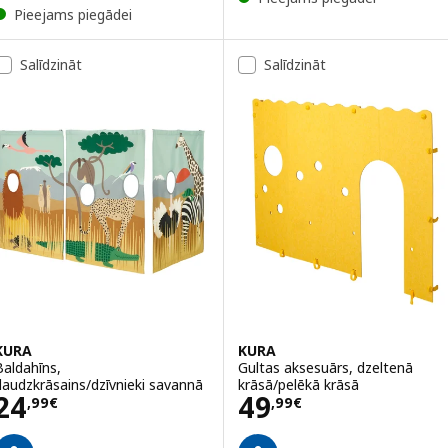
Pieejams piegādei
Salīdzināt
Salīdzināt
KURA
KURA
Baldahīns,
Gultas aksesuārs, dzeltenā
daudzkrāsains/dzīvnieki savannā
krāsā/pelēkā krāsā
Cena 24,99€
Cena 49,99€
24
49
,
99
€
,
99
€