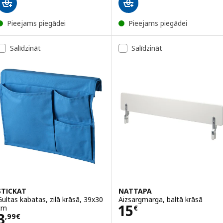
Pieejams piegādei
Pieejams piegādei
Salīdzināt
Salīdzināt
STICKAT
NATTAPA
Gultas kabatas, zilā krāsā, 39x30
Aizsargmarga, baltā krāsā
Cena 15€
15
cm
€
Cena 3,99€
3
,
99
€