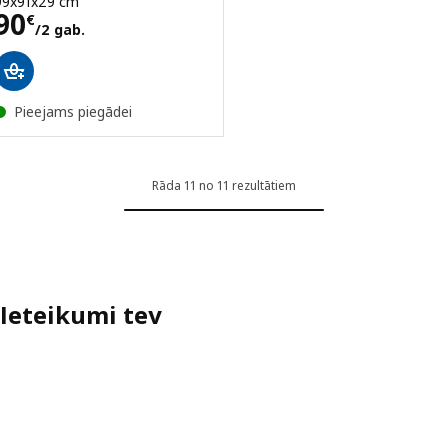
99x91x29 cm
Cena 90€/2 gab.
90
€
/2 gab.
Pieejams piegādei
Rāda 11 no 11 rezultātiem
Ieteikumi tev