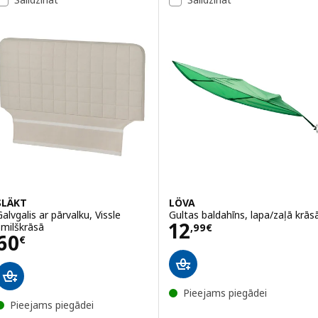
SLÄKT
LÖVA
Galvgalis ar pārvalku, Vissle
Gultas baldahīns, lapa/zaļā krās
Cena 12,99€
12
smilškrāsā
,
99
€
Cena 60€
60
€
Pieejams piegādei
Pieejams piegādei