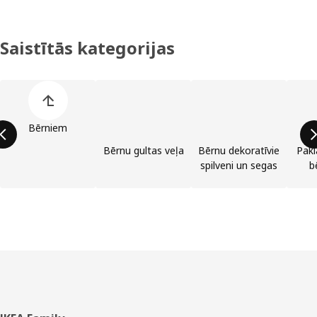
Saistītās kategorijas
Izlaist preču kategoriju sarakstu
Bērniem
Bērnu gultas veļa
Bērnu dekoratīvie
Pakl
spilveni un segas
b