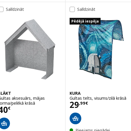
Salīdzināt
Salīdzināt
Pēdējā iespēja
SLÄKT
KURA
Gultas aksesuārs, mājas
Gultas telts, visums/zilā krāsā
Cena 29,99€
29
forma/pelēkā krāsā
,
99
€
Cena 40€
40
€
Pieejams piegādei