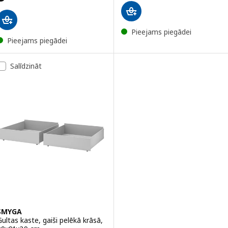
Pieejams piegādei
Pieejams piegādei
Salīdzināt
SMYGA
Gultas kaste, gaiši pelēkā krāsā,