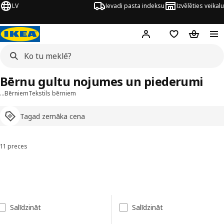
LV
Ievadi pasta indeksu
Izvēlēties veikalu
Hej!
Pierakstīties
Pirkumu saraks
Pirkumu 
Bērnu gultu nojumes un piederumi
…
Bērniem
Tekstils bērniem
Tagad zemāka cena
11 preces
Kārtot un filtrēt
Pāriet uz rezultātiem
Rezultātu saraksts
Salīdzināt
Salīdzināt