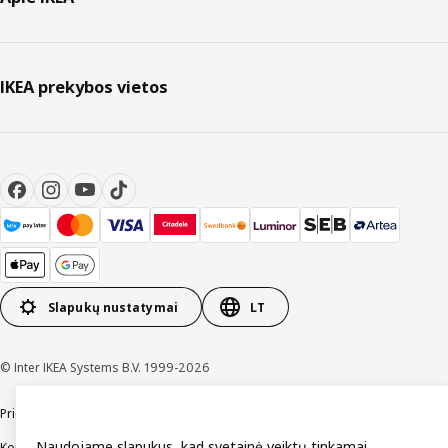
IKEA prekybos vietos
Slapukų nustatymai
LT
© Inter IKEA Systems B.V. 1999-2026
Prieinamumas
Bendrosios naudojimo sąlygos
Privatumo ir slapukų politika
Naudojame slapukus, kad svetainė veiktų tinkamai,
Kontaktai