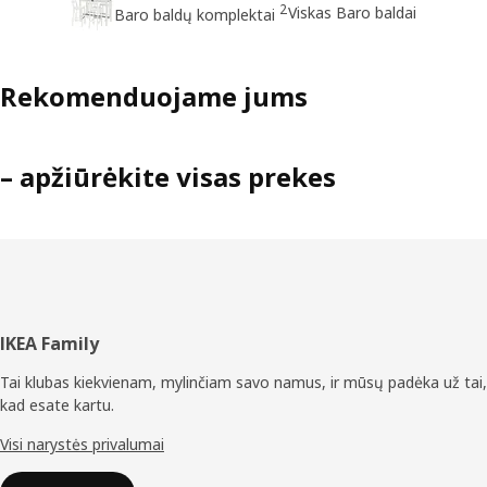
2
Viskas Baro baldai
Baro baldų komplektai
Rekomenduojame jums
– apžiūrėkite visas prekes
Poraštė
IKEA Family
Tai klubas kiekvienam, mylinčiam savo namus, ir mūsų padėka už tai,
kad esate kartu.
Visi narystės privalumai