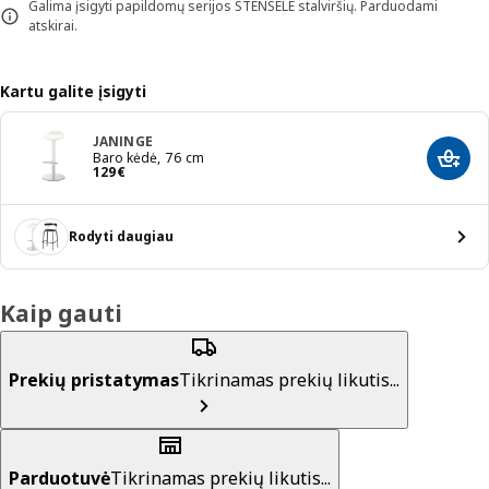
Galima įsigyti papildomų serijos STENSELE stalviršių. Parduodami
atskirai.
Kartu galite įsigyti
JANINGE
Baro kėdė, 76 cm
Įdėti 
Kaina 129€
129
€
Rodyti daugiau
Kaip gauti
Prekių pristatymas
Tikrinamas prekių likutis...
Parduotuvė
Tikrinamas prekių likutis...