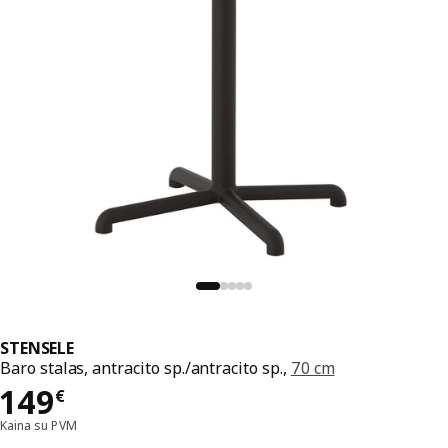
STENSELE
Baro stalas, antracito sp./antracito sp.,
70 cm
Kaina 149€
149
€
Kaina su PVM