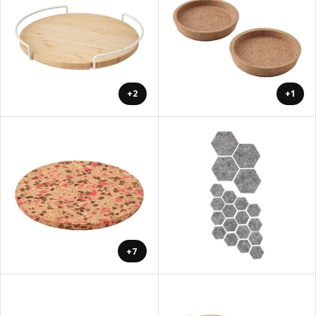
+2
+1
+7