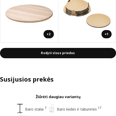
+2
+1
Rodyti visus priedus
Susijusios prekės
Žiūrėti daugiau variantų
7
17
Baro stalai
Baro kėdės ir taburetės