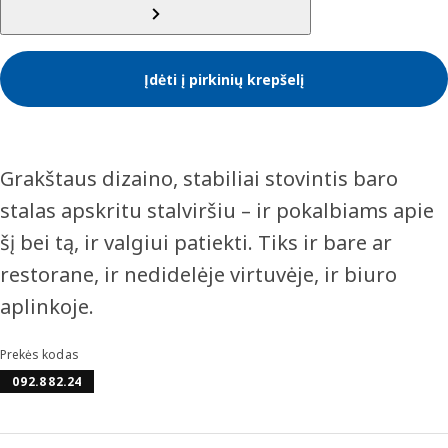
Įdėti į pirkinių krepšelį
Grakštaus dizaino, stabiliai stovintis baro
stalas apskritu stalviršiu – ir pokalbiams apie
šį bei tą, ir valgiui patiekti. Tiks ir bare ar
restorane, ir nedidelėje virtuvėje, ir biuro
aplinkoje.
Prekės kodas
092.882.24