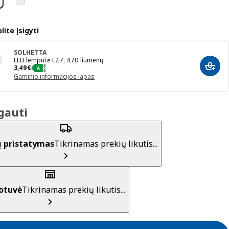
lite įsigyti
SOLHETTA
LED lemputė E27, 470 liumenų
Kaina 3,49€
3
,
49
€
Įdėti 
Gaminio informacijos lapas
gauti
ų pristatymas
Tikrinamas prekių likutis...
otuvė
Tikrinamas prekių likutis...