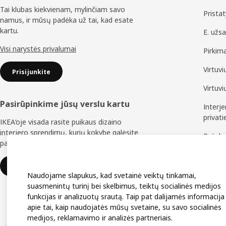
Tai klubas kiekvienam, mylinčiam savo
Prista
namus, ir mūsų padėka už tai, kad esate
kartu.
E. užs
Visi narystės privalumai
Pirkim
Virtuv
Prisijunkite
Virtuv
Pasirūpinkime jūsų verslu kartu
Interj
privat
IKEA‘oje visada rasite puikaus dizaino
interjero sprendimų, kurių kokybe galėsite
Patal
pasitikėti ilgus metus.
Baldų 
IKEA verslui
Naudojame slapukus, kad svetainė veiktų tinkamai,
suasmenintų turinį bei skelbimus, teiktų socialinės medijos
funkcijas ir analizuotų srautą. Taip pat dalijamės informacija
apie tai, kaip naudojatės mūsų svetaine, su savo socialinės
medijos, reklamavimo ir analizės partneriais.