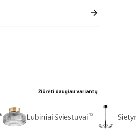
Žiūrėti daugiau variantų
6
13
Lubiniai šviestuvai
Siety