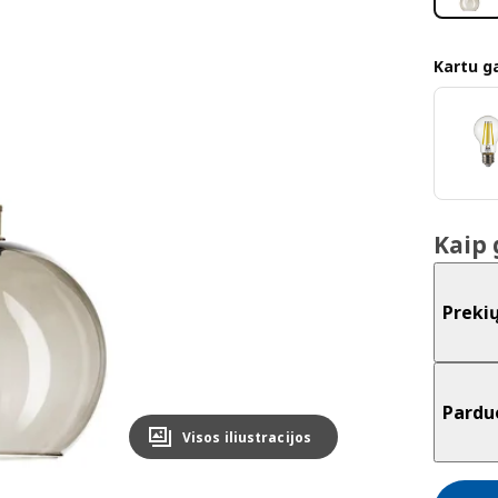
Kartu ga
Kaip 
Preki
Pardu
Visos iliustracijos