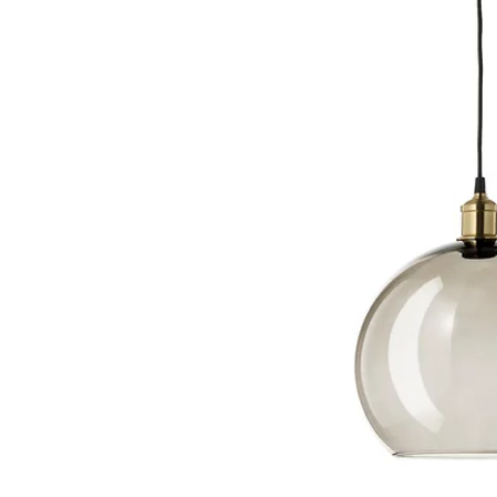
Image zoomed out, normal view