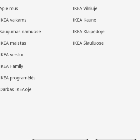
Apie mus
IKEA Vilniuje
IKEA vaikams
IKEA Kaune
Saugumas namuose
IKEA Klaipėdoje
IKEA maistas
IKEA Šiauliuose
IKEA verslui
IKEA Family
IKEA programėlės
Darbas IKEA'oje