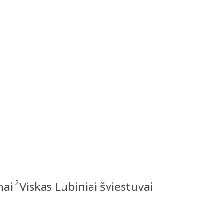
2
nai
Viskas Lubiniai šviestuvai