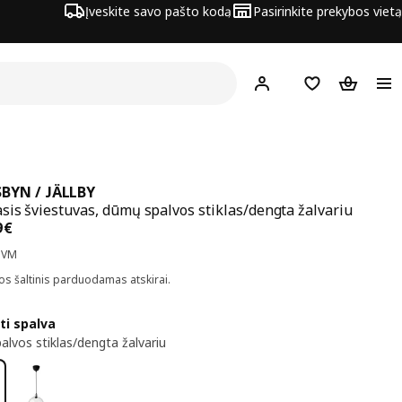
Įveskite savo pašto kodą
Pasirinkite prekybos vietą
Hej!
Prisijungti
Pageidavimų są
Pirkinių 
BYN / JÄLLBY
is šviestuvas, dūmų spalvos stiklas/dengta žalvariu
na 36,99€
9
€
PVM
os šaltinis parduodamas atskirai.
ti spalva
lvos stiklas/dengta žalvariu