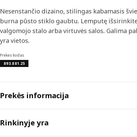
Nesenstančio dizaino, stilingas kabamasis šv
burna pūsto stiklo gaubtu. Lemputę išsirinkite 
valgomojo stalo arba virtuvės salos. Galima paka
yra vietos.
Prekės kodas
893.881.25
Prekės informacija
Rinkinyje yra