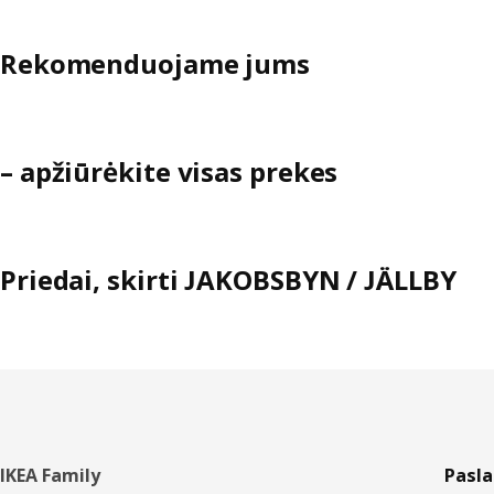
Rekomenduojame jums
– apžiūrėkite visas prekes
Priedai, skirti JAKOBSBYN / JÄLLBY
Poraštė
IKEA Family
Pasl