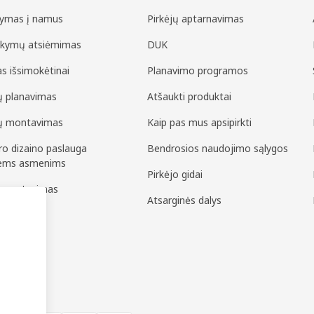
tymas į namus
Pirkėjų aptarnavimas
akymų atsiėmimas
DUK
as išsimokėtinai
Planavimo programos
ių planavimas
Atšaukti produktai
ių montavimas
Kaip pas mus apsipirkti
ero dizaino paslauga
Bendrosios naudojimo sąlygos
iems asmenims
Pirkėjo gidai
pų matavimas
Atsarginės dalys
surinkimas