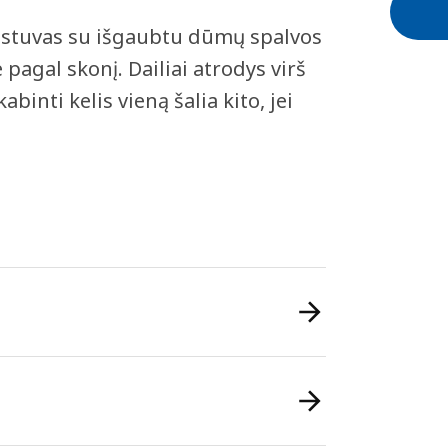
iestuvas su išgaubtu dūmų spalvos
pagal skonį. Dailiai atrodys virš
binti kelis vieną šalia kito, jei