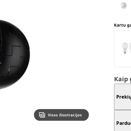
Kartu ga
Kaip 
Preki
Visos iliustracijos
Pardu