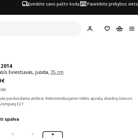
Įveskite savo pašto kodą
Pasirinkite prekybos vietą
Hej!
Prisijungti
Pageidavimų są
Pirkinių 
 2014
is šviestuvas, juoda,
35 cm
na 49,99€
9
€
PVM
tė parduodama atskirai. Rekomenduojame rinktis apvalią skaidrią šviesos
 lemputę E27.
ti spalva