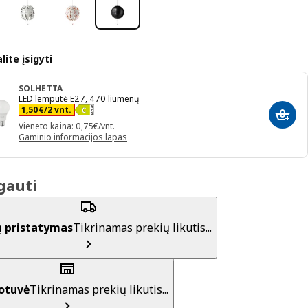
lite įsigyti
SOLHETTA
LED lemputė E27, 470 liumenų
Kaina 1,50€/2 vnt.
1
,
50
€
/2 vnt.
Įdėti 
Vieneto kaina: 0,75€/vnt.
Gaminio informacijos lapas
gauti
ų pristatymas
Tikrinamas prekių likutis...
otuvė
Tikrinamas prekių likutis...