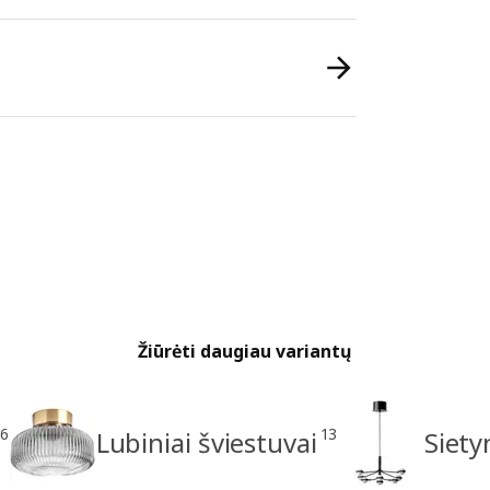
Žiūrėti daugiau variantų
6
13
Lubiniai šviestuvai
Siety