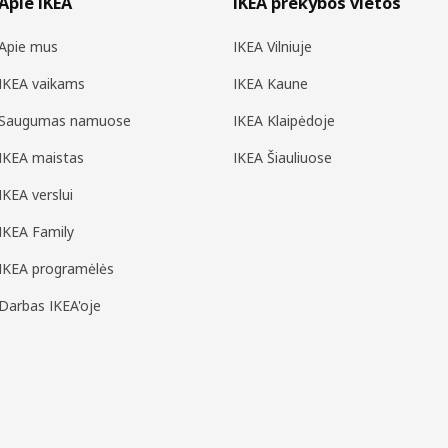
Apie IKEA
IKEA prekybos vietos
Apie mus
IKEA Vilniuje
IKEA vaikams
IKEA Kaune
Saugumas namuose
IKEA Klaipėdoje
IKEA maistas
IKEA Šiauliuose
IKEA verslui
IKEA Family
IKEA programėlės
Darbas IKEA'oje