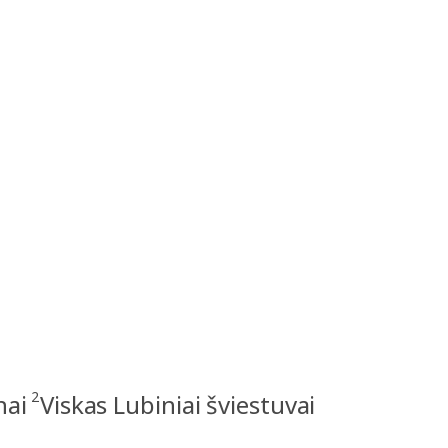
2
nai
Viskas Lubiniai šviestuvai