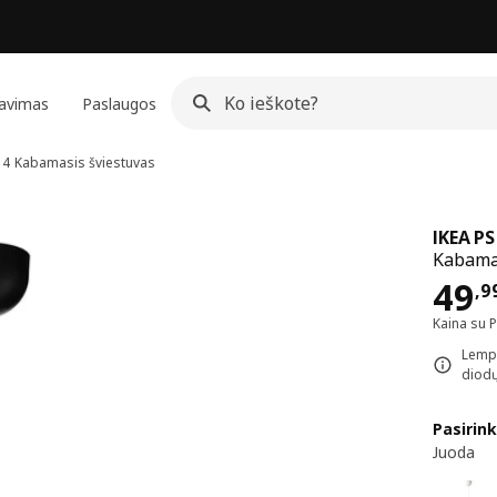
avimas
Paslaugos
14
Kabamasis šviestuvas
IKEA PS
Kabamas
Kai
49
,
9
Kaina su 
Lempu
diodų
Pasirink
Juoda