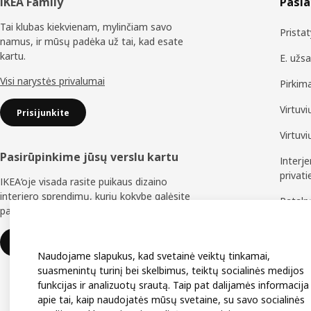
Poraštė
IKEA Family
Pasl
Tai klubas kiekvienam, mylinčiam savo
Prista
namus, ir mūsų padėka už tai, kad esate
kartu.
E. užs
Visi narystės privalumai
Pirkim
Virtuv
Prisijunkite
Virtuv
Pasirūpinkime jūsų verslu kartu
Interj
privat
IKEA‘oje visada rasite puikaus dizaino
interjero sprendimų, kurių kokybe galėsite
Patal
pasitikėti ilgus metus.
Baldų 
IKEA verslui
Naudojame slapukus, kad svetainė veiktų tinkamai,
suasmenintų turinį bei skelbimus, teiktų socialinės medijos
funkcijas ir analizuotų srautą. Taip pat dalijamės informacija
apie tai, kaip naudojatės mūsų svetaine, su savo socialinės