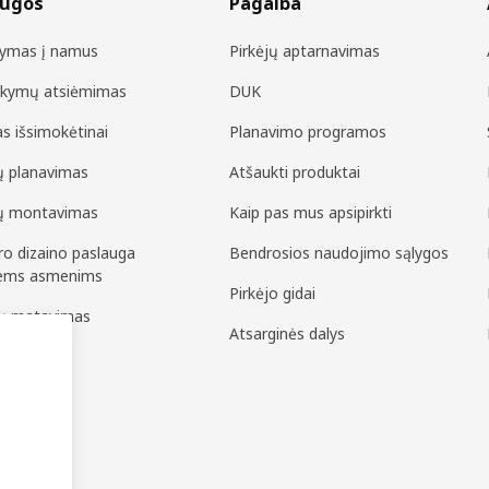
augos
Pagalba
tymas į namus
Pirkėjų aptarnavimas
akymų atsiėmimas
DUK
as išsimokėtinai
Planavimo programos
ių planavimas
Atšaukti produktai
ių montavimas
Kaip pas mus apsipirkti
ero dizaino paslauga
Bendrosios naudojimo sąlygos
iems asmenims
Pirkėjo gidai
pų matavimas
Atsarginės dalys
surinkimas