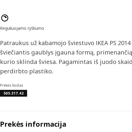
Prekės savybės
Reguliuojamo ryškumo
Patraukus už kabamojo šviestuvo IKEA PS 2014 v
šviečiantis gaublys įgauna formą, primenančią 
kurio sklinda šviesa. Pagamintas iš juodo skaid
perdirbto plastiko.
Prekės kodas
505.317.42
Prekės informacija