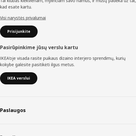
Tai klubas kiekvienam, mylinčiam savo namus, ir mūsų padėka už tai,
kad esate kartu.
Visi narystės privalumai
Prisijunkite
Pasirūpinkime jūsų verslu kartu
IKEA‘oje visada rasite puikaus dizaino interjero sprendimų, kurių
kokybe galėsite pasitikėti ilgus metus.
IKEA verslui
Paslaugos