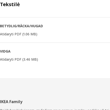
Tekstilė
BETYDLIG/RÄCKA/HUGAD
Atidaryti PDF
(1.06 MB)
VIDGA
Atidaryti PDF
(3.46 MB)
Poraštė
IKEA Family