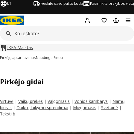
LT
Įveskite savo pašto kodą
Pasirinkite prekybos vietą
Hej!
Prisijungti
Pageidavimų są
Pirkinių 
IKEA Maistas
Pirkėjų aptarnavimas
Naudinga žinoti
Pirkėjo gidai
Virtuvė
|
Vaikų prekės
|
Valgomasis
|
Vonios kambarys
|
Namų
biuras
|
Daiktų laikymo sprendimai
|
Miegamasis
|
Svetainė
|
Tekstilė