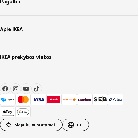
Pagalba
Apie IKEA
IKEA prekybos vietos
Slapukų nustatymai
LT