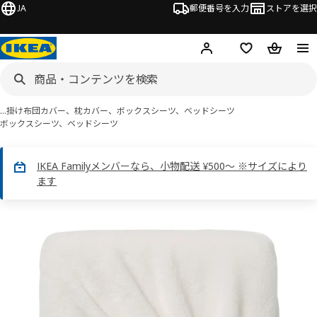
JA
郵便番号を入力
ストアを選択
ログイン・新規入会
欲しいものリスト
カート
…
掛け布団カバー、枕カバー、ボックスシーツ、ベッドシーツ
ボックスシーツ、ベッドシーツ
IKEA Familyメンバーなら、小物配送 ¥500～ ※サイズにより
ます
KRANSSALVIA クランサルヴィア画像
スキップ