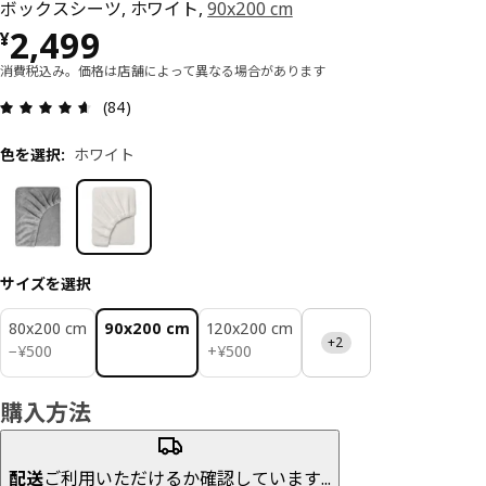
ボックスシーツ, ホワイト,
90x200 cm
価格 ¥ 2499
2,499
¥
消費税込み。価格は店舗によって異なる場合があります
レビュー: 4.6 5 星の数 総レビュー: 84
(84)
色を選択
:
ホワイト
サイズを選択
80x200 cm
90x200 cm
120x200 cm
+2
¥ 500
¥ 500
−
¥
500
+
¥
500
購入方法
配送
ご利用いただけるか確認しています...