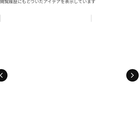
閲覧履歴にもとづいたアイデアを表示しています
リストをスキップ