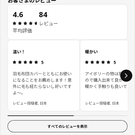
お客さまのレビュー
4.6
84
レビュー: 4.6 5 星の数 総レビュー: 84
レビュー
平均評価
お客さまレビューをスキップ
温い！
暖かい
レビュー: 5 5 星の数
レビュー: 5 
5
5
羽毛布団カバーとともにお使い
アイボリーの物は意外と
になることをお薦めします！意
ので購入出来て良かった
外に毛も経たらないし好いです
暖かく手触りも良いです
よ～。
レビュー投稿者, 日本
レビュー投稿者, 日本
すべてのレビューを表示