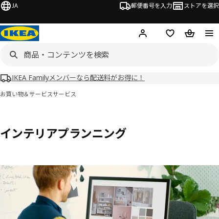
JA
郵便番号を入力
ストアを選択
ログイン・新規入会
欲しいものリスト
カート
IKEA Familyメンバーなら配送料がお得に！
お買い物＆サービス
サービス
インテリアプランニング