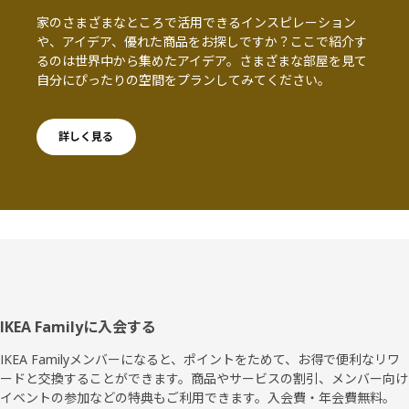
家のさまざまなところで活用できるインスピレーション
や、アイデア、優れた商品をお探しですか？ここで紹介す
るのは世界中から集めたアイデア。さまざまな部屋を見て
自分にぴったりの空間をプランしてみてください。
詳しく見る
フ
IKEA Familyに入会する
ッ
IKEA Familyメンバーになると、ポイントをためて、お得で便利なリワ
ードと交換することができます。商品やサービスの割引、メンバー向け
タ
イベントの参加などの特典もご利用できます。入会費・年会費無料。