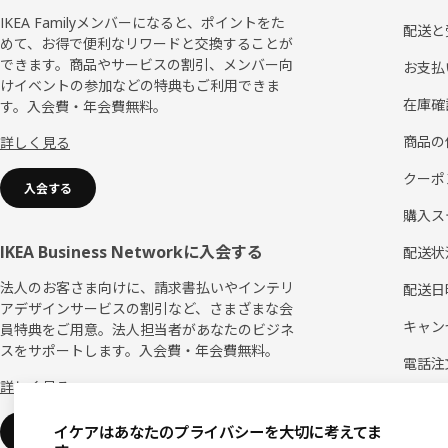
ッ
IKEA Familyメンバーになると、ポイントをた
配送と
めて、お得で便利なリワードと交換することが
タ
できます。商品やサービスの割引、メンバー向
お支払
ー
けイベントの参加などの特典もご利用できま
在庫確
す。入会費・年会費無料。
商品の
詳しく見る
クーポ
入会する
購入ス
IKEA Business Networkに入会する
配送状
法人のお客さま向けに、請求書払いやインテリ
配送日
アデザインサービスの割引など、さまざまな会
キャン
員特典をご用意。法人担当者があなたのビジネ
スをサポートします。入会費・年会費無料。
電話注
詳しく見る
IKEA
イケアはあなたのプライバシーを大切に考えてま
IKEA Business Network特典を見る