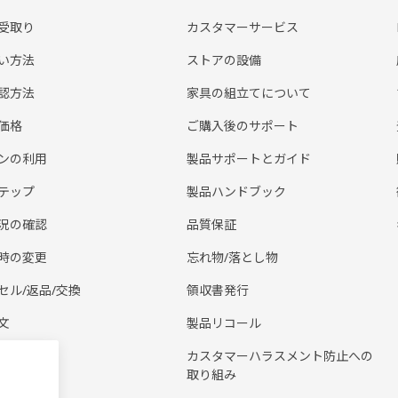
受取り
カスタマーサービス
い方法
ストアの設備
認方法
家具の組立てについて
価格
ご購入後のサポート
ンの利用
製品サポートとガイド
テップ
製品ハンドブック
況の確認
品質保証
時の変更
忘れ物/落とし物
セル/返品/交換
領収書発行
文
製品リコール
アプリ
カスタマーハラスメント防止への
取り組み