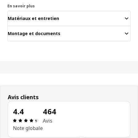
En savoir plus
Matériaux et entretien
Montage et documents
Avis clients
4.4
464
Avis: 4.4 sur 5 étoiles Nombre total d'avis: 464
Avis
Note globale