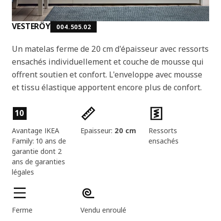
VESTERÖY
004.505.02
Un matelas ferme de 20 cm d'épaisseur avec ressorts
ensachés individuellement et couche de mousse qui
offrent soutien et confort. L'enveloppe avec mousse
et tissu élastique apportent encore plus de confort.
Caractéristiques du produit
10
Avantage IKEA
Epaisseur:
20 cm
Ressorts
Family: 10 ans de
ensachés
garantie dont 2
ans de garanties
légales
Ferme
Vendu enroulé