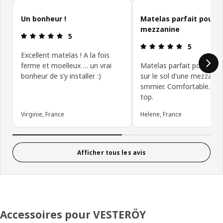
Ignorer les avis clients
Un bonheur !
Matelas parfait pour 
mezzanine
Avis: 5 sur 5 étoiles
5
Avis: 5 sur 5
5
Excellent matelas ! A la fois
ferme et moelleux … un vrai
Matelas parfait pour insta
bonheur de s’y installer :)
sur le sol d'une mezzanin
smmier. Comfortable. Liv
top.
Virginie, France
Helene, France
Afficher tous les avis
Accessoires pour VESTERÖY