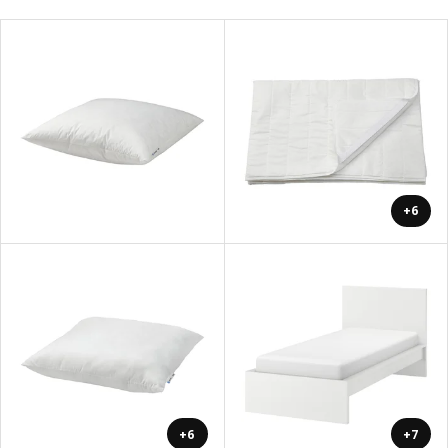
+6
+6
+7