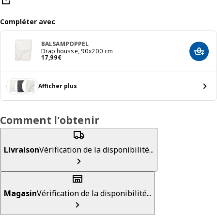
Compléter avec
BALSAMPOPPEL
Drap housse, 90x200 cm
Ajout
Prix 17,99€
17
,
99
€
Afficher plus
Comment l'obtenir
Livraison
Vérification de la disponibilité...
Magasin
Vérification de la disponibilité...