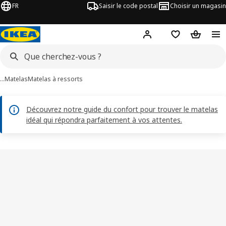
FR
Saisir le code postal
Choisir un magasin
Mon compte
Favoris
Panier
…
Matelas
Matelas à ressorts
Découvrez notre guide du confort pour trouver le matelas
idéal qui répondra parfaitement à vos attentes.
images de VESTERÖY
les images