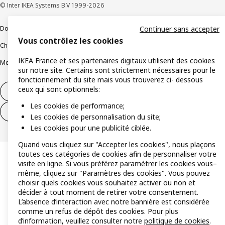
© Inter IKEA Systems B.V 1999-2026
Documents juridiques et informations légales
Continuer sans accepter
Vous contrôlez les cookies
Charte de protection des données
Politique relative aux cookies
IKEA France et ses partenaires digitaux utilisent des cookies
Mentions légales
Alertes fraude
Rappel produit
Accessibilité : non conforme
sur notre site. Certains sont strictement nécessaires pour le
fonctionnement du site mais vous trouverez ci- dessous
ceux qui sont optionnels:
Formulaire de rétractation – produits
Les cookies de performance;
Formulaire de rétractation – services
Les cookies de personnalisation du site;
Les cookies pour une publicité ciblée.
Quand vous cliquez sur "Accepter les cookies", nous plaçons
toutes ces catégories de cookies afin de personnaliser votre
visite en ligne. Si vous préférez paramétrer les cookies vous–
même, cliquez sur "Paramètres des cookies". Vous pouvez
choisir quels cookies vous souhaitez activer ou non et
décider à tout moment de retirer votre consentement.
L’absence d’interaction avec notre bannière est considérée
comme un refus de dépôt des cookies. Pour plus
d’information, veuillez consulter notre
politique de cookies
.