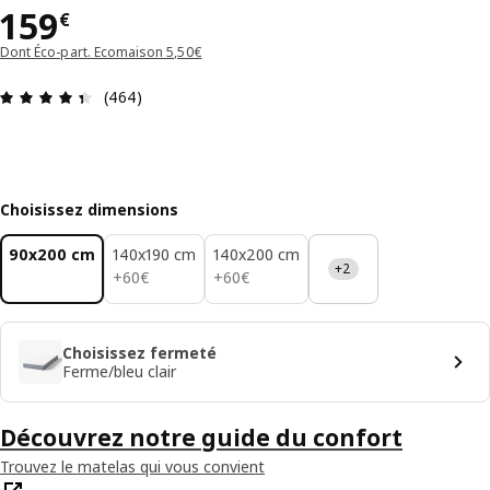
Prix 159€
159
€
Dont Éco-part. Ecomaison 5,50€
Avis: 4.4 sur 5 étoiles Nombre total d'avis: 464
(464)
Choisissez dimensions
90x200 cm
140x190 cm
140x200 cm
+2
60€
60€
+
60
€
+
60
€
Choisissez fermeté
Ferme/bleu clair
Découvrez notre guide du confort
Trouvez le matelas qui vous convient