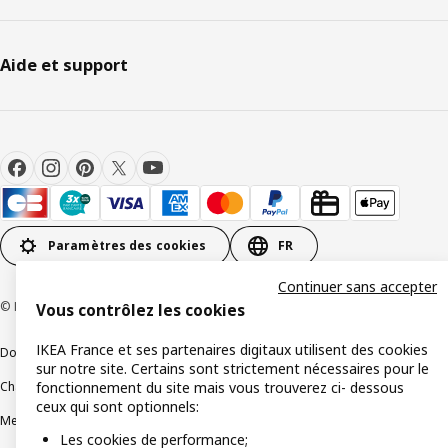
Aide et support
Paramètres des cookies
FR
Continuer sans accepter
© Inter IKEA Systems B.V 1999-2026
Vous contrôlez les cookies
IKEA France et ses partenaires digitaux utilisent des cookies
Documents juridiques et informations légales
sur notre site. Certains sont strictement nécessaires pour le
Charte de protection des données
Politique relative aux cookies
fonctionnement du site mais vous trouverez ci- dessous
ceux qui sont optionnels:
Mentions légales
Alertes fraude
Rappel produit
Accessibilité : non conforme
Les cookies de performance;