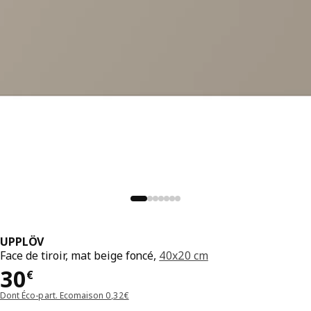
UPPLÖV
Face de tiroir, mat beige foncé,
40x20 cm
Prix 30€
30
€
Dont Éco-part. Ecomaison 0,32€