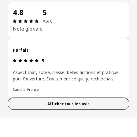
4.8
5
Avis: 4.8 sur 5 étoiles Nombre total d'avis: 5
Avis
Note globale
Parfait
Avis: 5 sur 5 étoiles
5
Aspect mat, sobre, classe, belles finitions et pratique
pour l’ouverture. Exactement ce que je recherchais.
Sandra, France
Afficher tous les avis