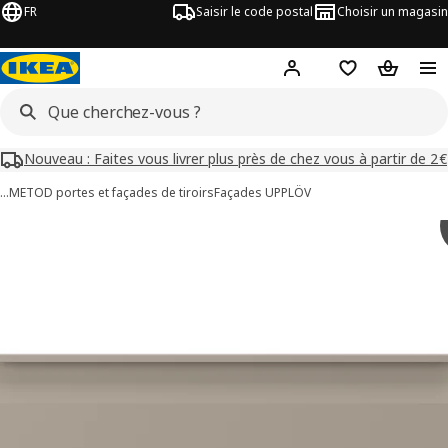
FR
Saisir le code postal
Choisir un magasin
Mon compte
Favoris
Panier
Nouveau : Faites vous livrer plus près de chez vous à partir de 2€
…
METOD portes et façades de tiroirs
Façades UPPLÖV
images de UPPLÖV
les images