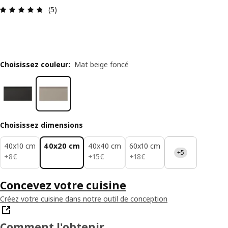
Avis: 4.8 sur 5 étoiles Nombre total d'avis: 5
(5)
Choisissez couleur
:
Mat beige foncé
Choisissez dimensions
40x10 cm
40x20 cm
40x40 cm
60x10 cm
+5
8€
15€
18€
+
8
€
+
15
€
+
18
€
Concevez votre cuisine
Créez votre cuisine dans notre outil de conception
Comment l'obtenir