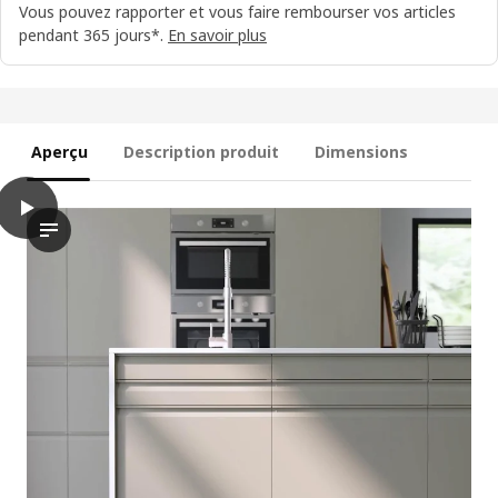
Vous pouvez rapporter et vous faire rembourser vos articles
pendant 365 jours*.
En savoir plus
Aperçu
Description produit
Dimensions
play
UPPLÖV Face de tiroir, mat beige foncé, 40x20 cm
La vidéo présente une démonstration de la façade de tiroir UPPL