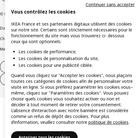
Continuer sans accepter
Vous contrôlez les cookies
© Inter IKEA Systems B.V 1999-2026
IKEA France et ses partenaires digitaux utilisent des cookies
Documents juridiques et informations légales
sur notre site. Certains sont strictement nécessaires pour le
fonctionnement du site mais vous trouverez ci- dessous
Charte de protection des données
Politique relative aux cookies
ceux qui sont optionnels:
Mentions légales
Alertes fraude
Rappel produit
Accessibilité : non conforme
Les cookies de performance;
Les cookies de personnalisation du site;
Les cookies pour une publicité ciblée.
Formulaire de rétractation – produits
Quand vous cliquez sur "Accepter les cookies", nous plaçons
Formulaire de rétractation – services
toutes ces catégories de cookies afin de personnaliser votre
visite en ligne. Si vous préférez paramétrer les cookies vous–
même, cliquez sur "Paramètres des cookies". Vous pouvez
choisir quels cookies vous souhaitez activer ou non et
décider à tout moment de retirer votre consentement.
L’absence d’interaction avec notre bannière est considérée
comme un refus de dépôt des cookies. Pour plus
d’information, veuillez consulter notre
politique de cookies
.
Autoriser tous les cookies