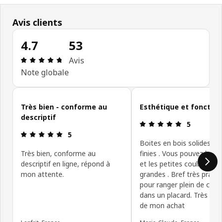
Avis clients
4.7
53
Avis: 4.7 sur 5 étoiles Nombre total d'avis: 53
Avis
Note globale
Ignorer les avis clients
Très bien - conforme au
Esthétique et fonction
descriptif
Avis: 5 sur 5
5
Avis: 5 sur 5 étoiles
5
Boites en bois solides et
Très bien, conforme au
finies . Vous pouvez les e
descriptif en ligne, répond à
et les petites coulissent s
mon attente.
grandes . Bref très prati
pour ranger plein de cho
dans un placard. Très co
de mon achat