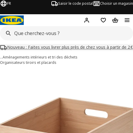
FR
Saisir le code postal
Choisir un magasin
Mon compte
Favoris
Panier
Nouveau : Faites vous livrer plus près de chez vous à partir de 2€
…
Aménagements intérieurs et tri des déchets
Organisateurs tiroirs et placards
images de UPPDATERA
les images