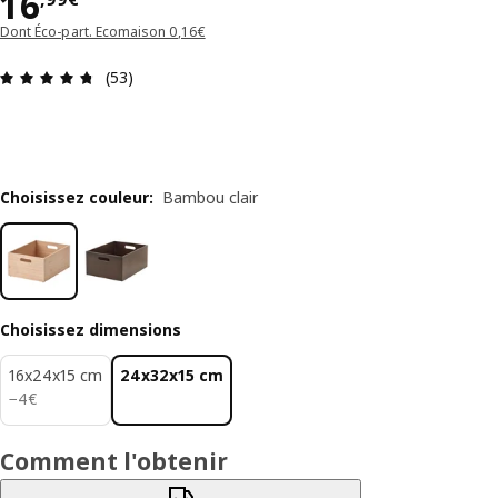
Prix 16,99€
16
Dont Éco-part. Ecomaison 0,16€
Avis: 4.7 sur 5 étoiles Nombre total d'avis: 53
(53)
Choisissez couleur
:
Bambou clair
Choisissez dimensions
16x24x15 cm
24x32x15 cm
4€
−
4
€
Comment l'obtenir