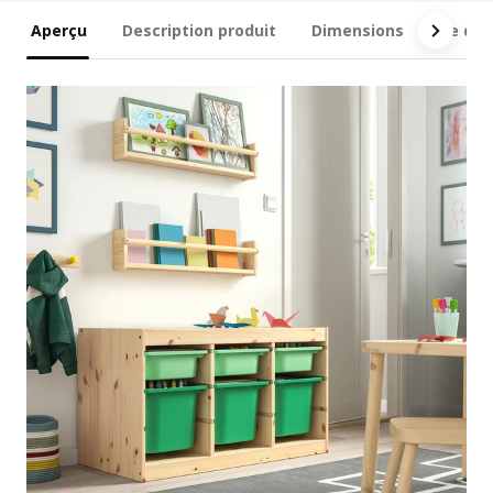
Aperçu
Description produit
Dimensions
Ce qui 