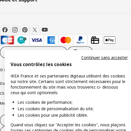
Paramètres des cookies
FR
Continuer sans accepter
Vous contrôlez les cookies
© Inter IKEA Systems B.V 1999-2026
IKEA France et ses partenaires digitaux utilisent des cookies
sur notre site. Certains sont strictement nécessaires pour le
Documents juridiques et informations légales
fonctionnement du site mais vous trouverez ci- dessous
ceux qui sont optionnels:
Charte de protection des données
Politique relative aux cookies
Les cookies de performance;
Mentions légales
Alertes fraude
Rappel produit
Accessibilité : non conforme
Les cookies de personnalisation du site;
Les cookies pour une publicité ciblée.
Formulaire de rétractation – produits
Quand vous cliquez sur "Accepter les cookies", nous plaçons
toutes ces catégories de cookies afin de personnaliser votre