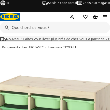
FR
Saisir le code postal
Choisir un magasin
Mon compte
Favoris
Panier
Nouveau : Faites vous livrer plus près de chez vous à partir de 2€
…
Rangement enfant TROFAST
Combinaisons TROFAST
images de TROFAST
les images