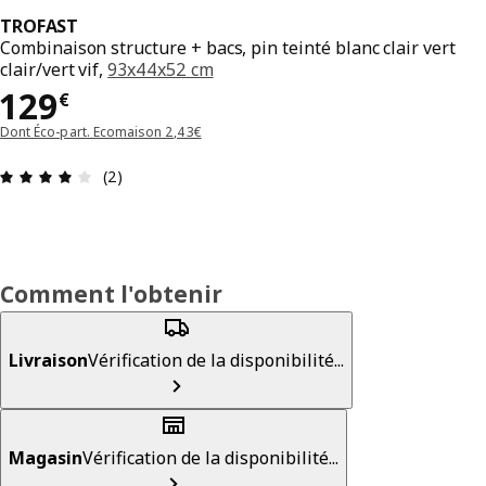
TROFAST
Combinaison structure + bacs, pin teinté blanc clair vert
clair/vert vif,
93x44x52 cm
Prix 129€
129
€
Dont Éco-part. Ecomaison 2,43€
Avis: 4 sur 5 étoiles Nombre total d'avis: 2
(2)
Comment l'obtenir
Livraison
Vérification de la disponibilité...
Magasin
Vérification de la disponibilité...