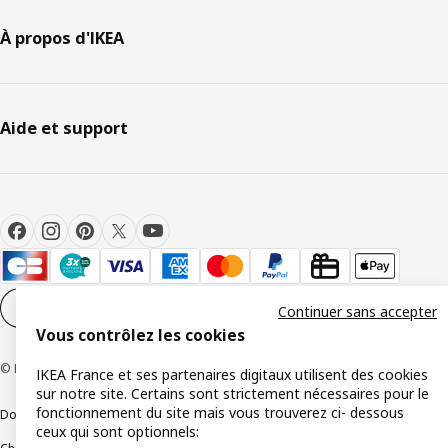
À propos d'IKEA
Aide et support
Paramètres des cookies
FR
Continuer sans accepter
Vous contrôlez les cookies
© Inter IKEA Systems B.V 1999-2026
IKEA France et ses partenaires digitaux utilisent des cookies
sur notre site. Certains sont strictement nécessaires pour le
fonctionnement du site mais vous trouverez ci- dessous
Documents juridiques et informations légales
ceux qui sont optionnels: