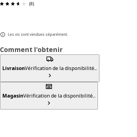
Avis: 3.6 sur 5 étoiles Nombre total d'avis: 8
(8)
Les vis sont vendues séparément.
Comment l'obtenir
Livraison
Vérification de la disponibilité...
Magasin
Vérification de la disponibilité...