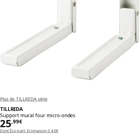
Plus de TILLREDA série
TILLREDA
Support mural four micro-ondes
Prix 25,99€
25
,
99
€
Dont Éco-part. Ecomaison 0,40€