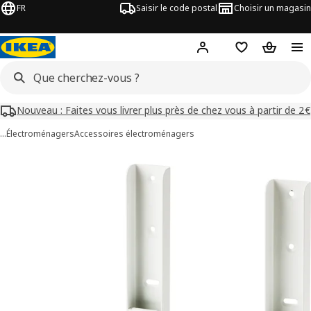
FR
Saisir le code postal
Choisir un magasin
Mon compte
Favoris
Panier
Nouveau : Faites vous livrer plus près de chez vous à partir de 2€
…
Électroménagers
Accessoires électroménagers
images de TILLREDA
les images