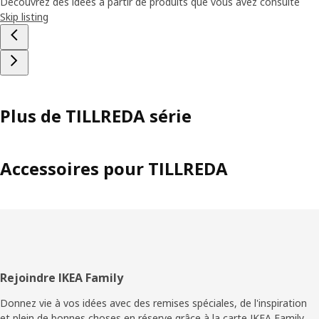
Découvrez des idées à partir de produits que vous avez consulté
Skip listing
Plus de TILLREDA série
Accessoires pour TILLREDA
Pied
Rejoindre IKEA Family
de
Donnez vie à vos idées avec des remises spéciales, de l'inspiration
et plein de bonnes choses en réserve grâce à la carte IKEA Family.