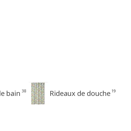
38
19
de bain
Rideaux de douche