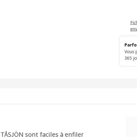
Fic
en
Parfo
Vous p
365 jo
 TÅSJÖN sont faciles à enfiler