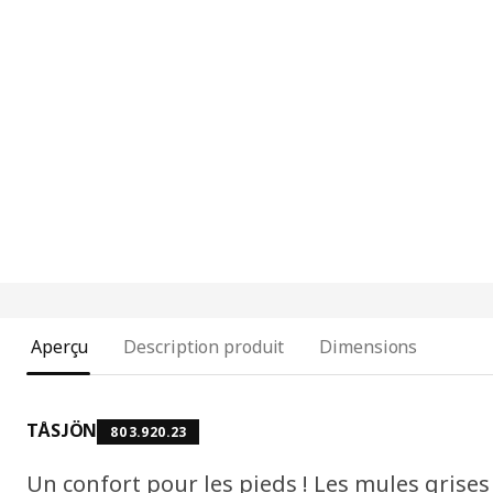
Aperçu
Description produit
Dimensions
TÅSJÖN
803.920.23
Un confort pour les pieds ! Les mules grises