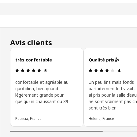
Avis clients
Ignorer les avis clients
très confortable
Qualité prix👍
Avis: 5 sur 5 étoiles
Avis: 4 sur 
5
4
confortable et agréable au
Un peu fins mais fonds
quotidien, bien quand
parfaitement le travail …
légèrement grande pour
ai pris pour la salle d’eau
quelqu'un chaussant du 39
ne sont vraiment pas ch
sont très bien
Patricia, France
Helene, France