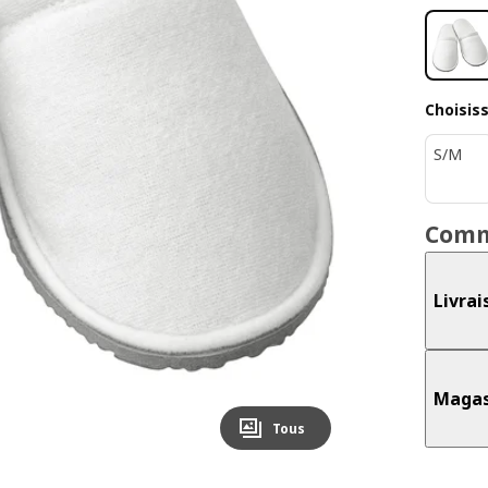
Choisis
S/M
Comm
Livrai
Magas
Tous