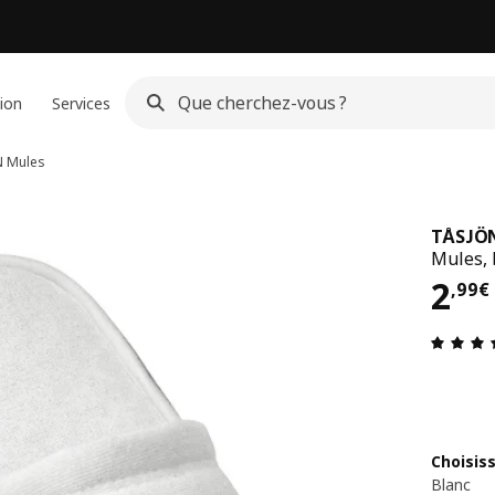
ion
Services
N
Mules
TÅSJÖ
Mules, 
Pri
2
,
99
€
Choisis
Blanc