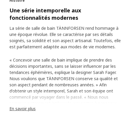
Histoire
Une série intemporelle aux
fonctionnalités modernes
La série de salle de bain TÄNNFORSEN rend hommage à
une époque révolue. Elle se caractérise par ses détails
soignés, sa solidité et son aspect artisanal. Toutefois, elle
est parfaitement adaptée aux modes de vie modernes.
« Concevoir une salle de bain implique de prendre des
décisions importantes, sans se laisser influencer par les
tendances éphémères, explique la designer Sarah Fager.
Nous voulions que TÄNNFORSEN conserve sa qualité et
son aspect pendant de nombreuses années. » Afin
d'obtenir un style intemporel, Sarah et son équipe ont
commencé par voyager dans le passé. « Nous nous
sommes notamment intéressés aux portes à panneaux
En savoir plus
d'autrefois, qui nous ont servi d'inspiration pour l'avant et
les côtés des meubles de la série. Nous avons ainsi obtenu
un profil classique qui crée de jolies ombres. »