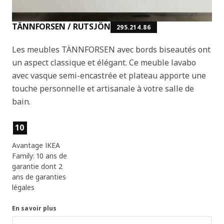
TÄNNFORSEN / RUTSJÖN
295.214.86
Les meubles TÄNNFORSEN avec bords biseautés ont
un aspect classique et élégant. Ce meuble lavabo
avec vasque semi-encastrée et plateau apporte une
touche personnelle et artisanale à votre salle de
bain.
Caractéristiques du produit
10
Avantage IKEA
Family: 10 ans de
garantie dont 2
ans de garanties
légales
En savoir plus