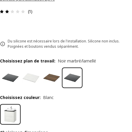
Avis: 2 sur 5 étoiles Nombre total d'avis: 1
(1)
Du silicone est nécessaire lors de l'installation. Silicone non inclus.
Poignées et boutons vendus séparément.
Choisissez plan de travail
:
Noir marbré/lamellé
Choisissez couleur
:
Blanc