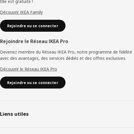
Elle est gratuite !
et pratique qui libère de l'espace sur le plateau. Vous
pouvez ainsi y garder tout ce que vous voulez à portée de
Découvrir IKEA Family
main. » En combinant des détails fonctionnels et un
espace de rangement pratique, la série permet de garder
Rejoindre ou se connecter
la salle de bain en ordre. Vous aurez ainsi l'impression de
vous réveiller chaque matin dans un hôtel luxueux.
Rejoindre le Réseau IKEA Pro
Devenez membre du Réseau IKEA Pro, notre programme de fidélité
avec des avantages, des services dédiés et des offres exclusives.
Découvrir le Réseau IKEA Pro
Rejoindre ou se connecter
Liens utiles