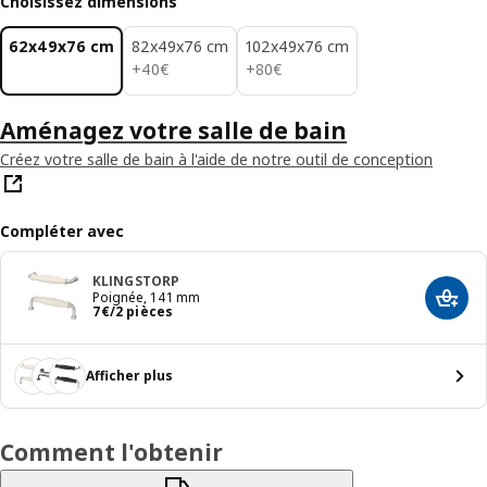
Choisissez dimensions
62x49x76 cm
82x49x76 cm
102x49x76 cm
40€
80€
+
40
€
+
80
€
Aménagez votre salle de bain
Créez votre salle de bain à l'aide de notre outil de conception
Compléter avec
KLINGSTORP
Poignée, 141 mm
Ajout
Prix 7€/2 pièces
7
€
/2 pièces
Afficher plus
Comment l'obtenir