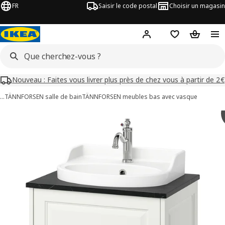
FR
Saisir le code postal
Choisir un magasin
Mon compte
Favoris
Panier
Nouveau : Faites vous livrer plus près de chez vous à partir de 2€
…
TÄNNFORSEN salle de bain
TÄNNFORSEN meubles bas avec vasque
images de TÄNNFORSEN / RUTSJÖN
les images