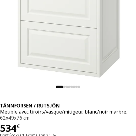
TÄNNFORSEN / RUTSJÖN
Meuble avec tiroirs/vasque/mitigeur, blanc/noir marbré,
62x49x76 cm
Prix 534€
534
€
Dont Éco-part. Ecomaison 2,57€