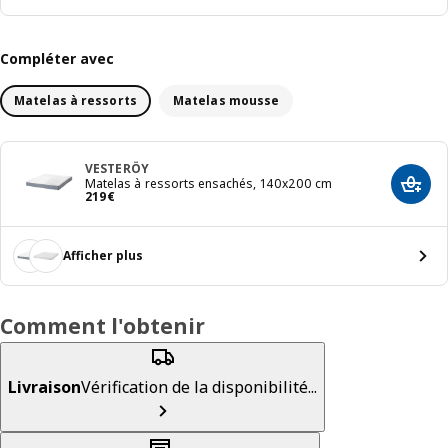
Compléter avec
Matelas à ressorts
Matelas mousse
VESTERÖY
Matelas à ressorts ensachés, 140x200 cm
Ajout
Prix 219€
219
€
Afficher plus
Comment l'obtenir
Livraison
Vérification de la disponibilité...