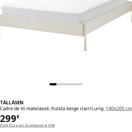
TÄLLÅSEN
Cadre de lit matelassé, Kulsta beige clair/Luröy,
140x200 cm
Prix 299€
299
€
Dont Éco-part. Ecomaison 8,98€