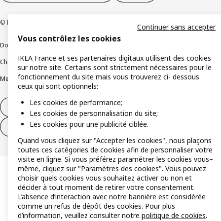
© Inter IKEA Systems B.V 1999-2026
Continuer sans accepter
Vous contrôlez les cookies
Documents juridiques et informations légales
IKEA France et ses partenaires digitaux utilisent des cookies
Charte de protection des données
Politique relative aux cookies
sur notre site. Certains sont strictement nécessaires pour le
fonctionnement du site mais vous trouverez ci- dessous
Mentions légales
Alertes fraude
Rappel produit
Accessibilité : non conforme
ceux qui sont optionnels:
Les cookies de performance;
Formulaire de rétractation – produits
Les cookies de personnalisation du site;
Les cookies pour une publicité ciblée.
Formulaire de rétractation – services
Quand vous cliquez sur "Accepter les cookies", nous plaçons
toutes ces catégories de cookies afin de personnaliser votre
visite en ligne. Si vous préférez paramétrer les cookies vous–
même, cliquez sur "Paramètres des cookies". Vous pouvez
choisir quels cookies vous souhaitez activer ou non et
décider à tout moment de retirer votre consentement.
L’absence d’interaction avec notre bannière est considérée
comme un refus de dépôt des cookies. Pour plus
d’information, veuillez consulter notre
politique de cookies
.