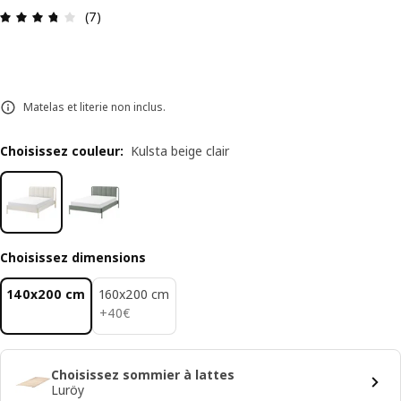
Avis: 3.7 sur 5 étoiles Nombre total d'avis: 7
(7)
Matelas et literie non inclus.
Choisissez couleur
:
Kulsta beige clair
Choisissez dimensions
140x200 cm
160x200 cm
40€
+
40
€
Choisissez sommier à lattes
Luröy