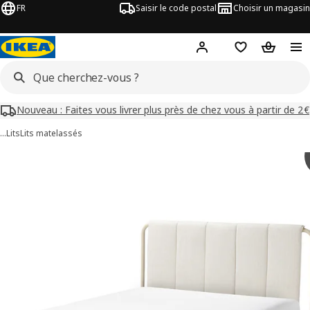
FR
Saisir le code postal
Choisir un magasin
Mon compte
Favoris
Panier
Nouveau : Faites vous livrer plus près de chez vous à partir de 2€
…
Lits
Lits matelassés
 images de TÄLLÅSEN
les images