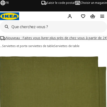
FR
Saisir le code postal
Choisir un magasin
Mon compte
Favoris
Panier
Nouveau : Faites vous livrer plus près de chez vous à partir de 2€
…
Serviettes et porte-serviettes de table
Serviettes de table
images de STOCKHOLM 2025
les images