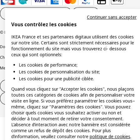
Paramètres des cookies
FR
Continuer sans accepter
Vous contrôlez les cookies
© Inter IKEA Systems B.V 1999-2026
IKEA France et ses partenaires digitaux utilisent des cookies
sur notre site. Certains sont strictement nécessaires pour le
Documents juridiques et informations légales
fonctionnement du site mais vous trouverez ci- dessous
ceux qui sont optionnels:
Charte de protection des données
Politique relative aux cookies
Les cookies de performance;
Mentions légales
Alertes fraude
Rappel produit
Accessibilité : non conforme
Les cookies de personnalisation du site;
Les cookies pour une publicité ciblée.
Formulaire de rétractation – produits
Quand vous cliquez sur "Accepter les cookies", nous plaçons
toutes ces catégories de cookies afin de personnaliser votre
Formulaire de rétractation – services
visite en ligne. Si vous préférez paramétrer les cookies vous–
même, cliquez sur "Paramètres des cookies". Vous pouvez
choisir quels cookies vous souhaitez activer ou non et
décider à tout moment de retirer votre consentement.
L’absence d’interaction avec notre bannière est considérée
comme un refus de dépôt des cookies. Pour plus
d’information, veuillez consulter notre
politique de cookies
.