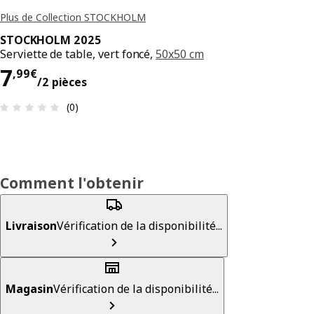
Plus de Collection STOCKHOLM
STOCKHOLM 2025
Serviette de table, vert foncé,
50x50 cm
Prix 7,99€/2 pièces
7
,
99
€
/2 pièces
Avis: 0 sur 5 étoiles Nombre total d'avis: 0
(0)
Comment l'obtenir
Livraison
Vérification de la disponibilité...
Magasin
Vérification de la disponibilité...