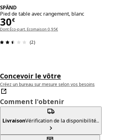
SPÄND
Pied de table avec rangement, blanc
Prix 30€
30
€
Dont Éco-part. Ecomaison 0,95€
Avis: 2.5 sur 5 étoiles Nombre total d'avis: 2
(2)
Concevoir le vôtre
Créez un bureau sur mesure selon vos besoins
Comment l'obtenir
Livraison
Vérification de la disponibilité...