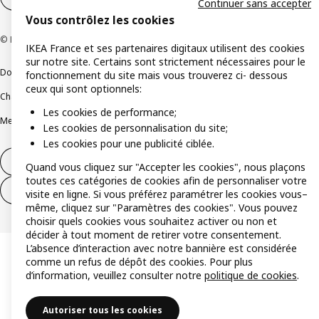
Continuer sans accepter
Vous contrôlez les cookies
© Inter IKEA Systems B.V 1999-2026
IKEA France et ses partenaires digitaux utilisent des cookies
sur notre site. Certains sont strictement nécessaires pour le
Documents juridiques et informations légales
fonctionnement du site mais vous trouverez ci- dessous
ceux qui sont optionnels:
Charte de protection des données
Politique relative aux cookies
Les cookies de performance;
Mentions légales
Alertes fraude
Rappel produit
Accessibilité : non conforme
Les cookies de personnalisation du site;
Les cookies pour une publicité ciblée.
Formulaire de rétractation – produits
Quand vous cliquez sur "Accepter les cookies", nous plaçons
toutes ces catégories de cookies afin de personnaliser votre
Formulaire de rétractation – services
visite en ligne. Si vous préférez paramétrer les cookies vous–
même, cliquez sur "Paramètres des cookies". Vous pouvez
choisir quels cookies vous souhaitez activer ou non et
décider à tout moment de retirer votre consentement.
L’absence d’interaction avec notre bannière est considérée
comme un refus de dépôt des cookies. Pour plus
d’information, veuillez consulter notre
politique de cookies
.
Autoriser tous les cookies