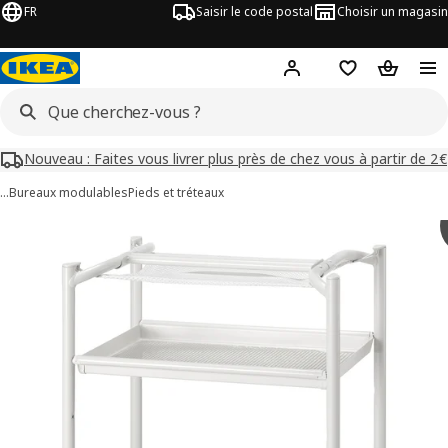
FR
Saisir le code postal
Choisir un magasin
Mon compte
Favoris
Panier
Nouveau : Faites vous livrer plus près de chez vous à partir de 2€
…
Bureaux modulables
Pieds et tréteaux
 images de SPÄND
les images