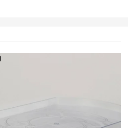
AD Plateau pivotant, transparent
 vidéo présente une démonstration pratique de la platine vinyle de st