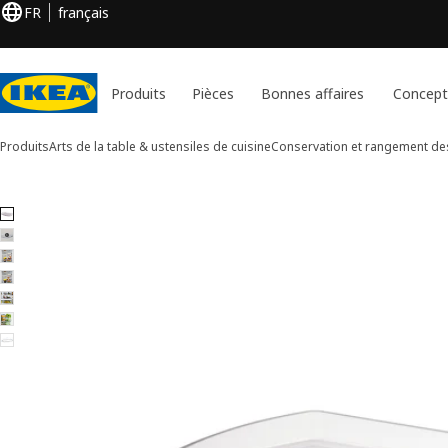
FR
français
Produits
Pièces
Bonnes affaires
Concept
Produits
Arts de la table & ustensiles de cuisine
Conservation et rangement de
7 images de SNURRAD
er les images