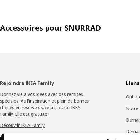
Accessoires pour SNURRAD
Pied
Rejoindre IKEA Family
Liens
de
Donnez vie à vos idées avec des remises
Outils
spéciales, de l'inspiration et plein de bonnes
page
choses en réserve grâce à la carte IKEA
Notre 
Family. Elle est gratuite !
Deman
Découvrir IKEA Family
Demand
Rejoindre ou se connecter