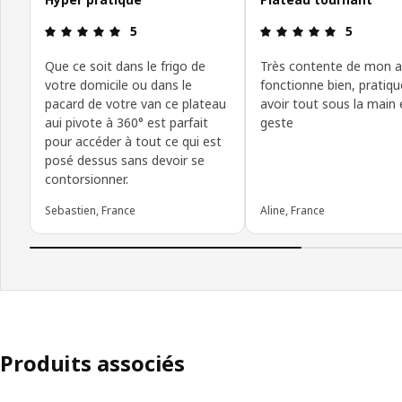
Avis: 5 sur 5 étoiles
Avis: 5 sur 
5
5
Que ce soit dans le frigo de
Très contente de mon a
votre domicile ou dans le
fonctionne bien, pratiq
pacard de votre van ce plateau
avoir tout sous la main
aui pivote à 360° est parfait
geste
pour accéder à tout ce qui est
posé dessus sans devoir se
contorsionner.
Sebastien, France
Aline, France
Produits associés