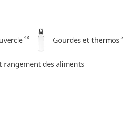
48
5
uvercle
Gourdes et thermos
t rangement des aliments