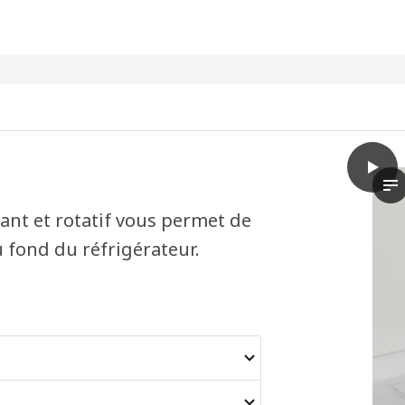
play
SNURR
La
sant et rotatif vous permet de
u fond du réfrigérateur.