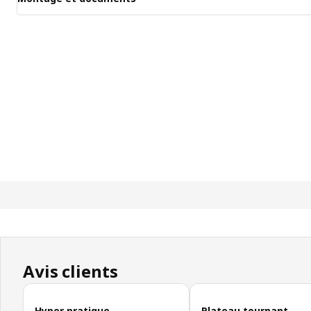
Avis clients
Ignorer les avis clients
Hyper pratique
Plateau tournant