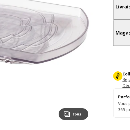
Livrai
Magas
Col
Rej
Déc
Parfo
Vous p
365 jo
Tous