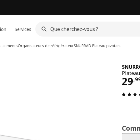
ion
Services
s aliments
Organisateurs de réfrigérateur
SNURRAD
Plateau pivotant
SNURR
Plateau
Pri
29
,
9
Comm