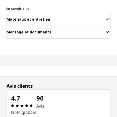
En savoir plus
Matériaux et entretien
Montage et documents
Avis clients
4.7
90
Avis: 4.7 sur 5 étoiles Nombre total d'avis: 90
Avis
Note globale