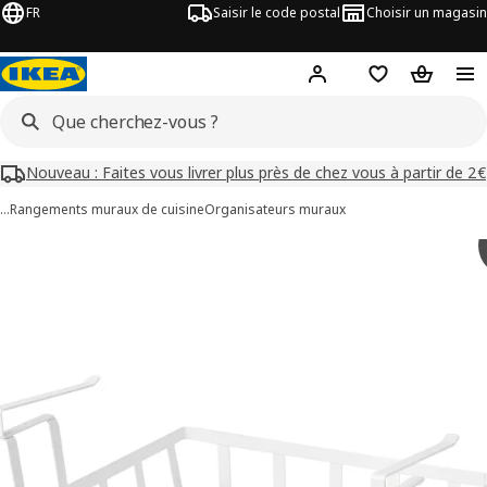
FR
Saisir le code postal
Choisir un magasin
Mon compte
Favoris
Panier
Nouveau : Faites vous livrer plus près de chez vous à partir de 2€
…
Rangements muraux de cuisine
Organisateurs muraux
images de PÅLYCKE
les images