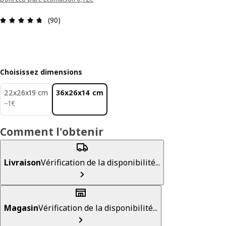
Avis: 4.7 sur 5 étoiles Nombre total d'avis: 90
(90)
Choisissez dimensions
22x26x19 cm
36x26x14 cm
1€
−
1
€
Comment l'obtenir
Livraison
Vérification de la disponibilité...
Magasin
Vérification de la disponibilité...