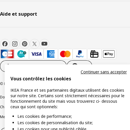
Aide et support
Paramètres des cookies
FR
Continuer sans accepter
Vous contrôlez les cookies
© Inter IKEA Systems B.V 1999-2026
IKEA France et ses partenaires digitaux utilisent des cookies
sur notre site. Certains sont strictement nécessaires pour le
Documents juridiques et informations légales
fonctionnement du site mais vous trouverez ci- dessous
ceux qui sont optionnels:
Charte de protection des données
Politique relative aux cookies
Les cookies de performance;
Mentions légales
Alertes fraude
Rappel produit
Accessibilité : non conforme
Les cookies de personnalisation du site;
Les cookies pour une publicité ciblée.