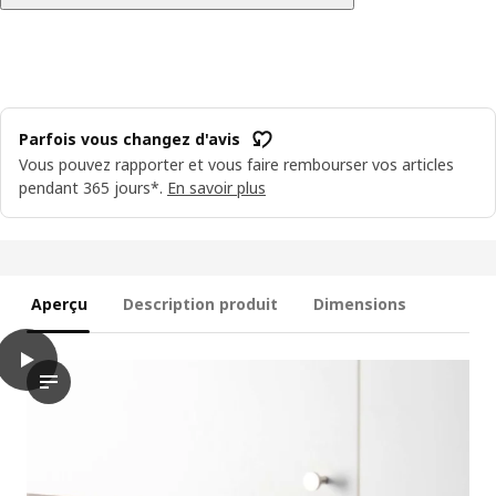
Parfois vous changez d'avis
Vous pouvez rapporter et vous faire rembourser vos articles
pendant 365 jours*.
En savoir plus
Aperçu
Description produit
Dimensions
play
PÅLYCKE Panier à accrocher, 36x26x14 cm
La vidéo présente une démonstration d’un panier à clipser de P