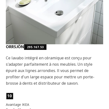
ORRSJÖN
295.167.53
Ce lavabo intégré en céramique est conçu pour
s'adapter parfaitement à nos meubles. Un style
épuré aux lignes arrondies. Il vous permet de
profiter d'un large espace pour mettre un porte-
brosse à dents et distributeur de savon.
Caractéristiques du produit
10
Avantage IKEA