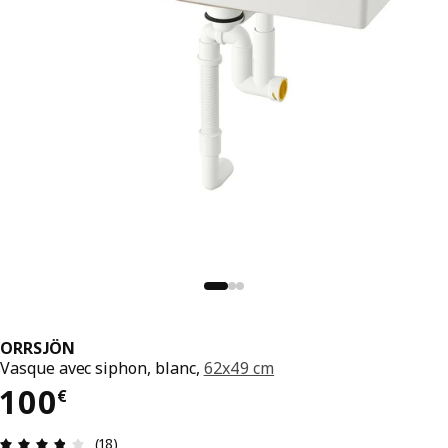
ORRSJÖN
Vasque avec siphon, blanc,
62x49 cm
Prix 100€
100
€
Avis: 3.8 sur 5 étoiles Nombre total d'avis: 18
(18)