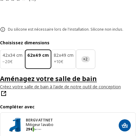
Du silicone est nécessaire lors de l'installation. Silicone non inclus.
Choisissez dimensions
42x34 cm
62x49 cm
82x49 cm
+2
20€
10€
−
20
€
+
10
€
Aménagez votre salle de bain
Créez votre salle de bain à l'aide de notre outil de conception
Compléter avec
BERGVATTNET
Mitigeur lavabo
Ajout
Prix 29€
29
€