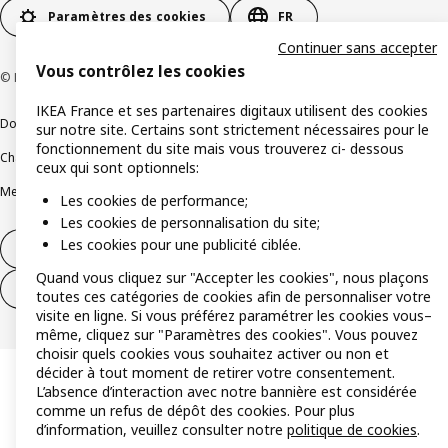
Paramètres des cookies
FR
Continuer sans accepter
Vous contrôlez les cookies
© Inter IKEA Systems B.V 1999-2026
IKEA France et ses partenaires digitaux utilisent des cookies
Documents juridiques et informations légales
sur notre site. Certains sont strictement nécessaires pour le
fonctionnement du site mais vous trouverez ci- dessous
Charte de protection des données
Politique relative aux cookies
ceux qui sont optionnels:
Mentions légales
Alertes fraude
Rappel produit
Accessibilité : non conforme
Les cookies de performance;
Les cookies de personnalisation du site;
Les cookies pour une publicité ciblée.
Formulaire de rétractation – produits
Quand vous cliquez sur "Accepter les cookies", nous plaçons
Formulaire de rétractation – services
toutes ces catégories de cookies afin de personnaliser votre
visite en ligne. Si vous préférez paramétrer les cookies vous–
même, cliquez sur "Paramètres des cookies". Vous pouvez
choisir quels cookies vous souhaitez activer ou non et
décider à tout moment de retirer votre consentement.
L’absence d’interaction avec notre bannière est considérée
comme un refus de dépôt des cookies. Pour plus
d’information, veuillez consulter notre
politique de cookies
.