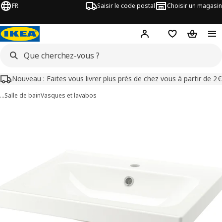
FR
Saisir le code postal
Choisir un magasin
Mon compte
Favoris
Panier
Nouveau : Faites vous livrer plus près de chez vous à partir de 2€
…
Salle de bain
Vasques et lavabos
images de ORRSJÖN
les images