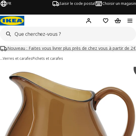
FR
Saisir le code postal
Choisir un magasin
Mon compte
Favoris
Panier
Nouveau : Faites vous livrer plus près de chez vous à partir de 2€
…
Verres et carafes
Pichets et carafes
images de OMMJÄNGE
les images