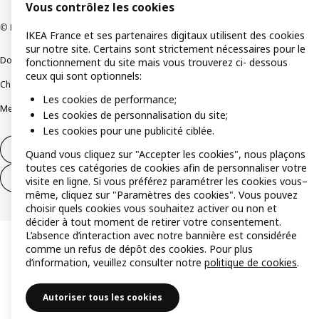
Vous contrôlez les cookies
© Inter IKEA Systems B.V 1999-2026
IKEA France et ses partenaires digitaux utilisent des cookies
sur notre site. Certains sont strictement nécessaires pour le
Documents juridiques et informations légales
fonctionnement du site mais vous trouverez ci- dessous
ceux qui sont optionnels:
Charte de protection des données
Politique relative aux cookies
Les cookies de performance;
Mentions légales
Alertes fraude
Rappel produit
Accessibilité : non conforme
Les cookies de personnalisation du site;
Les cookies pour une publicité ciblée.
Formulaire de rétractation – produits
Quand vous cliquez sur "Accepter les cookies", nous plaçons
toutes ces catégories de cookies afin de personnaliser votre
Formulaire de rétractation – services
visite en ligne. Si vous préférez paramétrer les cookies vous–
même, cliquez sur "Paramètres des cookies". Vous pouvez
choisir quels cookies vous souhaitez activer ou non et
décider à tout moment de retirer votre consentement.
L’absence d’interaction avec notre bannière est considérée
comme un refus de dépôt des cookies. Pour plus
d’information, veuillez consulter notre
politique de cookies
.
Autoriser tous les cookies