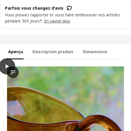
Parfois vous changez d'avis
Vous pouvez rapporter et vous faire rembourser vos articles
pendant 365 jours*.
En savoir plus
Aperçu
Description produit
Dimensions
play
OMMJÄNGE Pichet, verre/brun, 2.7 l
Dans la vidéo, l’accent est mis sur une caractéristique d’un p