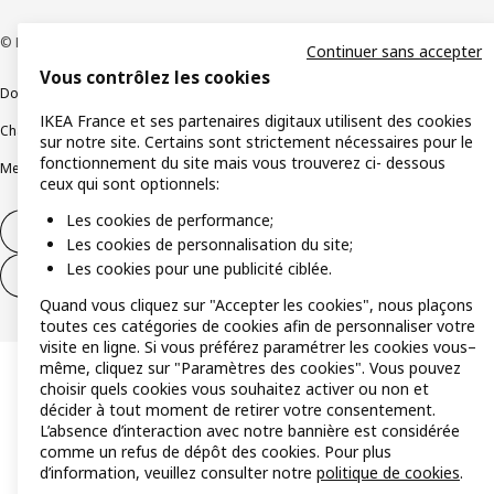
© Inter IKEA Systems B.V 1999-2026
Continuer sans accepter
Vous contrôlez les cookies
Documents juridiques et informations légales
IKEA France et ses partenaires digitaux utilisent des cookies
Charte de protection des données
Politique relative aux cookies
sur notre site. Certains sont strictement nécessaires pour le
fonctionnement du site mais vous trouverez ci- dessous
Mentions légales
Alertes fraude
Rappel produit
Accessibilité : non conforme
ceux qui sont optionnels:
Les cookies de performance;
Formulaire de rétractation – produits
Les cookies de personnalisation du site;
Les cookies pour une publicité ciblée.
Formulaire de rétractation – services
Quand vous cliquez sur "Accepter les cookies", nous plaçons
toutes ces catégories de cookies afin de personnaliser votre
visite en ligne. Si vous préférez paramétrer les cookies vous–
même, cliquez sur "Paramètres des cookies". Vous pouvez
choisir quels cookies vous souhaitez activer ou non et
décider à tout moment de retirer votre consentement.
L’absence d’interaction avec notre bannière est considérée
comme un refus de dépôt des cookies. Pour plus
d’information, veuillez consulter notre
politique de cookies
.