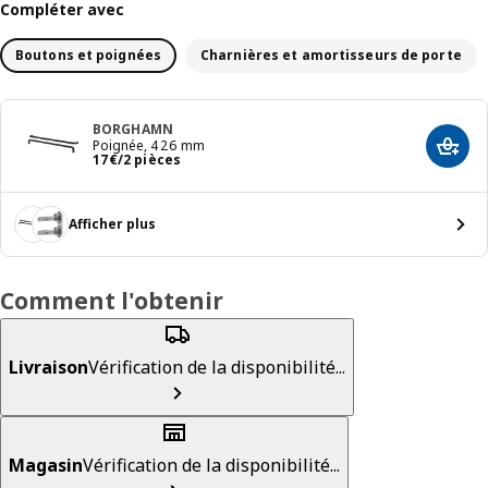
Compléter avec
Boutons et poignées
Charnières et amortisseurs de porte
BORGHAMN
Poignée, 426 mm
Ajout
Prix 17€/2 pièces
17
€
/2 pièces
Afficher plus
Comment l'obtenir
Livraison
Vérification de la disponibilité...
Magasin
Vérification de la disponibilité...