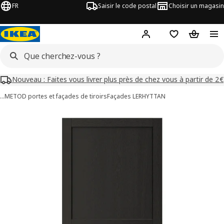
FR
Saisir le code postal
Choisir un magasin
Mon compte
Favoris
Panier
Nouveau : Faites vous livrer plus près de chez vous à partir de 2€
…
METOD portes et façades de tiroirs
Façades LERHYTTAN
images de LERHYTTAN
les images