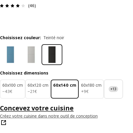
Avis: 4.1 sur 5 étoiles Nombre total d'avis: 46
(46)
Choisissez couleur
:
Teinté noir
Choisissez dimensions
60x100 cm
60x120 cm
60x140 cm
60x180 cm
+13
43€
21€
9€
−
43
€
−
21
€
+
9
€
Concevez votre cuisine
Créez votre cuisine dans notre outil de conception