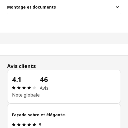
Montage et documents
Avis clients
4.1
46
Avis: 4.1 sur 5 étoiles Nombre total d'avis: 46
Avis
Note globale
Façade sobre et élégante.
Avis: 5 sur 5 étoiles
5