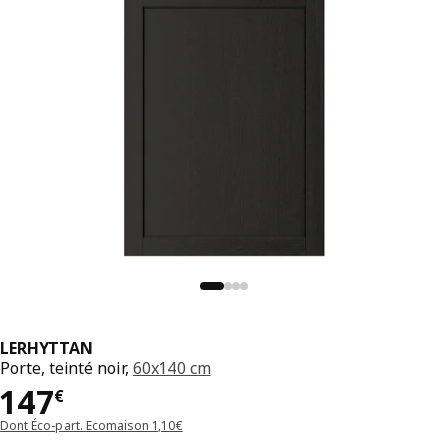
LERHYTTAN
Porte, teinté noir,
60x140 cm
Prix 147€
147
€
Dont Éco-part. Ecomaison 1,10€