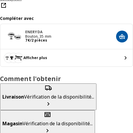
Compléter avec
ENERYDA
Bouton, 35 mm
Ajout
Prix 7€/2 pièces
7
€
/2 pièces
Afficher plus
Comment l'obtenir
Livraison
Vérification de la disponibilité...
Magasin
Vérification de la disponibilité...