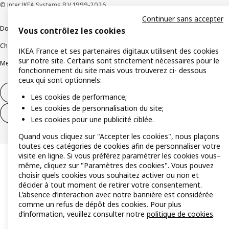
© Inter IKEA Systems B.V 1999-2026
Continuer sans accepter
Documents juridiques et informations légales
Vous contrôlez les cookies
Charte de protection des données
Politique relative aux cookies
IKEA France et ses partenaires digitaux utilisent des cookies
sur notre site. Certains sont strictement nécessaires pour le
Mentions légales
Alertes fraude
Rappel produit
Accessibilité : non conforme
fonctionnement du site mais vous trouverez ci- dessous
ceux qui sont optionnels:
Formulaire de rétractation – produits
Les cookies de performance;
Les cookies de personnalisation du site;
Formulaire de rétractation – services
Les cookies pour une publicité ciblée.
Quand vous cliquez sur "Accepter les cookies", nous plaçons
toutes ces catégories de cookies afin de personnaliser votre
visite en ligne. Si vous préférez paramétrer les cookies vous–
même, cliquez sur "Paramètres des cookies". Vous pouvez
choisir quels cookies vous souhaitez activer ou non et
décider à tout moment de retirer votre consentement.
L’absence d’interaction avec notre bannière est considérée
comme un refus de dépôt des cookies. Pour plus
d’information, veuillez consulter notre
politique de cookies
.