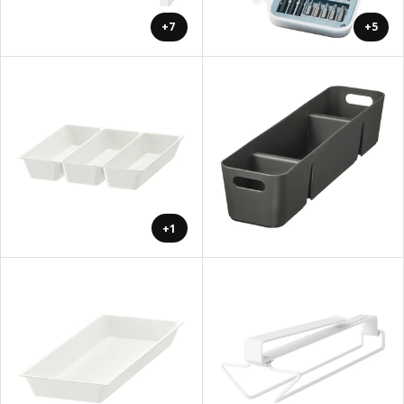
+7
+5
+1