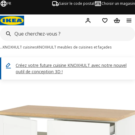
FR
Saisir le code postal
Choisir un magasin
Mon compte
Favoris
Panier
…
KNOXHULT cuisines
KNOXHULT meubles de cuisines et façades
Créez votre future cuisine KNOXHULT avec notre nouvel
outil de conception 3D !
images de KNOXHULT
les images