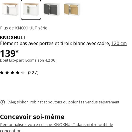
Plus de KNOXHULT série
KNOXHULT
Élément bas avec portes et tiroir, blanc avec cadre,
120 cm
Prix 139€
139
€
Dont Éco-part. Ecomaison 4,20€
Avis: 4.4 sur 5 étoiles Nombre total d'avis: 227
(227)
Évier, siphon, robinet et boutons ou poignées vendus séparément.
Concevoir soi-même
Personnalisez votre cuisine KNOXHULT dans notre outil de
conception