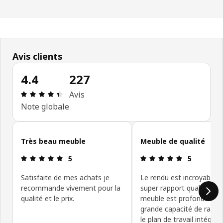
Avis clients
4.4
227
Avis: 4.4 sur 5 étoiles Nombre total d'avis: 227
Avis
Note globale
Ignorer les avis clients
Très beau meuble
Meuble de qualité
Avis: 5 sur 5 étoiles
Avis: 5 sur 5
5
5
Satisfaite de mes achats je
Le rendu est incroyable u
recommande vivement pour la
super rapport qualité prix
qualité et le prix.
meuble est profond à un
grande capacité de rang
le plan de travail intégré.