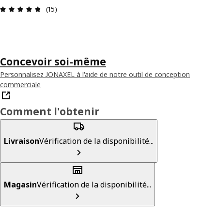
Avis: 4.8 sur 5 étoiles Nombre total d'avis: 15
(15)
Concevoir soi-même
Personnalisez JONAXEL à l'aide de notre outil de conception
commerciale
Comment l'obtenir
Livraison
Vérification de la disponibilité...
Magasin
Vérification de la disponibilité...