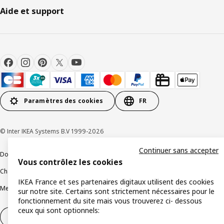
Aide et support
Paramètres des cookies
FR
© Inter IKEA Systems B.V 1999-2026
Continuer sans accepter
Documents juridiques et informations légales
Vous contrôlez les cookies
Charte de protection des données
Politique relative aux cookies
IKEA France et ses partenaires digitaux utilisent des cookies
Mentions légales
Alertes fraude
Rappel produit
Accessibilité : non conforme
sur notre site. Certains sont strictement nécessaires pour le
fonctionnement du site mais vous trouverez ci- dessous
ceux qui sont optionnels:
Formulaire de rétractation – produits