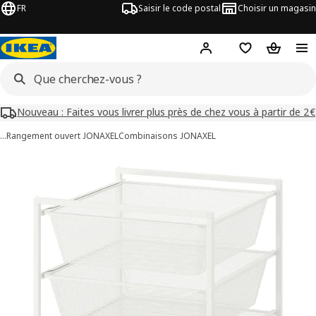
FR
Saisir le code postal
Choisir un magasin
Mon compte
Favoris
Panier
Nouveau : Faites vous livrer plus près de chez vous à partir de 2€
…
Rangement ouvert JONAXEL
Combinaisons JONAXEL
images de JONAXEL
les images