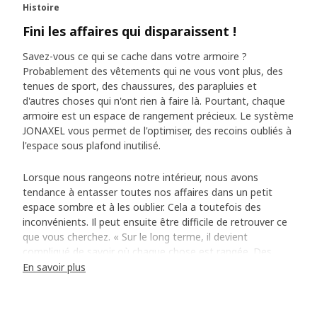
Histoire
Fini les affaires qui disparaissent !
Savez-vous ce qui se cache dans votre armoire ?
Probablement des vêtements qui ne vous vont plus, des
tenues de sport, des chaussures, des parapluies et
d'autres choses qui n'ont rien à faire là. Pourtant, chaque
armoire est un espace de rangement précieux. Le système
JONAXEL vous permet de l'optimiser, des recoins oubliés à
l'espace sous plafond inutilisé.
Lorsque nous rangeons notre intérieur, nous avons
tendance à entasser toutes nos affaires dans un petit
espace sombre et à les oublier. Cela a toutefois des
inconvénients. Il peut ensuite être difficile de retrouver ce
que vous cherchez. « Sur le long terme, il devient
compliqué de savoir où chaque chose est rangée. Des
objets disparaissent et c'est le désordre », explique Paul
En savoir plus
Hughes, qui a participé au développement de JONAXEL.
Une enquête de terrain