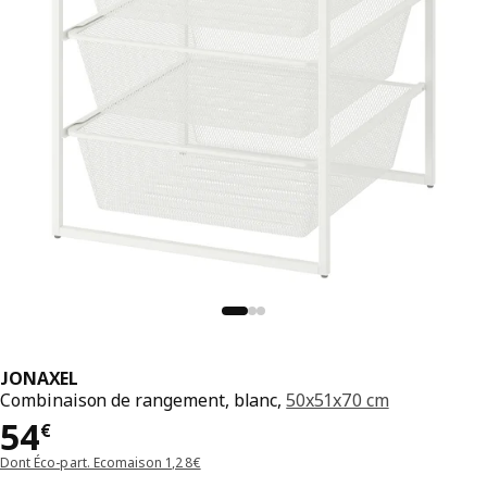
JONAXEL
Combinaison de rangement, blanc,
50x51x70 cm
Prix 54€
54
€
Dont Éco-part. Ecomaison 1,28€