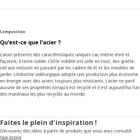
Pour savoir comment aider les gens au mieux, Paul et ses
collègues ont visité plusieurs maisons sur trois continents
différents. Ils ont pris des photos et posé aux propriétaires
de nombreuses questions relatives au rangement. « Nous
Composition
avons découvert une dure réalité, déclare Paul en souriant.
La plupart des armoires se composaient uniquement
Qu'est-ce que l'acier ?
d'une tablette et d'une tringle en dessous. C'est simple,
mais pas très pratique. Les gens y rangeaient le plus
L'acier présente des caractéristiques uniques car, même étiré et
d'affaires possible et le reste traînait par terre. »
façonné, il reste solide. Cette solidité est utile en tout, des gratte-
ciel aux voitures en passant par les cadres de lit et les meubles de
jardin. L'industrie sidérurgique adopte une production plus économe
Un gain de temps et d'espace
en énergie avec des aciers toujours plus résistants. L'acier ne perd
Il arrive très souvent que nous soyons trop occupés ou
aucune de ses propriétés lorsqu'il est recyclé et il est aujourd'hui l'un
fatigués pour consacrer beaucoup de temps au
des matériaux les plus recyclés au monde.
rangement. « C'est pourquoi nous devions trouver une
solution simple et facile à assembler », explique Paul. Le
plus petit élément JONAXEL trouve sa place n'importe où.
Vous pouvez en empiler plusieurs pour obtenir davantage
Faites le plein d'inspiration !
d'espace. « Ce système vous permet de garder votre
Découvrez des idées à partir de produits que vous avez consulté
intérieur en ordre. Il vous simplifie le quotidien en vous
Skip listing
aidant à retrouver plus facilement toutes vos affaires. »