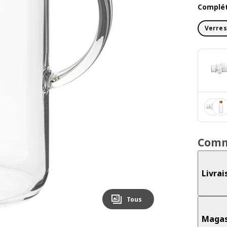
Complét
Verres
Comm
Livrai
Tous
Magas