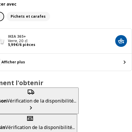
er avec
Pichets et carafes
IKEA 365+
Verre, 20 cl
Ajout
Prix 5,99€/6 pièces
5
,
99
€
/6 pièces
Afficher plus
ent l'obtenir
son
Vérification de la disponibilité...
in
Vérification de la disponibilité...