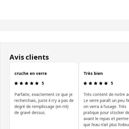
Avis clients
Ignorer les avis clients
cruche en verre
Très bien
Avis: 5 sur 5 étoiles
Avis: 5 sur 
5
5
Parfaite, exactement ce que je
Très content de notre a
recherchais, juste il n'y a pas de
Le verre paraît un peu f
degré de remplissage (en ml)
on verra à l’usage. Très
de gravé dessus.
pratique pour stocker de
avant le repas et perme
que l’eau n’ait plus l’ode