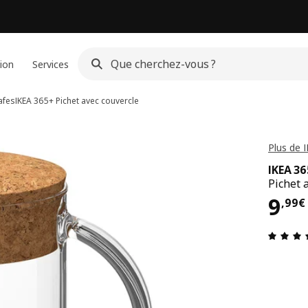
ion
Services
afes
IKEA 365+
Pichet avec couvercle
Plus de 
IKEA 3
Pichet 
Pri
9
,
99
€