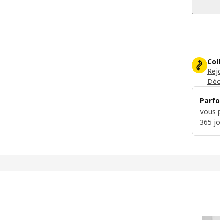
Col
Rej
Déc
Parfo
Vous p
365 jo