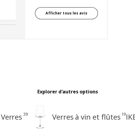
Laetitia, France
Afficher tous les avis
Explorer d'autres options
39
19
Verres
Verres à vin et flûtes
IK