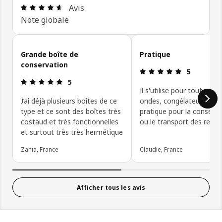
Avis: 4.6 sur 5 étoiles Nombre total d'avis: 81
Avis
Note globale
Ignorer les avis clients
Grande boîte de
Pratique
conservation
Avis: 5 sur 5
5
Avis: 5 sur 5 étoiles
5
Il s'utilise pour tout, micr
J’ai déjà plusieurs boîtes de ce
ondes, congélateur. Très
type et ce sont des boîtes très
pratique pour la conserva
costaud et très fonctionnelles
ou le transport des repas
et surtout très très hermétique
Zahia, France
Claudie, France
Afficher tous les avis