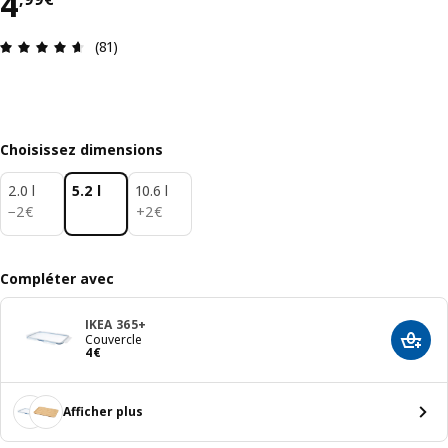
Prix 4,99€
4
Avis: 4.6 sur 5 étoiles Nombre total d'avis: 81
(81)
Choisissez dimensions
2.0 l
5.2 l
10.6 l
2€
2€
−
2
€
+
2
€
Compléter avec
IKEA 365+
Couvercle
Ajout
Prix 4€
4
€
Afficher plus