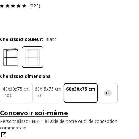
Avis: 4.8 sur 5 étoiles Nombre total d'avis: 223
(223)
Choisissez couleur
:
Blanc
Choisissez dimensions
40x30x75 cm
60x15x75 cm
60x30x75 cm
+1
10€
6€
−
10
€
−
6
€
Concevoir soi-même
Personnalisez ENHET à l'aide de notre outil de conception
commerciale