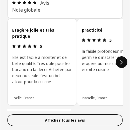
Avis: 4.8 sur 5 étoiles Nombre total d'avis: 223
Avis
Note globale
Ignorer les avis clients
Etagère jolie et très
practicité
pratique
Avis: 5 sur 5
5
Avis: 5 sur 5 étoiles
5
la faible profondeur m'a
Elle est facile à monter et de
permise d'installer cette
belle qualité. Très utile pour les
étagère au mur dans mo
bocaux ou la déco. Achetée par
étroite cuisine
deux ou seule c’est un bel
atout pour la cuisine.
Joëlle, France
Isabelle, France
Afficher tous les avis