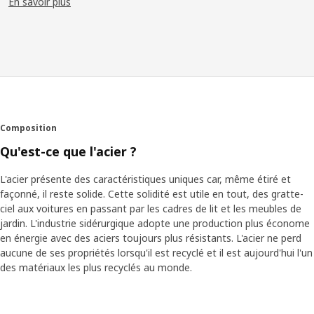
En savoir plus
les fixations classiques dans l'assortiment IKEA il y a quelques
années.
Des meubles faciles à monter avec Grisen
Pour les structures en métal de nos éléments ouverts, nous
avons toutefois dû innover. C'est ainsi que « Grisen » (« cochon »
en suédois) est née. Cette cheville à encastrer en métal permet
de monter les structures en un clin d'œil. « Elle ressemble à un
Composition
groin de cochon. Il nous a donc paru naturel de l'appeler ainsi »,
Qu'est-ce que l'acier ?
explique le développeur produit Daniel Loader, qui a participé au
projet.
L'acier présente des caractéristiques uniques car, même étiré et
façonné, il reste solide. Cette solidité est utile en tout, des gratte-
La solidité de l'acier
ciel aux voitures en passant par les cadres de lit et les meubles de
Le problème avec les structures en métal, c'est que l'acier doit
jardin. L'industrie sidérurgique adopte une production plus économe
pouvoir supporter l'humidité des cuisines et des salles de bain
en énergie avec des aciers toujours plus résistants. L'acier ne perd
sans rouiller. « Nous avons découvert la méthode de dépôt par
aucune de ses propriétés lorsqu'il est recyclé et il est aujourd'hui l'un
aérosol dans l'industrie automobile, déclare Daniel en nous
des matériaux les plus recyclés au monde.
expliquant comment tous les éléments sont plongés dans le
revêtement. En voyant les photos des tests en laboratoire, il
nous est clairement apparu que c'était la solution idéale. Les