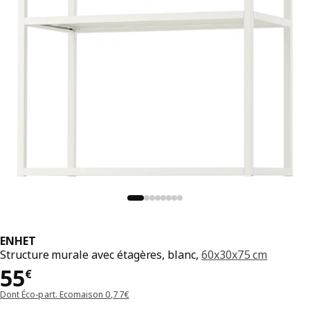
ENHET
Structure murale avec étagères, blanc,
60x30x75 cm
Prix 55€
55
€
Dont Éco-part. Ecomaison 0,77€