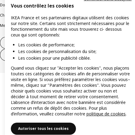
Documents juridiques et informations légales
Vous contrôlez les cookies
Charte de protection des données
Politique relative aux cookies
IKEA France et ses partenaires digitaux utilisent des cookies
sur notre site. Certains sont strictement nécessaires pour le
Mentions légales
Alertes fraude
Rappel produit
Accessibilité : non conforme
fonctionnement du site mais vous trouverez ci- dessous
ceux qui sont optionnels:
Formulaire de rétractation – produits
Les cookies de performance;
Les cookies de personnalisation du site;
Formulaire de rétractation – services
Les cookies pour une publicité ciblée.
Quand vous cliquez sur "Accepter les cookies", nous plaçons
toutes ces catégories de cookies afin de personnaliser votre
visite en ligne. Si vous préférez paramétrer les cookies vous–
même, cliquez sur "Paramètres des cookies". Vous pouvez
choisir quels cookies vous souhaitez activer ou non et
décider à tout moment de retirer votre consentement.
L’absence d’interaction avec notre bannière est considérée
comme un refus de dépôt des cookies. Pour plus
d’information, veuillez consulter notre
politique de cookies
.
Autoriser tous les cookies