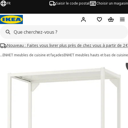
FR
Saisir le code postal
Choisir un magasin
Mon compte
Favoris
Panier
Nouveau : Faites vous livrer plus près de chez vous à partir de 2€
…
ENHET meubles de cuisine et façades
ENHET meubles hauts et bas de cuisine
images de ENHET
les images