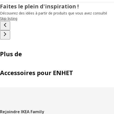
éléments revêtus en utilisant cette technique n'étaient pas
Faites le plein d'inspiration !
rouillés, contrairement aux autres. » Avec le recul, Daniel pense
Découvrez des idées à partir de produits que vous avez consulté
que ce projet a permis de faire d'importantes découvertes. «
Skip listing
Lorsque de nombreuses personnes avec différentes expériences
travaillent ensemble, cela peut donner lieu à d'incroyables
innovations. »
Plus de
Accessoires pour ENHET
Pied
Rejoindre IKEA Family