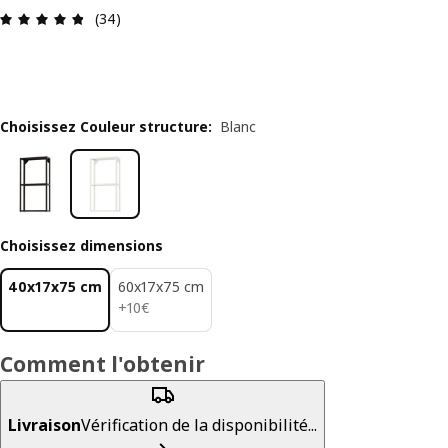
Avis: 4.8 sur 5 étoiles Nombre total d'avis: 34
(34)
Choisissez Couleur structure
:
Blanc
Choisissez dimensions
40x17x75 cm
60x17x75 cm
10€
+
10
€
Comment l'obtenir
Livraison
Vérification de la disponibilité...