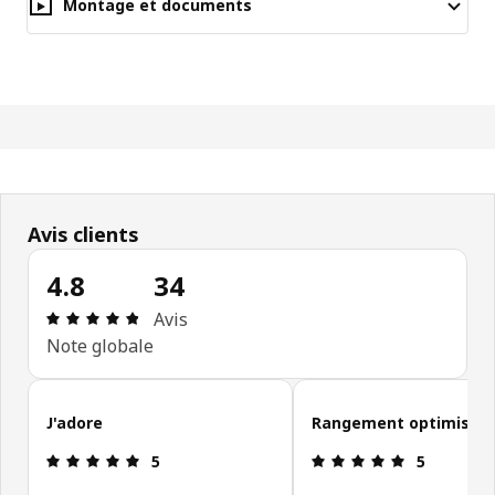
Montage et documents
Avis clients
4.8
34
Avis: 4.8 sur 5 étoiles Nombre total d'avis: 34
Avis
Note globale
Ignorer les avis clients
J'adore
Rangement optimisé
Avis: 5 sur 5 étoiles
Avis: 5 sur 5
5
5