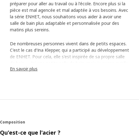
préparer pour aller au travail ou à l'école. Encore plus si la
pièce est mal agencée et mal adaptée à vos besoins. Avec
la série ENHET, nous souhaitons vous aider à avoir une
salle de bain plus adaptable et personnalisée pour des
matins plus sereins.
De nombreuses personnes vivent dans de petits espaces.
C'est le cas d'Ina Klepper, qui a participé au développement
de ENHET. Pour cela, elle s'est inspirée de sa propre salle
de bain. « J'ai une petite salle de bain, mais je pense qu'elle
En savoir plus
paraît moins encombrée et plus spacieuse avec quelques
rangements ouverts. Cela me permet aussi d'avoir une
bonne vue d'ensemble de mes affaires. »
Optimisez votre espace pour l'adapter à vos
besoins
Ina et ses collègues voulaient que la série soit très facile à
monter et qu'elle se compose d'éléments fermés et
Composition
d'étagères ouvertes en métal pour plus de polyvalence. «
Qu'est-ce que l'acier ?
L'idée était d'optimiser l'espace et de permettre d'adapter