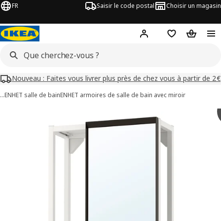
FR
Saisir le code postal
Choisir un magasin
Mon compte
Favoris
Panier
Nouveau : Faites vous livrer plus près de chez vous à partir de 2€
…
ENHET salle de bain
ENHET armoires de salle de bain avec miroir
images de ENHET
les images