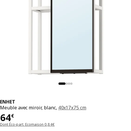
ENHET
Meuble avec miroir, blanc,
40x17x75 cm
Prix 64€
64
€
Dont Éco-part. Ecomaison 0,84€