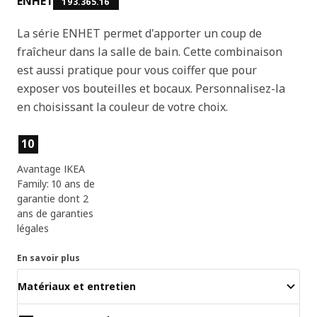
ENHET
193.365.16
La série ENHET permet d'apporter un coup de
fraîcheur dans la salle de bain. Cette combinaison
est aussi pratique pour vous coiffer que pour
exposer vos bouteilles et bocaux. Personnalisez-la
en choisissant la couleur de votre choix.
Caractéristiques du produit
10
Avantage IKEA
Family: 10 ans de
garantie dont 2
ans de garanties
légales
En savoir plus
Matériaux et entretien