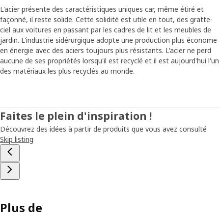
la salle de bain à mesure que les besoins évoluent »,
L'acier présente des caractéristiques uniques car, même étiré et
explique Ina. Peu importe la superficie de la pièce, il n'y a
façonné, il reste solide. Cette solidité est utile en tout, des gratte-
jamais assez de crochets pour suspendre les serviettes,
ciel aux voitures en passant par les cadres de lit et les meubles de
les fleurs de douche et autres. Toutefois, nous sommes
jardin. L'industrie sidérurgique adopte une production plus économe
nombreux à ne pas vouloir percer de trous dans les murs.
en énergie avec des aciers toujours plus résistants. L'acier ne perd
L'équipe a donc cherché une solution pour y remédier. «
aucune de ses propriétés lorsqu'il est recyclé et il est aujourd'hui l'un
Les structures ont des rainures latérales qui vous
des matériaux les plus recyclés au monde.
permettent de placer autant de crochets que nécessaire. »
Exposez vos objets préférés et dissimulez le
reste
Faites le plein d'inspiration !
La polyvalence et la fonctionnalité sont essentielles pour
Découvrez des idées à partir de produits que vous avez consulté
garantir des matins sereins dans la salle de bain. Ina pense
Skip listing
toutefois qu'il est tout aussi important de personnaliser
l'espace avec amour grâce à une combinaison de
rangements ouverts et fermés. « Dissimulez le superflu ou
les choses que vous souhaitez garder hors de portée des
petites mains curieuses dans les rangements fermés.
Exposez au contraire les objets que vous aimez dans les
Plus de
structures ouvertes pour exprimer votre personnalité. »