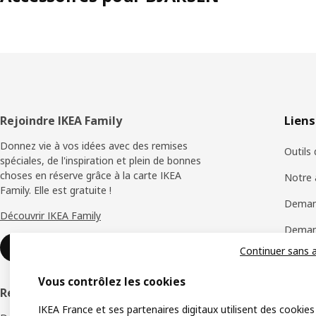
Pied
Rejoindre IKEA Family
Liens
de
Donnez vie à vos idées avec des remises
Outils
spéciales, de l'inspiration et plein de bonnes
page
choses en réserve grâce à la carte IKEA
Notre 
Family. Elle est gratuite !
Deman
Découvrir IKEA Family
Demand
Rejoindre ou se connecter
Continuer sans 
Carte 
Vous contrôlez les cookies
Objets
Rejoindre le Réseau IKEA Pro
IKEA France et ses partenaires digitaux utilisent des cookies