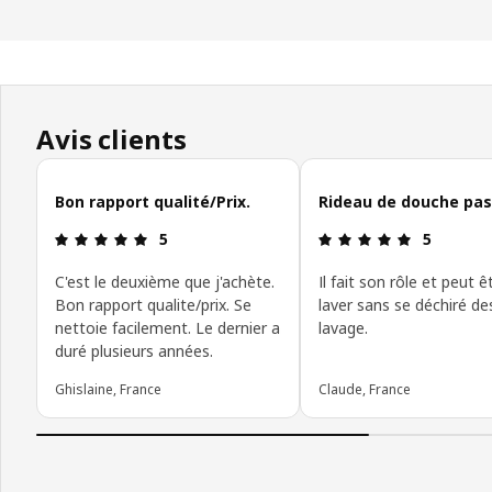
Avis clients
Ignorer les avis clients
Bon rapport qualité/Prix.
Rideau de douche pas
Avis: 5 sur 5 étoiles
Avis: 5 sur 
5
5
C'est le deuxième que j'achète.
Il fait son rôle et peut ê
Bon rapport qualite/prix. Se
laver sans se déchiré des
nettoie facilement. Le dernier a
lavage.
duré plusieurs années.
Ghislaine, France
Claude, France