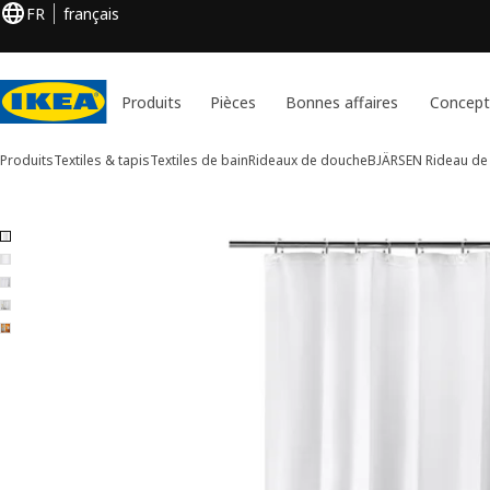
FR
français
Produits
Pièces
Bonnes affaires
Concept
Produits
Textiles & tapis
Textiles de bain
Rideaux de douche
BJÄRSEN
Rideau de
5 images de BJÄRSEN
er les images