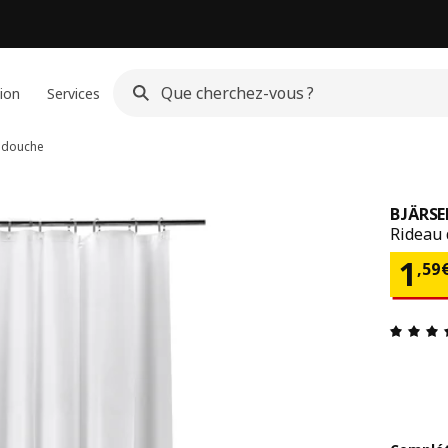
ion
Services
 douche
BJÄRS
Rideau 
Pri
1
,
59