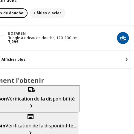
er avec
x de douche
Câbles d'acier
BOTAREN
Tringle à rideau de douche, 120-200 cm
Ajout
Prix 7,99€
7
,
99
€
Afficher plus
ent l'obtenir
son
Vérification de la disponibilité...
in
Vérification de la disponibilité...