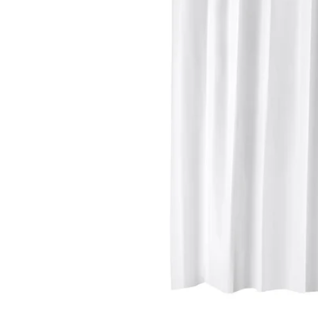
Image zoomed out, normal view