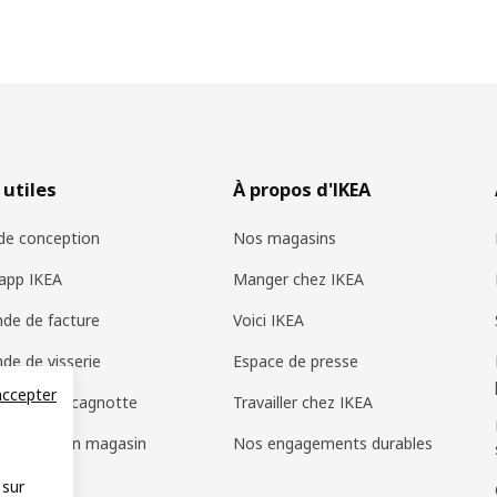
 utiles
À propos d'IKEA
 de conception
Nos magasins
app IKEA
Manger chez IKEA
de de facture
Voici IKEA
e de visserie
Espace de presse
accepter
cadeau et cagnotte
Travailler chez IKEA
 trouvés en magasin
Nos engagements durables
 sur