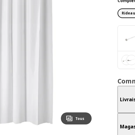
Complét
Rideau
Comm
Livrai
Tous
Magas