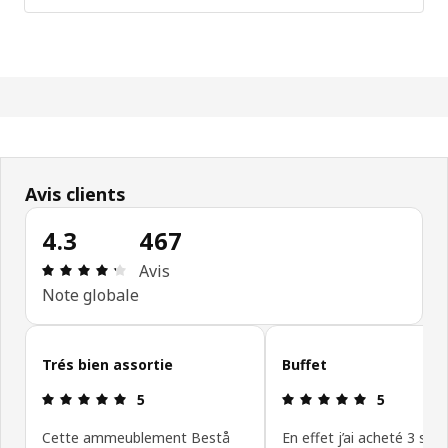
Avis clients
4.3
467
Avis: 4.3 sur 5 étoiles Nombre total d'avis: 467
Avis
Note globale
Ignorer les avis clients
Trés bien assortie
Buffet
Avis: 5 sur 5 étoiles
Avis: 5 sur 5
5
5
Cette ammeublement Bestå
En effet j’ai acheté 3 str