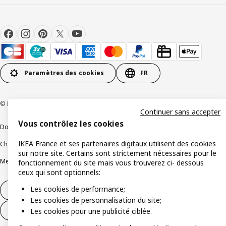
Paramètres des cookies
FR
© Inter IKEA Systems B.V 1999-2026
Continuer sans accepter
Vous contrôlez les cookies
Documents juridiques et informations légales
IKEA France et ses partenaires digitaux utilisent des cookies
Charte de protection des données
Politique relative aux cookies
sur notre site. Certains sont strictement nécessaires pour le
Mentions légales
Alertes fraude
Rappel produit
Accessibilité : non conforme
fonctionnement du site mais vous trouverez ci- dessous
ceux qui sont optionnels:
Les cookies de performance;
Formulaire de rétractation – produits
Les cookies de personnalisation du site;
Formulaire de rétractation – services
Les cookies pour une publicité ciblée.