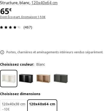
Structure, blanc,
120x40x64 cm
Prix 65€
65
€
Dont Éco-part. Ecomaison 1,50€
Avis: 4.3 sur 5 étoiles Nombre total d'avis: 467
(467)
Portes, charnières et aménagements intérieurs vendus séparément.
Choisissez couleur
:
Blanc
Choisissez dimensions
120x40x38 cm
120x40x64 cm
10€
−
10
€