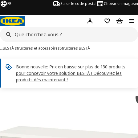
FR
Saisir le code postal
Choisir un magasin
Mon compte
Favoris
Panier
…
BESTÅ structures et accessoires
Structures BESTÅ
Bonne nouvelle: Prix en baisse sur plus de 130 produits
pour concevoir votre solution BESTÅ ! Découvrez les
produits dès maintenant !
images de BESTÅ
les images