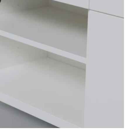
 vidéo montre une démonstration d’une combinaison de rangement ouvert 