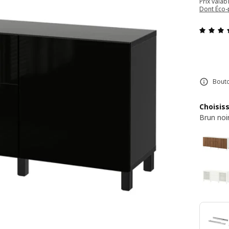
Prix valab
Dont Éco-
Bouto
Choisis
Brun noir