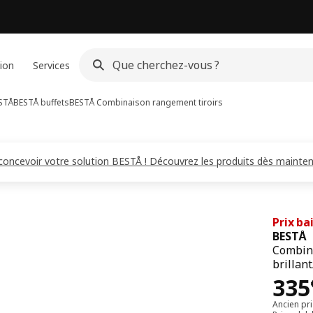
ion
Services
STÅ
BESTÅ buffets
BESTÅ
Combinaison rangement tiroirs
 concevoir votre solution BESTÅ ! Découvrez les produits dès mainten
Prix ba
BESTÅ
Combina
brillant
Pri
335
Ancien pr