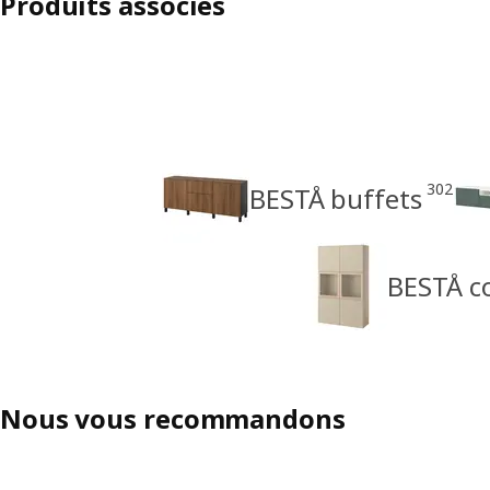
Produits associés
302
BESTÅ buffets
BESTÅ co
Nous vous recommandons