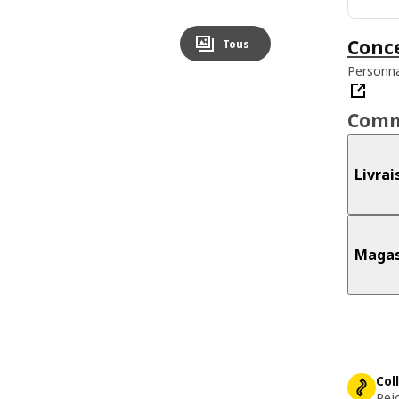
Conc
Tous
Personna
Comm
Livrai
Magas
Col
Rej