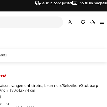
Saisir le code postal
Choisir un magasin
Mon compte
Favoris
Panier
ant !
issé
ison rangement tiroirs, brun noir/Selsviken/Stubbarp
/noir,
180x42x74 cm
x 335€
€
ix: 395€