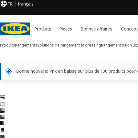
FR
français
Produits
Pièces
Bonnes affaires
Concept
Produits
Rangements
Solutions de rangement et dressing
Rangement salon BE
Bonne nouvelle: Prix en baisse sur plus de 130 produits pour
8 images de BESTÅ
er les images