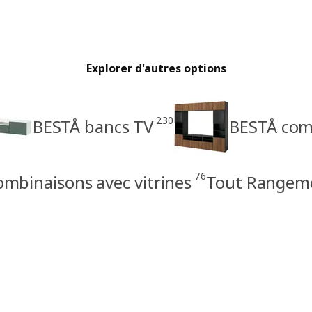
Explorer d'autres options
230
BESTÅ bancs TV
BESTÅ com
76
mbinaisons avec vitrines
Tout Rangeme