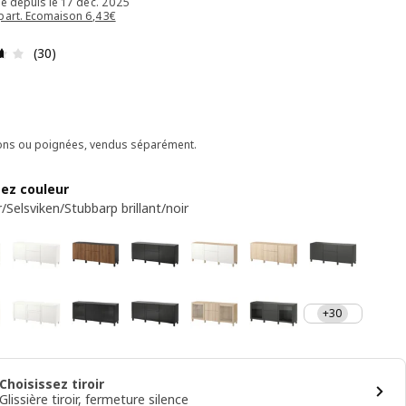
le depuis le 17 déc. 2025
part. Ecomaison 6,43€
Avis: 3.6 sur 5 étoiles Nombre total d'avis: 30
(30)
ns ou poignées, vendus séparément.
sez couleur
/Selsviken/Stubbarp brillant/noir
+30
Choisissez tiroir
Glissière tiroir, fermeture silence