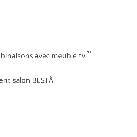
76
binaisons avec meuble tv
nt salon BESTÅ