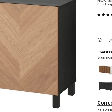
Prix valab
Dont Éco-
Poign
Choisis
Brun noi
Conc
Personna