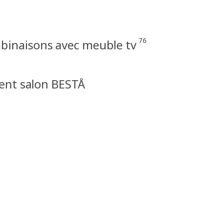
76
binaisons avec meuble tv
nt salon BESTÅ