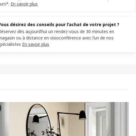
urs*.
En savoir plus
Vous désirez des conseils pour l'achat de votre projet ?
Réservez dès aujourd’hui un rendez-vous de 30 minutes en
magasin ou à distance en visioconférence avec l’un de nos
spécialistes
En savoir plus
 Combinaison rangement portes, brun noir/Hedeviken/Stubbarp pl
 vidéo présente une démonstration ou un examen de la combinaison de 