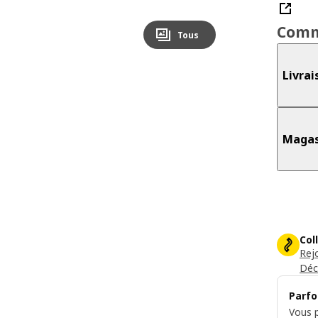
Comm
Tous
Livrai
Magas
Col
Rej
Déc
Parfo
Vous p