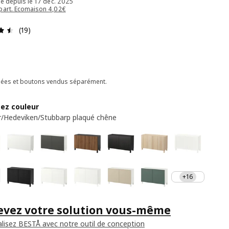
le depuis le 17 déc. 2025
part. Ecomaison 4,02€
Avis: 4.5 sur 5 étoiles Nombre total d'avis: 19
(19)
ées et boutons vendus séparément.
sez couleur
r/Hedeviken/Stubbarp plaqué chêne
+16
evez votre solution vous-même
lisez BESTÅ avec notre outil de conception