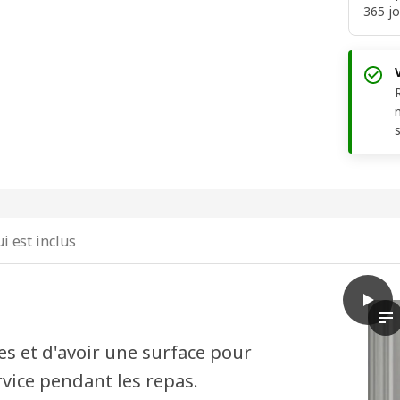
365 jo
i est inclus
play
BESTÅ
La
s et d'avoir une surface pour
rvice pendant les repas.