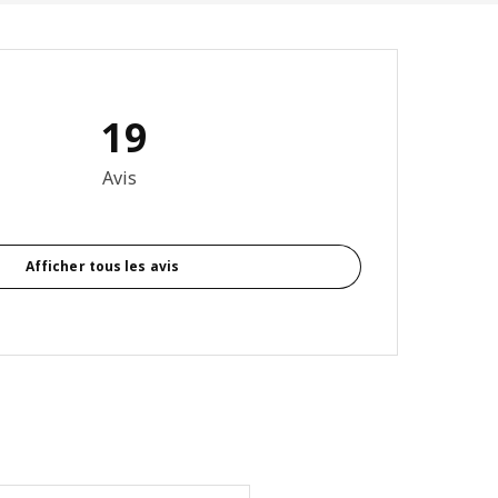
19
5 sur 5 étoiles Nombre total d'avis: 19
Avis
Afficher tous les avis