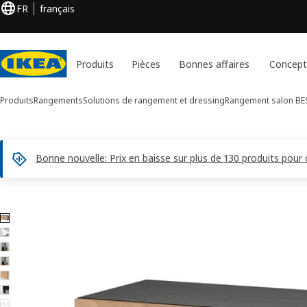
FR
français
Produits
Pièces
Bonnes affaires
Concept
Produits
Rangements
Solutions de rangement et dressing
Rangement salon BE
Bonne nouvelle: Prix en baisse sur plus de 130 produits pour
7 images de BESTÅ
er les images