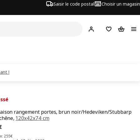
Saisir le code postal
Choisir un magasin
Mon compte
Favoris
Panier
ant !
issé
ison rangement portes, brun noir/Hedeviken/Stubbarp
 chêne,
120x42x74 cm
x 235€
€
ix: 255€