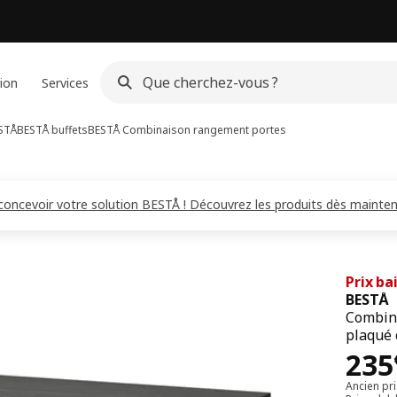
ion
Services
STÅ
BESTÅ buffets
BESTÅ
Combinaison rangement portes
 concevoir votre solution BESTÅ ! Découvrez les produits dès mainten
Prix ba
BESTÅ
Combina
plaqué
Pri
235
Ancien pr